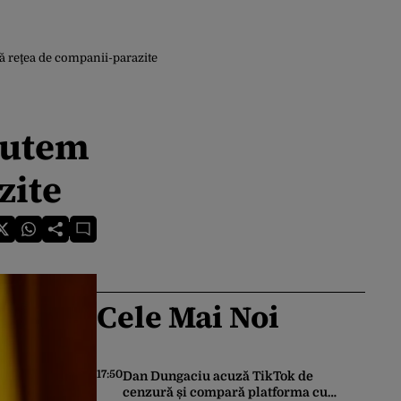
ă reţea de companii-parazite
putem
zite
Cele Mai Noi
17:50
Dan Dungaciu acuză TikTok de
cenzură și compară platforma cu