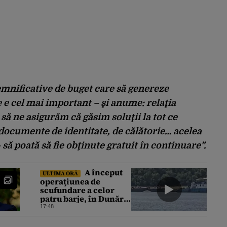
emnificative de buget care să genereze
e e cel mai important – şi anume: relaţia
să ne asigurăm că găsim soluţii la tot ce
 documente de identitate, de călătorie… acelea
să poată să fie obţinute gratuit în continuare”.
A început
ULTIMA ORĂ
operaţiunea de
scufundare a celor
patru barje, în Dunăre,
pentru creşterea
17:48
debitului apei