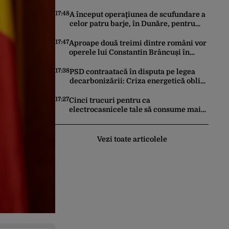
„Lupta de clasă” din comunism: „Râsu-
plânsu! Ne-am întors de unde am
17:48
A început operaţiunea de scufundare a
plecat!”
celor patru barje, în Dunăre, pentru
creşterea debitului apei
17:47
Aproape două treimi dintre români vor
operele lui Constantin Brâncuși în
patrimoniul statului, arată un sondaj
17:38
PSD contraatacă în disputa pe legea
decarbonizării: Criza energetică obligă
România să păstreze centralele pe
cărbune. Bolojan, acuzat de duplicitate
17:27
Cinci trucuri pentru ca
electrocasnicele tale să consume mai
puțin și să reziste mai mult
Vezi toate articolele