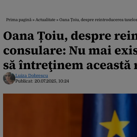
Prima pagină
»
Actualitate
»
Oana Țoiu, despre reintroducerea taxelor
Oana Țoiu, despre rei
consulare: Nu mai exi
să întreţinem această 
Luiza Dobrescu
Publicat:
20.07.2025, 10:24