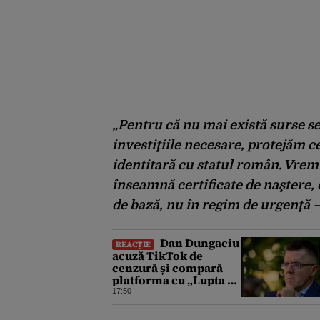
„Pentru că nu mai există surse s
investiţiile necesare, protejăm c
identitară cu statul român. Vrem 
înseamnă certificate de naştere,
de bază, nu în regim de urgenţă – 
Dan Dungaciu
REACȚIE
acuză TikTok de
cenzură și compară
platforma cu „Lupta de
clasă” din comunism:
17:50
„Râsu-plânsu! Ne-am
întors de unde am