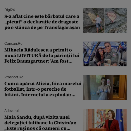
Digi24
S-a aflat cine este bărbatul care a
„pictat” o declarație de dragoste
pe o stâncă de pe Transfăgărășan
Cancan.ro
Mihaela Rădulescu a primit o
nouă LOVITURĂ de la părinții lui
Felix Baumgartner: 'Am fost
ȘTEARSĂ complet din
Prosport.ro
Cum a apărut Alicia, fiica marelui
fotbalist, într-o pereche de
bikini. Internetul a explodat:
„Zeiță superbă!”
Adevarul
Maia Sandu, după vizita unei
delegației talibane la Chișinău:
„Este rușinos că oameni cu