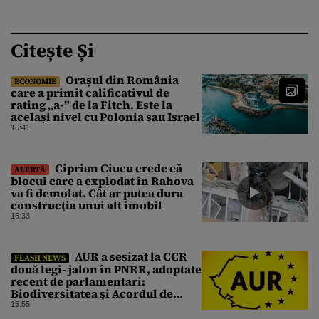
Citește Și
Orașul din România
ECONOMIE
care a primit calificativul de
rating „a-” de la Fitch. Este la
același nivel cu Polonia sau Israel
16:41
Ciprian Ciucu crede că
ALERTĂ
blocul care a explodat în Rahova
va fi demolat. Cât ar putea dura
construcția unui alt imobil
16:33
AUR a sesizat la CCR
FLASH NEWS
două legi- jalon în PNRR, adoptate
recent de parlamentari:
Biodiversitatea şi Acordul de
împrumut cu BIRD
15:55