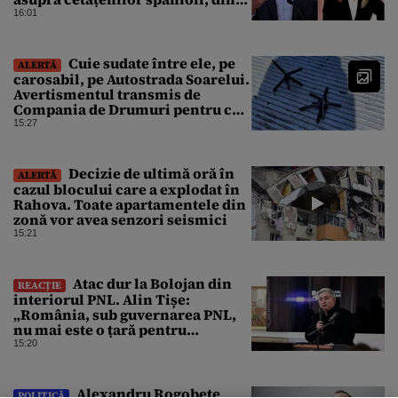
cauza crizei migrației
16:01
Cuie sudate între ele, pe
ALERTĂ
carosabil, pe Autostrada Soarelui.
Avertismentul transmis de
Compania de Drumuri pentru cei
care tranzitează A2
15:27
Decizie de ultimă oră în
ALERTĂ
cazul blocului care a explodat în
Rahova. Toate apartamentele din
zonă vor avea senzori seismici
15:21
Atac dur la Bolojan din
REACȚIE
interiorul PNL. Alin Tișe:
„România, sub guvernarea PNL,
nu mai este o țară pentru
investitori”
15:20
Alexandru Rogobete
POLITICĂ