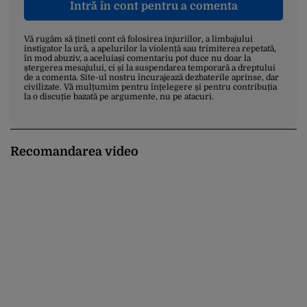
Intră în cont pentru a comenta
Vă rugăm să țineți cont că folosirea injuriilor, a limbajului
instigator la ură, a apelurilor la violență sau trimiterea repetată,
în mod abuziv, a aceluiași comentariu pot duce nu doar la
ștergerea mesajului, ci și la suspendarea temporară a dreptului
de a comenta. Site-ul nostru încurajează dezbaterile aprinse, dar
civilizate. Vă mulțumim pentru înțelegere și pentru contribuția
la o discuție bazată pe argumente, nu pe atacuri.
Recomandarea video