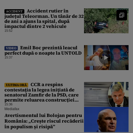
Accident rutier în
ACCIDENT
județul Teleorman. Un tânăr de 32
de ani a ajuns la spital, după
impactul dintre 2 vehicule
15:52
Emil Boc prezintă leacul
VIDEO
perfect după o noapte la UNTOLD
15:37
CCR a respins
ULTIMA ORĂ
contestaţia la legea iniţiată de
senatorul Zamfir de la PSD, care
permite reluarea construcţiei
hidrocentralelor din zonele
15:36
protejate
Mediafax
Avertismentul lui Bolojan pentru
România: „Crește riscul recăderii
în populism și risipă”