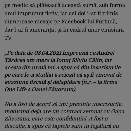
pe medic să plătească această sumă, sub forma
unui împrumut fictiv, iar cei doi i-ar fi trimis
numeroase mesaje pe Facebook lui Furtună,
dar l-ar fi amenințat și în cadrul unor emisiuni
TV.
„Pe data de 08.04.2021 împreună cu Andrei
Țârdrea am mers la Ionuț Silviu Călin, iar
acesta din urmă mi-a spus că din înscrisurile
pe care le-a studiat a reieșit că aș fi vinovat de
evaziune fiscală și delapidare (n.r. – la firma
One Life a Oanei Zăvoranu).
Nu a fost de acord să îmi prezinte înscrisurile,
motivând deja are un contract semnat cu Oana
Zăvoranu, care este confidențial. A fost o
discuție, a spus că faptele sunt în legătură cu