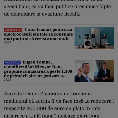
acești bani, ea va face publice presupuse fapte
de delapidare și evaziune fiscală.
Cinci trucuri pentru ca
LIFESTYLE
electrocasnicele tale să consume
mai puțin și să reziste mai mult
17:27
Eugen Tomac,
POLITICĂ
consilierul lui Nicușor Dan,
propune comasarea a peste 1.500
de primării și reorganizarea
administrativă a județelor
17:02
Avocatul Oanei Zăvoranu i-a transmis
medicului că actrița îi va face însă „o reducere”,
respectiv 200.000 de euro cu plata în rate,
deoarece e „fată bună”, notează ziare.com.