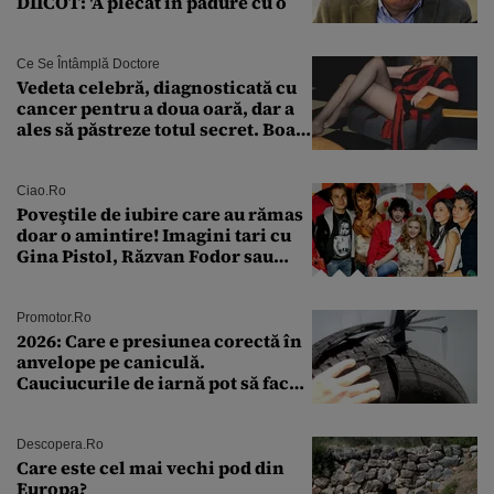
DIICOT: 'A plecat în pădure cu o
Ce Se Întâmplă Doctore
Vedeta celebră, diagnosticată cu
cancer pentru a doua oară, dar a
ales să păstreze totul secret. Boala
a fost descoperită la un control de
rutină
Ciao.ro
Poveştile de iubire care au rămas
doar o amintire! Imagini tari cu
Gina Pistol, Răzvan Fodor sau
Andra Măruţă şi foştii parteneri
Promotor.ro
2026: Care e presiunea corectă în
anvelope pe caniculă.
Cauciucurile de iarnă pot să facă
explozie la peste 40°C?
Descopera.ro
Care este cel mai vechi pod din
Europa?