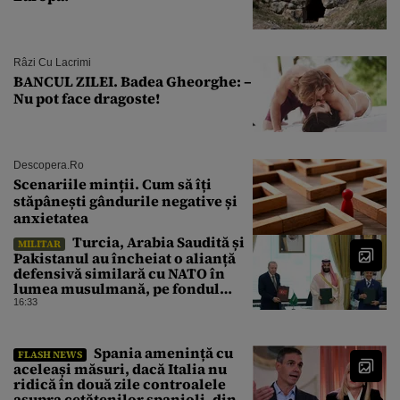
Râzi Cu Lacrimi
BANCUL ZILEI. Badea Gheorghe: –
Nu pot face dragoste!
Descopera.ro
Scenariile minții. Cum să îți
stăpânești gândurile negative și
anxietatea
Turcia, Arabia Saudită și
MILITAR
Pakistanul au încheiat o alianță
defensivă similară cu NATO în
lumea musulmană, pe fondul
conflictelor din Orientul Mijlociu
16:33
Spania amenință cu
FLASH NEWS
aceleași măsuri, dacă Italia nu
ridică în două zile controalele
asupra cetățenilor spanioli, din