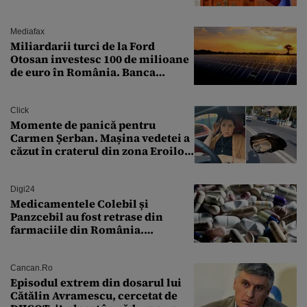
funcții înalte nu se
documentează”
Mediafax
Miliardarii turci de la Ford
Otosan investesc 100 de milioane
de euro în România. Banca
Transilvania le acordă o
finanțare uriașă
Click
Momente de panică pentru
Carmen Șerban. Mașina vedetei a
căzut în craterul din zona Eroilor:
„M-am speriat foarte tare”
Digi24
Medicamentele Colebil și
Panzcebil au fost retrase din
farmaciile din România.
Explicația dată de Agenția
Națională a Medicamentului
Cancan.ro
Episodul extrem din dosarul lui
Cătălin Avramescu, cercetat de