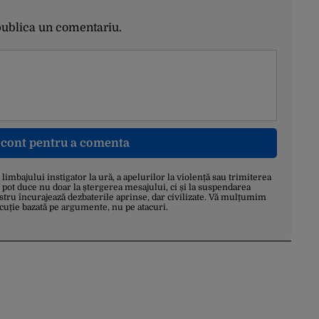
publica un comentariu.
n cont pentru a comenta
a limbajului instigator la ură, a apelurilor la violență sau trimiterea
 pot duce nu doar la ștergerea mesajului, ci și la suspendarea
stru încurajează dezbaterile aprinse, dar civilizate. Vă mulțumim
scuție bazată pe argumente, nu pe atacuri.