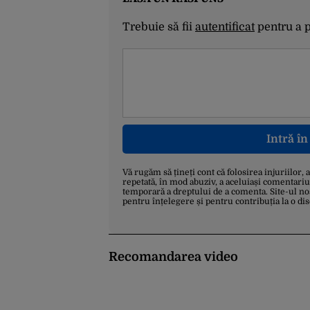
Trebuie să fii
autentificat
pentru a 
Intră î
Vă rugăm să țineți cont că folosirea injuriilor, 
repetată, în mod abuziv, a aceluiași comentariu
temporară a dreptului de a comenta. Site-ul no
pentru înțelegere și pentru contribuția la o di
Recomandarea video