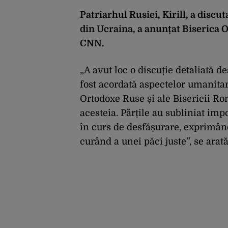
Patriarhul Rusiei, Kirill, a disc
din Ucraina, a anunțat Biserica 
CNN
.
„A avut loc o discuție detaliată d
fost acordată aspectelor umanitare
Ortodoxe Ruse și ale Bisericii R
acesteia. Părțile au subliniat im
în curs de desfășurare, exprimân
curând a unei păci juste”, se arată