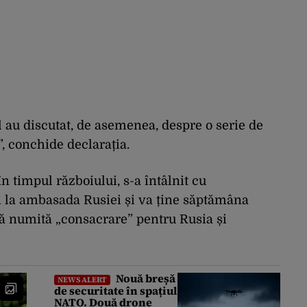
l au discutat, de asemenea, despre o serie de
”, conchide declarația.
n timpul războiului, s-a întâlnit cu
 la ambasada Rusiei și va ține săptămâna
ră numită „consacrare” pentru Rusia și
Nouă breșă
NEWS ALERT
de securitate în spațiul
NATO. Două drone