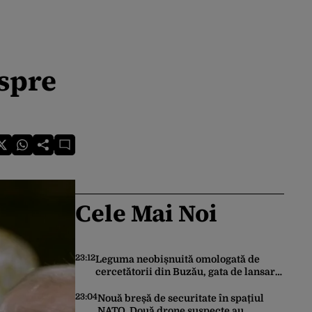
espre
Cele Mai Noi
23:12
Leguma neobișnuită omologată de
cercetătorii din Buzău, gata de lansare
pe piață. Cum poate fi consumată și de
unde provine soiul
23:04
Nouă breșă de securitate în spațiul
NATO. Două drone suspecte au