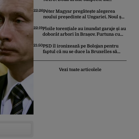
survolat o bază militară din Germania
22:26
Péter Magyar pregătește alegerea
noului președinte al Ungariei. Noul șef
al statului va fi votat marți de
Parlament
22:19
Ploile torențiale au inundat garaje și au
doborât arbori în Brașov. Furtuna cu
grindină a făcut prăpăd și în Bihor
21:50
PSD îl ironizează pe Bolojan pentru
faptul că nu se duce la Bruxelles să
negocieze deschiderea
termocentralelor: „Pentru că a dat
afară translatorii”
Vezi toate articolele