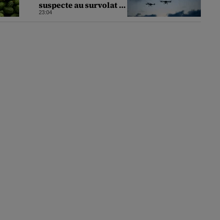
suspecte au survolat o
bază militară din
23:04
Germania