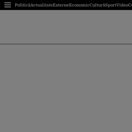
Politică
Actualitate
Externe
Economic
Cultură
Sport
Video
C