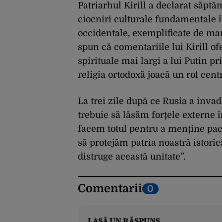
Patriarhul Kirill a declarat săptă
ciocniri culturale fundamentale în
occidentale, exemplificate de ma
spun că comentariile lui Kirill o
spirituale mai largi a lui Putin p
religia ortodoxă joacă un rol centr
La trei zile după ce Rusia a invad
trebuie să lăsăm forțele externe î
facem totul pentru a menține pace
să protejăm patria noastră istori
distruge această unitate”.
Comentarii
0
LASĂ UN RĂSPUNS