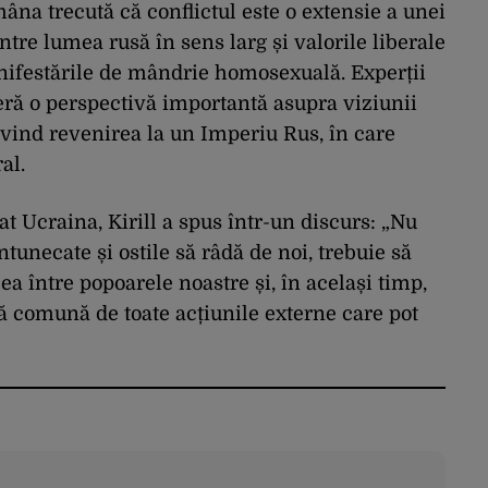
mâna trecută că conflictul este o extensie a unei
tre lumea rusă în sens larg și valorile liberale
nifestările de mândrie homosexuală. Experții
feră o perspectivă importantă asupra viziunii
rivind revenirea la un Imperiu Rus, în care
al.
at Ucraina, Kirill a spus într-un discurs: „Nu
ntunecate și ostile să râdă de noi, trebuie să
a între popoarele noastre și, în același timp,
că comună de toate acțiunile externe care pot