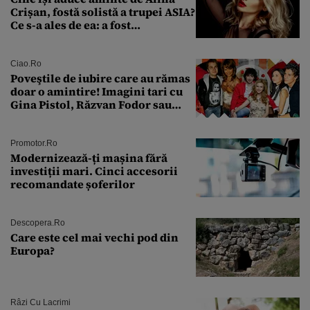
Crișan, fostă solistă a trupei ASIA?
Ce s-a ales de ea: a fost
condamnată la închisoare cu
suspendare. Ce acuzații i se aduc
Ciao.ro
Poveştile de iubire care au rămas
doar o amintire! Imagini tari cu
Gina Pistol, Răzvan Fodor sau
Andra Măruţă şi foştii parteneri
Promotor.ro
Modernizează-ți mașina fără
investiții mari. Cinci accesorii
recomandate șoferilor
Descopera.ro
Care este cel mai vechi pod din
Europa?
Râzi Cu Lacrimi