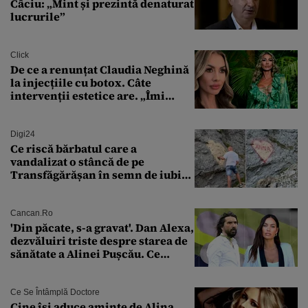
Câciu: „Mint și prezintă denaturat
lucrurile”
Click
De ce a renunțat Claudia Neghină
la injecțiile cu botox. Câte
intervenții estetice are. „Îmi
îngheață fața”
Digi24
Ce riscă bărbatul care a
vandalizat o stâncă de pe
Transfăgărășan în semn de iubire
față de „Anna”
Cancan.ro
'Din păcate, s-a gravat'. Dan Alexa,
dezvăluiri triste despre starea de
sănătate a Alinei Pușcău. Ce
discuție au avut cu două zile în
urmă
Ce Se Întâmplă Doctore
Cine își aduce aminte de Alina