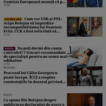
Comisia Europeană anunță că pot
fi „consecințe financiare”
19:05
Cum vor USR şi PNL-
ULTIMA ORĂ
Aripa Bolojan să împiedice
incompatibilitatea lui Dominic
Fritz. CCR a fost solicitată să
intervină
17:13
Nu poți dormi din cauza
SOCIAL
caniculei? 7 trucuri recomandate
de specialiști pentru un somn mai
odihnitor
17:01
Mediafax
Procesul lui Călin Georgescu
poate începe. ÎCCJ a respins
contestațiile în dosarul privind
lovitura de stat
Digi24
Ce spune Ilie Bolojan despre
publicarea declarației de avere a