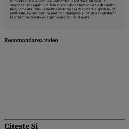
în mod abuziv, a aceluiași comentariu pot duce nu doar la
ștergerea mesajului, ci și la suspendarea temporară a dreptului
de a comenta. Site-ul nostru încurajează dezbaterile aprinse, dar
civilizate. Vă mulțumim pentru înțelegere și pentru contribuția
la o discuție bazată pe argumente, nu pe atacuri.
Recomandarea video
Citește Și