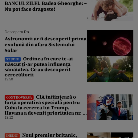
BANCUL ZILEI. Badea Gheorghe: –
Nu pot face dragoste!
Descopera.ro
Astronomii ar fi descoperit prima
exolună din afara Sistemului
Solar
Ordinea în care te-ai
STUDIU
născut ți-ar putea influența
sănătatea. Ce au descoperit
cercetătorii
19:50
CIA înființează o
CONTROVERSĂ
forță operativă specială pentru
Cuba la cererea lui Trump.
Havana a devenit prioritatea nr. 1
alături de China, Iran și Rusia
19:12
Noul premier britanic,
INEDIT