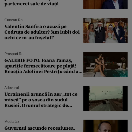
partenerei sale de viață
Cancan.ro
Valentin Sanfira o acuză pe
Codruța de adulter? 'Am iubit doi
ochi ce m-au înșelat!'
Prosport.ro
GALERIE FOTO. Ioana Tamaş,
apariție fermecătoare pe plajă!
Reacția Adelinei Pestrițu când a
văzut-o
Adevarul
Ucrainenii aruncă în aer „tot ce
mișcă” pe o șosea din sudul
Rusiei. Drumul strategic de
aprovizionare către Crimeea este
controlat complet
Mediafax
Guvernul ascunde recesiunea.