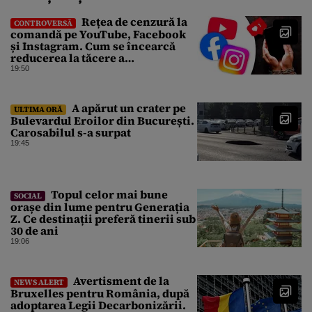
Rețea de cenzură la
CONTROVERSĂ
comandă pe YouTube, Facebook
și Instagram. Cum se încearcă
reducerea la tăcere a
investigațiilor de presă de pe
19:50
social media
A apărut un crater pe
ULTIMA ORĂ
Bulevardul Eroilor din București.
Carosabilul s-a surpat
19:45
Topul celor mai bune
SOCIAL
orașe din lume pentru Generația
Z. Ce destinații preferă tinerii sub
30 de ani
19:06
Avertisment de la
NEWS ALERT
Bruxelles pentru România, după
adoptarea Legii Decarbonizării.