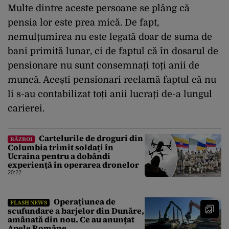
Multe dintre aceste persoane se plâng că
pensia lor este prea mică. De fapt,
nemulțumirea nu este legată doar de suma de
bani primită lunar, ci de faptul că în dosarul de
pensionare nu sunt consemnați toți anii de
muncă. Acești pensionari reclamă faptul că nu
li s-au contabilizat toți anii lucrați de-a lungul
carierei.
Cartelurile de droguri din
RĂZBOI
Columbia trimit soldați în
Ucraina pentru a dobândi
experiență în operarea dronelor
20:22
Operațiunea de
FLASH NEWS
scufundare a barjelor din Dunăre,
amânată din nou. Ce au anunțat
Apele Române