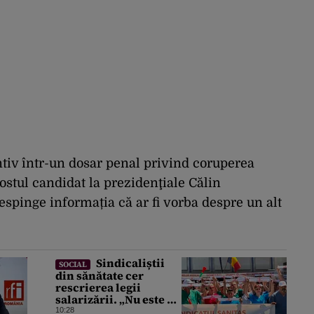
ntiv într-un dosar penal privind coruperea
ostul candidat la prezidenţiale Călin
espinge informația că ar fi vorba despre un alt
Sindicaliștii
SOCIAL
din sănătate cer
rescrierea legii
salarizării. „Nu este o
opțiune negociabilă”.
10:28