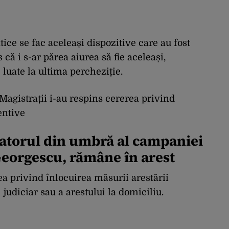
ice se fac aceleași dispozitive care au fost
 că i s-ar părea aiurea să fie aceleași,
 luate la ultima percheziție.
agistrații i-au respins cererea privind
entive
atorul din umbră al campaniei
 Georgescu, rămâne în arest
rea privind înlocuirea măsurii arestării
judiciar sau a arestului la domiciliu.