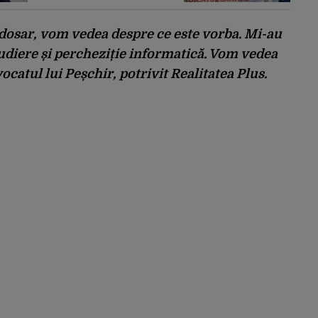
Ce modificări au
trimis Guvernului
Bolojan
i dosar, vom vedea despre ce este vorba. Mi-au
udiere și percheziție informatică. Vom vedea
vocatul lui Peșchir, potrivit Realitatea Plus.