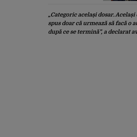
categoric. Bolojan
anunță când ar putea fi
depusă în Parlament
„Categoric același dosar. Acelaș
spus doar că urmează să facă o a
după ce se termină”
, a declarat a