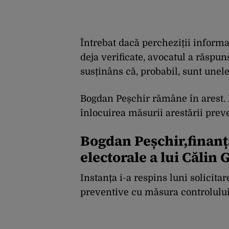
Întrebat dacă percheziții informat
deja verificate, avocatul a răspuns
susținâns că, probabil, sunt unele
Bogdan Peșchir rămâne în arest. M
înlocuirea măsurii arestării prev
Bogdan Peșchir,finanț
electorale a lui Călin
Instanța i-a respins luni solicita
preventive cu măsura controlului 