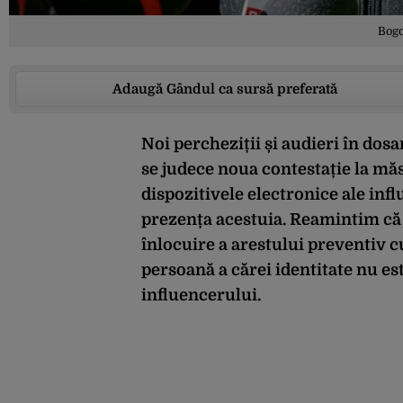
Bogd
Adaugă Gândul ca sursă preferată
Noi percheziții și audieri în dosa
se judece noua contestație la măs
dispozitivele electronice ale infl
prezența acestuia. Reamintim că 
înlocuire a arestului preventiv 
persoană a cărei identitate nu es
influencerului.