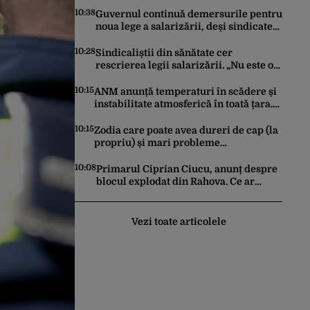
10:38
Guvernul continuă demersurile pentru
noua lege a salarizării, deși sindicatele
se opun categoric. Bolojan anunță când
ar putea fi depusă în Parlament
10:28
Sindicaliștii din sănătate cer
rescrierea legii salarizării. „Nu este o
opțiune negociabilă”. Ce modificări au
trimis Guvernului Bolojan
10:15
ANM anunță temperaturi în scădere și
instabilitate atmosferică în toată țara.
Cum va fi vremea în București și când
vin vijeliile
10:15
Zodia care poate avea dureri de cap (la
propriu) și mari probleme
cardiovasculare în luna august 2026.
Avertismentul experților în astrologie
10:08
Primarul Ciprian Ciucu, anunț despre
blocul explodat din Rahova. Ce ar
putea să le transmită edilul locatarilor
rămași pe drumuri
Vezi toate articolele