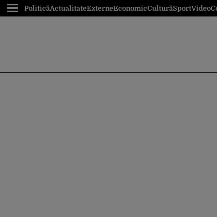
Politică
Actualitate
Externe
Economic
Cultură
Sport
Video
C