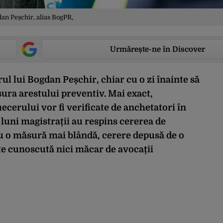
an Peșchir, alias BogPR,
Urmărește-ne în Discover
rul lui Bogdan Peșchir, chiar cu o zi înainte să
ura arestului preventiv. Mai exact,
uecerului vor fi verificate de anchetatori în
luni magistrații au respins cererea de
cu o măsură mai blândă, cerere depusă de o
te cunoscută nici măcar de avocații