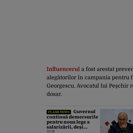
Influencerul
a fost arestat preve
alegătorilor în campania pentru f
Georgescu. Avocatul lui Peșchir r
dosar.
Guvernul
FLASH NEWS
continuă demersurile
pentru noua lege a
salarizării, deși
sindicatele se opun
10:38