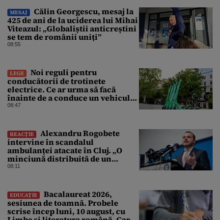
Călin Georgescu, mesaj la
MESAJ
425 de ani de la uciderea lui Mihai
Viteazul: „Globaliștii anticreștini
se tem de românii uniți”
08:55
Noi reguli pentru
LEGE
conducătorii de trotinete
electrice. Ce ar urma să facă
înainte de a conduce un vehicul
pe drumurile publice
08:47
Alexandru Rogobete
REACȚIE
intervine în scandalul
ambulanței atacate în Cluj. „O
minciună distribuită de un
milion de ori rămâne o
08:11
minciună”
Bacalaureat 2026,
EDUCAȚIE
sesiunea de toamnă. Probele
scrise încep luni, 10 august, cu
Limba și literatura română. Care