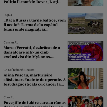
Poliția îl caută în Deva: „L-ați
văzut?”
Digi24
„Dacă Rusia ia țările baltice, vom
fi acolo”: Ferma de la capătul
lumii unde magnați ai
tehnologiei vor să
supraviețuiască apocalipsei
Cancan.ro
Marco Verratti, dezbrăcat de o
dansatoare într-un club
exclusivist din Mykonos.
Campionul italian a cedat
complet în fața ispitei!
Ce Se Întâmplă Doctore
Alina Pușcău, mărturisire
sfâșietoare înainte de operație. A
fost diagnosticată cu cancer la
sân în metastază: „Este singurul
tratament care o să mă ajute să
îmi salvez viața”
Ciao.ro
Poveştile de iubire care au rămas
doar o amintire! Imagini tari cu