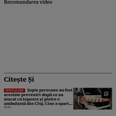
Recomandarea video
Citește Și
Șapte persoane au fost
NEWS ALERT
arestate preventiv după ce au
atacat cu topoare și pietre o
ambulanță din Cluj. Cine a spart
parbrizul și l-a rănit pe șofer
08:56