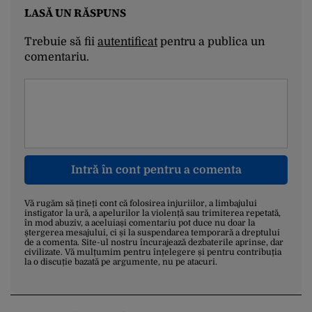
LASĂ UN RĂSPUNS
Trebuie să fii
autentificat
pentru a publica un
comentariu.
Intră în cont pentru a comenta
Vă rugăm să țineți cont că folosirea injuriilor, a limbajului
instigator la ură, a apelurilor la violență sau trimiterea repetată,
în mod abuziv, a aceluiași comentariu pot duce nu doar la
ștergerea mesajului, ci și la suspendarea temporară a dreptului
de a comenta. Site-ul nostru încurajează dezbaterile aprinse, dar
civilizate. Vă mulțumim pentru înțelegere și pentru contribuția
la o discuție bazată pe argumente, nu pe atacuri.