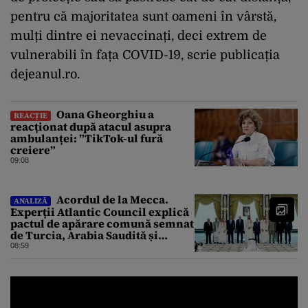
pentru că majoritatea sunt oameni în vârstă,
mulți dintre ei nevaccinați, deci extrem de
vulnerabili în fața COVID-19, scrie publicația
dejeanul.ro.
Oana Gheorghiu a
REACȚIE
reacționat după atacul asupra
ambulanței: ”TikTok-ul fură
creiere”
09:08
Acordul de la Mecca.
ANALIZĂ
Experții Atlantic Council explică
pactul de apărare comună semnat
de Turcia, Arabia Saudită și
Pakistan
08:59