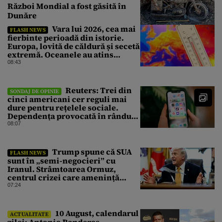
Război Mondial a fost găsită în
Dunăre
Vara lui 2026, cea mai
FLASH NEWS
fierbinte perioadă din istorie.
Europa, lovită de căldură și secetă
extremă. Oceanele au atins
temperaturi record
08:43
Reuters: Trei din
SONDAJ DE OPINIE
cinci americani cer reguli mai
dure pentru rețelele sociale.
Dependența provocată în rândul
copiilor, principala îngrijorare
08:07
Trump spune că SUA
FLASH NEWS
sunt în „semi-negocieri” cu
Iranul. Strâmtoarea Ormuz,
centrul crizei care amenință
piața mondială a petrolului
07:24
10 August, calendarul
ACTUALITATE
zilei: Antonio Banderas