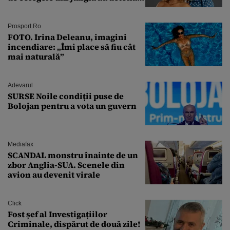
relația de acasă!
Prosport.ro
FOTO. Irina Deleanu, imagini
incendiare: „Îmi place să fiu cât
mai naturală”
Adevarul
SURSE Noile condiții puse de
Bolojan pentru a vota un guvern
Mediafax
SCANDAL monstru înainte de un
zbor Anglia-SUA. Scenele din
avion au devenit virale
Click
Fost șef al Investigațiilor
Criminale, dispărut de două zile!