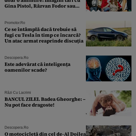
Gina Pistol, Răzvan Fodor sau
Andra Măruţă şi foştii parteneri
Promotor.ro
Ce se întâmplă dacă trebuie să
fugi cu Tesla în timp ce încarcă?
Un atac armat reaprinde discuția
Descopera.ro
Este adevărat că inteligența
oamenilor scade?
Râzi Cu Lacrimi
BANCUL ZILEI. Badea Gheorghe: –
Nu pot face dragoste!
Descopera.ro
O motocicletă din cel de-Al Doilea