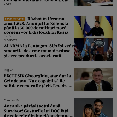
sunt regulile promovării
07:59
examenului
Război în Ucraina,
LIVE UPDATE
ziua 1.628. Anunțul lui Zelenski:
până la 50.000 de militari nord-
coreeni vor fi dislocați în Rusia
07:35
Mediafax
ALARMĂ la Pentagon! SUA își vede
stocurile de arme tot mai reduse
și cere producție accelerată
Digi24
EXCLUSIV Gheorghiu, atac dur la
Grindeanu: Nu e capabil să fie
solidar cu nevoile țării. E nedrept
ca PSD să primească guvernarea
Cancan.ro
Anca și-a părăsit soțul după
Survivor! Gesturile lui DOC față
de colegele din junglă au detonat