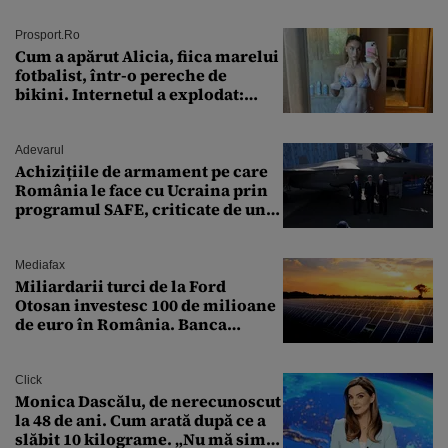
condiție
Prosport.ro
Cum a apărut Alicia, fiica marelui
fotbalist, într-o pereche de
bikini. Internetul a explodat:
„Zeiță superbă!”
Adevarul
Achizițiile de armament pe care
România le face cu Ucraina prin
programul SAFE, criticate de un
expert în securitate: „Nu știm ce
arme ne trebuie”
Mediafax
Miliardarii turci de la Ford
Otosan investesc 100 de milioane
de euro în România. Banca
Transilvania le acordă o
finanțare uriașă
Click
Monica Dascălu, de nerecunoscut
la 48 de ani. Cum arată după ce a
slăbit 10 kilograme. „Nu mă simt