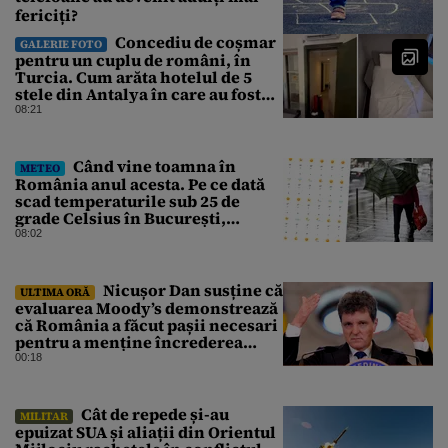
fericiți?
Concediu de coșmar
GALERIE FOTO
pentru un cuplu de români, în
Turcia. Cum arăta hotelul de 5
stele din Antalya în care au fost
cazați
08:21
Când vine toamna în
METEO
România anul acesta. Pe ce dată
scad temperaturile sub 25 de
grade Celsius în București,
potrivit meteorologilor
08:02
Accuweather
Nicușor Dan susține că
ULTIMA ORĂ
evaluarea Moody’s demonstrează
că România a făcut pașii necesari
pentru a menține încrederea
investitorilor: „Totuși,
00:18
perspectiva rămâne rezervată”
Cât de repede și-au
MILITAR
epuizat SUA și aliații din Orientul