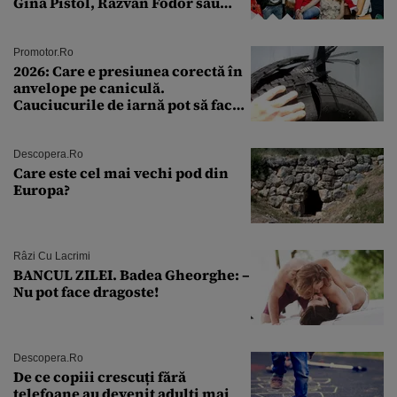
Gina Pistol, Răzvan Fodor sau
Andra Măruţă şi foştii parteneri
Promotor.ro
2026: Care e presiunea corectă în
anvelope pe caniculă.
Cauciucurile de iarnă pot să facă
explozie la peste 40°C?
Descopera.ro
Care este cel mai vechi pod din
Europa?
Râzi Cu Lacrimi
BANCUL ZILEI. Badea Gheorghe: –
Nu pot face dragoste!
Descopera.ro
De ce copiii crescuți fără
telefoane au devenit adulți mai