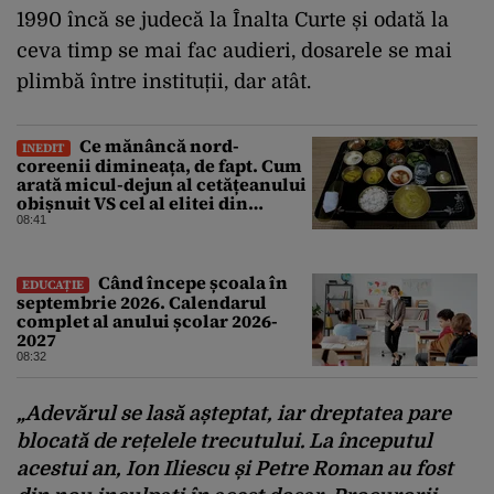
1990 încă se judecă la Înalta Curte și odată la
ceva timp se mai fac audieri, dosarele se mai
plimbă între instituții, dar atât.
Ce mănâncă nord-
INEDIT
coreenii dimineața, de fapt. Cum
arată micul-dejun al cetățeanului
obișnuit VS cel al elitei din
Phenian
08:41
Când începe școala în
EDUCAȚIE
septembrie 2026. Calendarul
complet al anului școlar 2026-
2027
08:32
„Adevărul se lasă așteptat, iar dreptatea pare
blocată de rețelele trecutului. La începutul
acestui an, Ion Iliescu și Petre Roman au fost