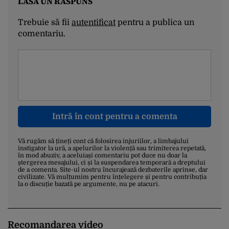
LASĂ UN RĂSPUNS
Trebuie să fii
autentificat
pentru a publica un
comentariu.
Intră în cont pentru a comenta
Vă rugăm să țineți cont că folosirea injuriilor, a limbajului
instigator la ură, a apelurilor la violență sau trimiterea repetată,
în mod abuziv, a aceluiași comentariu pot duce nu doar la
ștergerea mesajului, ci și la suspendarea temporară a dreptului
de a comenta. Site-ul nostru încurajează dezbaterile aprinse, dar
civilizate. Vă mulțumim pentru înțelegere și pentru contribuția
la o discuție bazată pe argumente, nu pe atacuri.
Recomandarea video