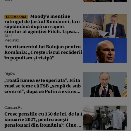
Moody’s menține
ULTIMA ORĂ
ratingul de țară al României, la o
săptămână după un raport
similar al agenției Fitch. Lipsa
unui guvern cu puteri depline,
23:44
principala vulnerabilitate din
Mediafax
raport
Avertismentul lui Bolojan pentru
România: „Crește riscul recăderii
în populism și risipă”
Digi24
„Toată lumea este speriată”. Elita
rusă se teme că FSB „scapă de sub
control”, după ce Putin a extins
puterea serviciului
Cancan.ro
Cresc pensiile cu 350 de lei, de la 1
ianuarie 2027, pentru acești
pensionari din România?! Cine se
încadrează și care este singura