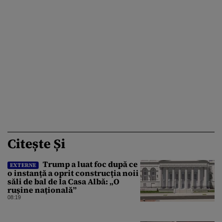
Citește Și
Trump a luat foc după ce
EXTERNE
o instanță a oprit construcția noii
săli de bal de la Casa Albă: „O
rușine națională”
08:19