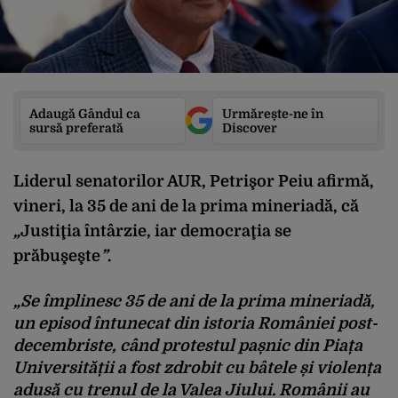
Adaugă Gândul ca
Urmărește-ne în
sursă preferată
Discover
Liderul senatorilor AUR, Petrişor Peiu afirmă,
vineri, la 35 de ani de la prima mineriadă, că
„
Justiţia întârzie, iar democraţia se
prăbuşeşte
”
.
„Se împlinesc 35 de ani de la prima mineriadă,
un episod întunecat din istoria României post-
decembriste, când protestul pașnic din Piața
Universității a fost zdrobit cu bâtele și violența
adusă cu trenul de la Valea Jiului. Românii au