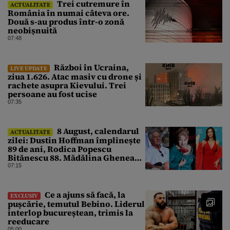
Trei cutremure în
ACTUALITATE
România în numai câteva ore.
Două s-au produs într-o zonă
neobișnuită
07:48
Război în Ucraina,
LIVE UPDATE
ziua 1.626. Atac masiv cu drone și
rachete asupra Kievului. Trei
persoane au fost ucise
07:35
8 August, calendarul
ACTUALITATE
zilei: Dustin Hoffman împlinește
89 de ani, Rodica Popescu
Bitănescu 88. Mădălina Ghenea
face 39 de ani
07:15
Ce a ajuns să facă, la
EXCLUSIV
pușcărie, temutul Bebino. Liderul
interlop bucureștean, trimis la
reeducare
05:00