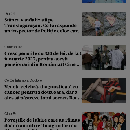
bine în această perioadă”
Digi24
Stânca vandalizată pe
Transfăgărășan. Ce le răspunde
un inspector de Poliție celor care
întreabă: „Dar ce a făcut?”
Cancan.ro
Cresc pensiile cu 350 de lei, de la 1
ianuarie 2027, pentru acești
pensionari din România?! Cine se
încadrează și care este singura
condiție
Ce Se Întâmplă Doctore
Vedeta celebră, diagnosticată cu
cancer pentru a doua oară, dar a
ales să păstreze totul secret. Boala
a fost descoperită la un control de
rutină
Ciao.ro
Poveştile de iubire care au rămas
doar o amintire! Imagini tari cu