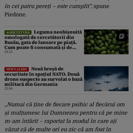
în cei patru pereți – este cumplit”,
spune
Piedone.
Leguma neobișnuită
AGRICULTURĂ
omologată de cercetătorii din
Buzău, gata de lansare pe piață.
Cum poate fi consumată și de
unde provine soiul
23:12
Nouă breșă de
NEWS ALERT
securitate în spațiul NATO. Două
drone suspecte au survolat o bază
militară din Germania
23:04
„Numai că ține de fiecare psihic al fiecărui om
și
mulțumesc lui Dumnezeu
pentru că pe mine
m-am întărit – raportat la modul în care ați
văzut că de multe ori eu zic că am fost în