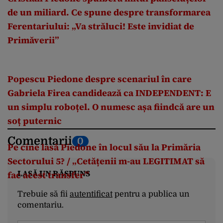
de un miliard. Ce spune despre transformarea
Ferentariului: „Va străluci! Este invidiat de
Primăverii”
Popescu Piedone despre scenariul în care
Gabriela Firea candidează ca INDEPENDENT: E
un simplu roboțel. O numesc așa fiindcă are un
soț puternic
Comentarii
0
Pe cine lasă Piedone în locul său la Primăria
Sectorului 5? / „Cetățenii m-au LEGITIMAT să
LASĂ UN RĂSPUNS
fac acest transfer”
Trebuie să fii
autentificat
pentru a publica un
comentariu.