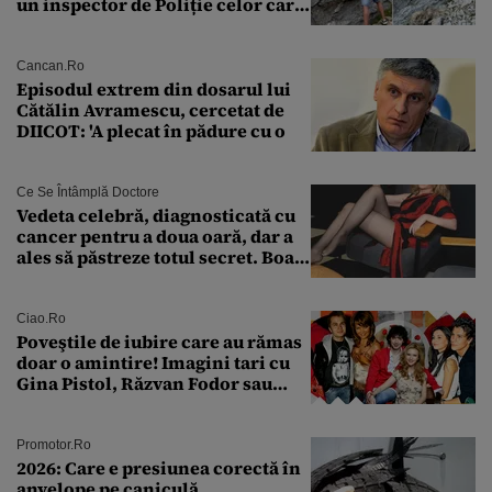
un inspector de Poliție celor care
întreabă: „Dar ce a făcut?”
Cancan.ro
Episodul extrem din dosarul lui
Cătălin Avramescu, cercetat de
DIICOT: 'A plecat în pădure cu o
Ce Se Întâmplă Doctore
Vedeta celebră, diagnosticată cu
cancer pentru a doua oară, dar a
ales să păstreze totul secret. Boala
a fost descoperită la un control de
rutină
Ciao.ro
Poveştile de iubire care au rămas
doar o amintire! Imagini tari cu
Gina Pistol, Răzvan Fodor sau
Andra Măruţă şi foştii parteneri
Promotor.ro
2026: Care e presiunea corectă în
anvelope pe caniculă.