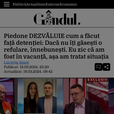
Politică
Actualitate
Externe
Economic
Piedone DEZVĂLUIE cum a făcut
față detenției: Dacă nu îți găsești o
refulare, înnebunești. Eu zic că am
fost în vacanță, așa am tratat situația
Lucreția Soare
Publicat:
18.03.2024, 23:20
Actualizat:
19.03.2024, 09:42