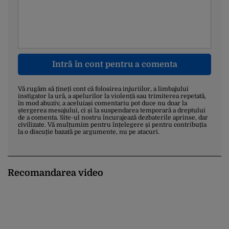
Intră în cont pentru a comenta
Vă rugăm să țineți cont că folosirea injuriilor, a limbajului
instigator la ură, a apelurilor la violență sau trimiterea repetată,
în mod abuziv, a aceluiași comentariu pot duce nu doar la
ștergerea mesajului, ci și la suspendarea temporară a dreptului
de a comenta. Site-ul nostru încurajează dezbaterile aprinse, dar
civilizate. Vă mulțumim pentru înțelegere și pentru contribuția
la o discuție bazată pe argumente, nu pe atacuri.
Recomandarea video