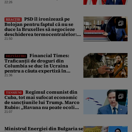
Parlament
22:26
PSD îl ironizează pe
REACȚIE
Bolojan pentru faptul că nu se
duce la Bruxelles să negocieze
deschiderea termocentralelor:
„Pentru că a dat afară
21:50
translatorii”
Financial Times:
DEZVĂLUIRI
Traficanții de droguri din
Columbia se duc în Ucraina
pentru a căuta expertiză în
domeniul dronelor
21:36
Regimul comunist din
TENSIUNI
Cuba, tot mai sufocat economic
de sancțiunile lui Trump. Marco
Rubio: „Havana nu poate ocoli
sancțiunile prin mimat reforme”
21:07
Ministrul Energiei din Bulgaria se