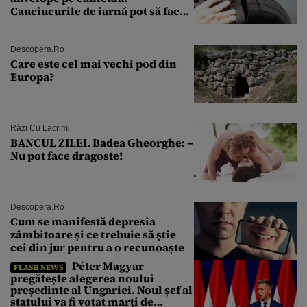
Cauciucurile de iarnă pot să facă
explozie la peste 40°C?
Descopera.ro
Care este cel mai vechi pod din
Europa?
Râzi Cu Lacrimi
BANCUL ZILEI. Badea Gheorghe: –
Nu pot face dragoste!
Descopera.ro
Cum se manifestă depresia
zâmbitoare și ce trebuie să știe
cei din jur pentru a o recunoaște
Péter Magyar
FLASH NEWS
pregătește alegerea noului
președinte al Ungariei. Noul șef al
statului va fi votat marți de