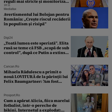
reguli mai stricte și monitorizare
în timp real
18:11
Mediafax
Avertismentul lui Bolojan pentru
România: „Crește riscul recăderii
în populism și risipă”
Digi24
„Toată lumea este speriată”. Elita
rusă se teme că FSB „scapă de sub
control”, după ce Putin a extins
puterea serviciului
Cancan.ro
Mihaela Rădulescu a primit o
nouă LOVITURĂ de la părinții lui
Felix Baumgartner: 'Am fost
ȘTEARSĂ complet din
Prosport.ro
Cum a apărut Alicia, fiica marelui
fotbalist, într-o pereche de
bikini. Internetul a explodat: