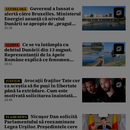
Guvernul a lansat o
ULTIMA ORĂ
alertă către Bruxelles. Ministerul
Energiei anunță că nivelul
Dunării se apropie de „pragul
critic”, iar centrala de la
20:26
Cernavodă s-ar putea opri
Ce se va întâmpla cu
ALERTĂ
debitul Dunării din 13 august.
Reprezentanții de la Apele
Române explică ce fenomen
urmează
19:41
Avocații fraților Tate cer
JUSTIȚIE
ca aceștia să fie puși în libertate
până la extrădare. Cum este
motivată solicitarea înaintată
instanței
18:46
Nicuşor Dan solicită
FLASH NEWS
Parlamentului să reexamineze
Legea Urşilor. Președintele cere