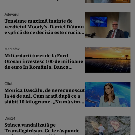
„Zeiță superbă!”
Adevarul
Tensiune maximă înainte de
verdictul Moody’s. Daniel Dăianu
explică de ce decizia este crucială
pentru economia României
Mediafax
Miliardarii turci de la Ford
Otosan investesc 100 de milioane
de euro în România. Banca
Transilvania le acordă o
finanțare uriașă
Click
Monica Dascălu, de nerecunoscut
la 48 de ani. Cum arată după ce a
slăbit 10 kilograme. „Nu mă simt
bine în această perioadă”
Digi24
Stânca vandalizată pe
Transfăgărășan. Ce le răspunde