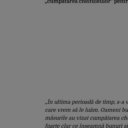
„cumpătarea cheltuielilor” pentru
„În ultima perioadă de timp, s-a v
care vrem să le luăm. Oameni buni
măsurile au vizat cumpătarea chel
foarte clar ce înseamnă bunuri şi