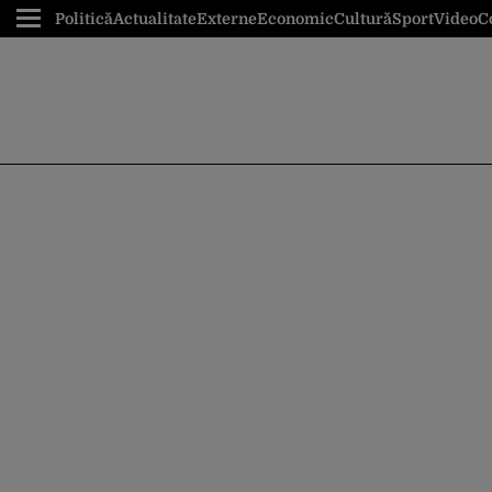
Politică
Actualitate
Externe
Economic
Cultură
Sport
Video
C