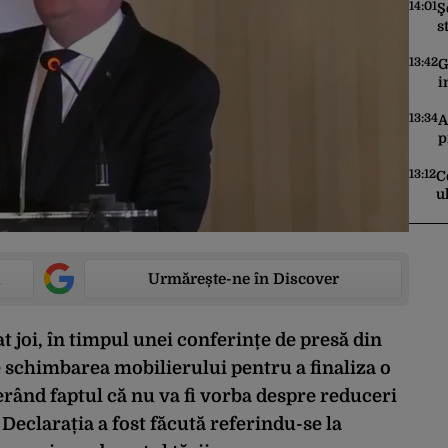
a
14:01
Ş
s
m
d
13:42
G
i
ș
d
13:34
A
p
C
e
13:12
C
u
i
Urmărește-ne în Discover
 joi, în timpul unei conferințe de presă din
e schimbarea mobilierului pentru a finaliza o
terând faptul că nu va fi vorba despre reduceri
Declarația a fost făcută referindu-se la