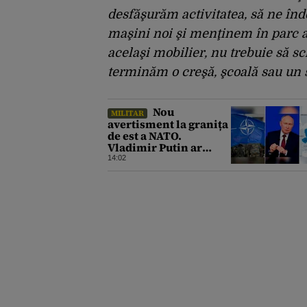
desfăşurăm activitatea, să ne în
maşini noi şi menţinem în parc 
acelaşi mobilier, nu trebuie să 
terminăm o creşă, şcoală sau un s
Nou
MILITAR
avertisment la granița
de est a NATO.
Vladimir Putin ar
putea testa unitatea
14:02
Alianței chiar din
toamna aceasta