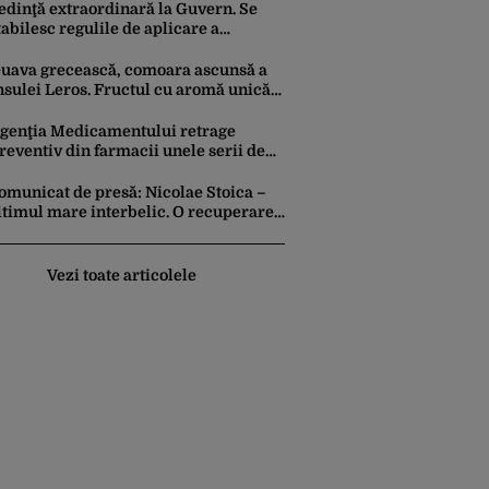
ceasta
edinţă extraordinară la Guvern. Se
tabilesc regulile de aplicare a
ăsurilor de reducere a consumului
e energie
uava grecească, comoara ascunsă a
nsulei Leros. Fructul cu aromă unică
i de patru ori mai multă vitamina C
ecât portocala
genţia Medicamentului retrage
reventiv din farmacii unele serii de
olebil și Panzcebil. Care sunt
xplicațiile
omunicat de presă: Nicolae Stoica –
ltimul mare interbelic. O recuperare
storică după mai bine de 80 de ani
Vezi toate articolele