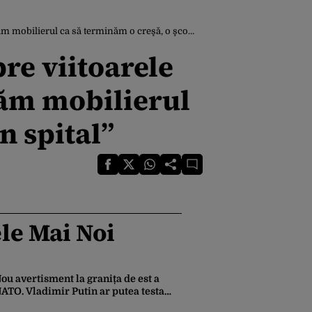
l ca să terminăm o creşă, o şcoală sau un spital”
re viitoarele
băm mobilierul
n spital”
le Mai Noi
ou avertisment la granița de est a
ATO. Vladimir Putin ar putea testa
nitatea Alianței chiar din toamna