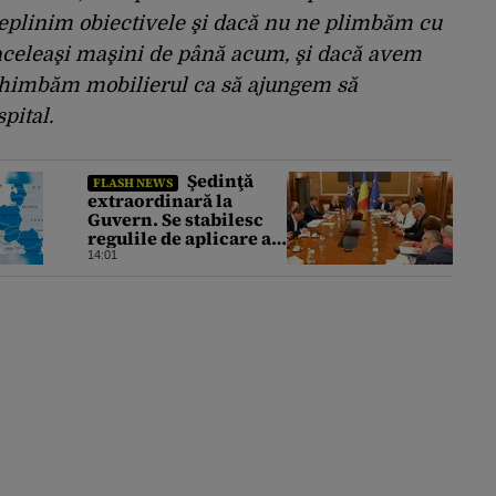
deplinim obiectivele şi dacă nu ne plimbăm cu
aceleaşi maşini de până acum, şi dacă avem
schimbăm mobilierul ca să ajungem să
pital.
Şedinţă
FLASH NEWS
extraordinară la
Guvern. Se stabilesc
regulile de aplicare a
măsurilor de reducere
14:01
a consumului de
energie