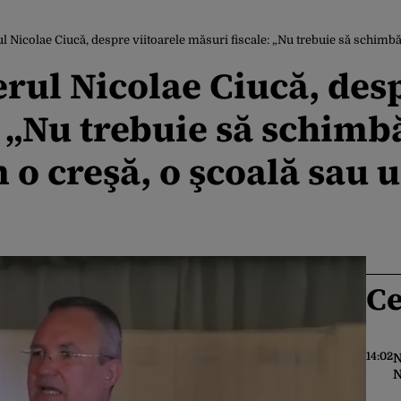
icolae Ciucă, despre viitoarele măsuri fiscale: „Nu trebuie să schimbăm mobilieru
rul Nicolae Ciucă, desp
: „Nu trebuie să schim
o creşă, o şcoală sau u
Ce
14:02
N
N
u