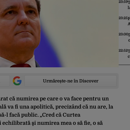
o
23:59
T
l
c
t
23:25
F
A
a
s
23:00
d
p
22:52
T
c
c
o
Urmărește-ne în Discover
rat că numirea pe care o va face pentru un
ă va fi una apolitică, precizând că nu are, la
-l facă public. „Cred că Curtea
 echilibrată şi numirea mea o să fie, o să