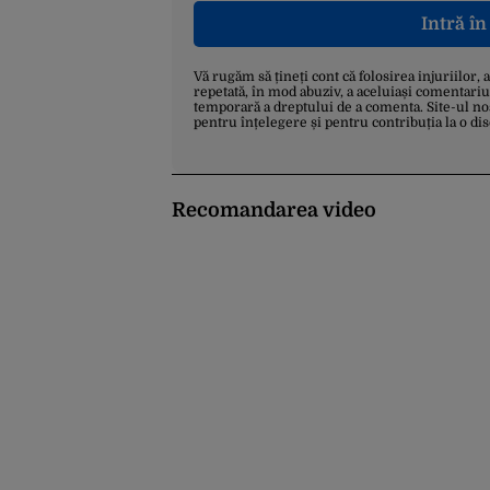
Intră î
Vă rugăm să țineți cont că folosirea injuriilor, 
repetată, în mod abuziv, a aceluiași comentariu
temporară a dreptului de a comenta. Site-ul no
pentru înțelegere și pentru contribuția la o di
Recomandarea video