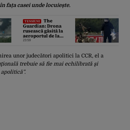
în fața casei unde locuiește.
The
TENSIUNI
Guardian: Drona
rusească găsită la
aeroportul de la
Leipzig ar putea
23:59
constitui un act de
escaladare a
tensiunilor NATO-
rea unor judecători apolitici la CCR, el a
Rusia
ţională trebuie să fie mai echilibrată şi
apolitică”.