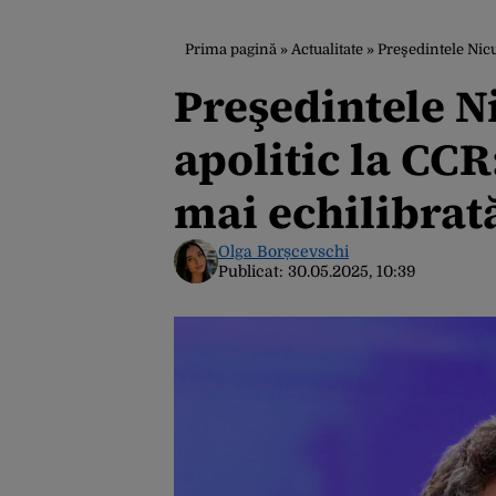
Prima pagină
»
Actualitate
»
Preşedintele Nic
Preşedintele 
apolitic la CCR
mai echilibrat
Olga Borșcevschi
Publicat:
30.05.2025, 10:39