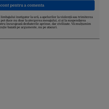
n cont pentru a comenta
a limbajului instigator la ură, a apelurilor la violență sau trimiterea
 pot duce nu doar la ștergerea mesajului, ci și la suspendarea
stru încurajează dezbaterile aprinse, dar civilizate. Vă mulțumim
scuție bazată pe argumente, nu pe atacuri.