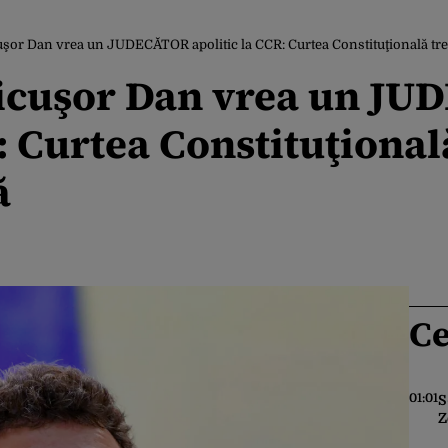
uşor Dan vrea un JUDECĂTOR apolitic la CCR: Curtea Constituţională treb
Nicuşor Dan vrea un J
: Curtea Constituţională
ă
Ce
01:01
S
Z
c