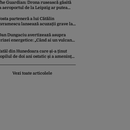
perațiunea Kievului
he Guardian: Drona rusească găsită
a aeroportul de la Leipzig ar putea
onstitui un act de escaladare a
ensiunilor NATO-Rusia
osta parteneră a lui Cătălin
vramescu lansează acuzații grave la
dresa acestuia și explică de ce a
esizat DIICOT: „Făcea baie complet
Dan Dungaciu avertizează asupra
ezbrăcat cu copiii”. Fostul consilier
crizei energetice: „Când ai un vulcan
rezidențial respinge acuzațiile
deasupra, nu stai să găsești soluții cu
leucoplast”
atăl din Hunedoara care și-a ținut
opilul de doi ani ostatic și a amenințat
ă îl ucide a fost reținut pentru 24 de
re
Vezi toate articolele