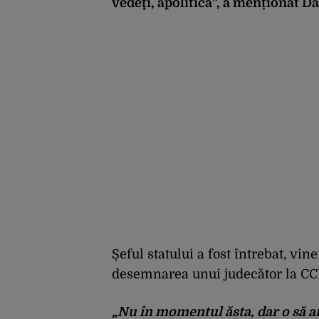
vedeţi, apolitică”, a menționat Da
Șeful statului a fost întrebat, vi
desemnarea unui judecător la CC
„Nu în momentul ăsta, dar o să a