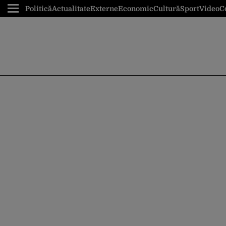
Politică
Actualitate
Externe
Economic
Cultură
Sport
Video
C