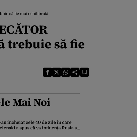
uie să fie mai echilibrată
UDECĂTOR
 trebuie să fie
le Mai Noi
-au încheiat cele 40 de zile în care
elenski a spus că va influența Rusia să
eară pace. Ce rezultate a adus