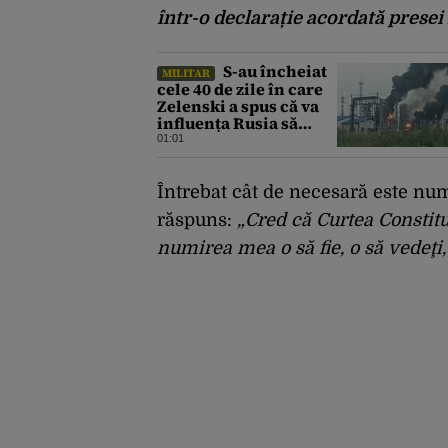
într-o declarație acordată presei 
S-au încheiat
MILITAR
cele 40 de zile în care
Zelenski a spus că va
influența Rusia să
ceară pace. Ce
01:01
rezultate a adus
operațiunea Kievului
Întrebat cât de necesară este numi
răspuns:
„Cred că Curtea Constitu
numirea mea o să fie, o să vedeţi, 