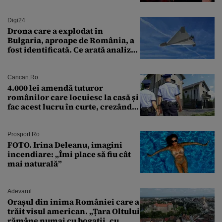
soluție”
Digi24
Drona care a explodat în
Bulgaria, aproape de România, a
fost identificată. Ce arată analiza
preliminară a epavei
Cancan.ro
4.000 lei amendă tuturor
românilor care locuiesc la casă și
fac acest lucru în curte, crezând
că nu îi vede nimeni
Prosport.ro
FOTO. Irina Deleanu, imagini
incendiare: „Îmi place să fiu cât
mai naturală”
Adevarul
Orașul din inima României care a
trăit visul american. „Țara Oltului
rămâne numai cu bogații, cu