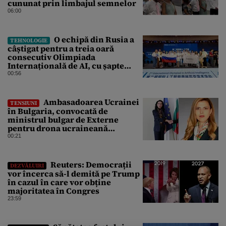
cununat prin limbajul semnelor
06:00
O echipă din Rusia a
TEHNOLOGIE
câștigat pentru a treia oară
consecutiv Olimpiada
Internațională de AI, cu șapte
medalii din aur și una de bronz
00:56
Ambasadoarea Ucrainei
TENSIUNI
în Bulgaria, convocată de
ministrul bulgar de Externe
pentru drona ucraineană
prăbușită în apropierea
00:21
infrastructurii critice
Reuters: Democrații
DEZVĂLUIRI
vor încerca să-l demită pe Trump
în cazul în care vor obține
majoritatea în Congres
23:59