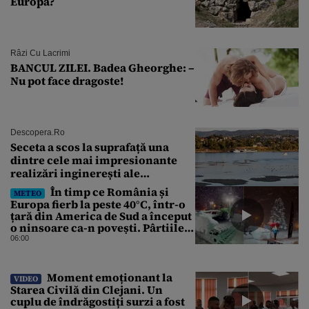
Europa?
Râzi Cu Lacrimi
BANCUL ZILEI. Badea Gheorghe: –
Nu pot face dragoste!
Descopera.ro
Seceta a scos la suprafață una
dintre cele mai impresionante
realizări inginerești ale
Imperiului Roman
În timp ce România și
METEO
Europa fierb la peste 40°C, într-o
țară din America de Sud a început
o ninsoare ca-n povești. Pârtiile
s-au umplut de schiori
06:00
Moment emoționant la
VIDEO
Starea Civilă din Clejani. Un
cuplu de îndrăgostiți surzi a fost