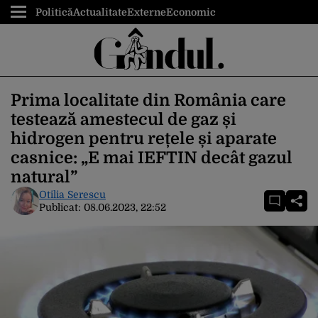
Politică
Actualitate
Externe
Economic
Prima localitate din România care
testează amestecul de gaz și
hidrogen pentru rețele și aparate
casnice: „E mai IEFTIN decât gazul
natural”
Otilia Serescu
Publicat:
08.06.2023, 22:52