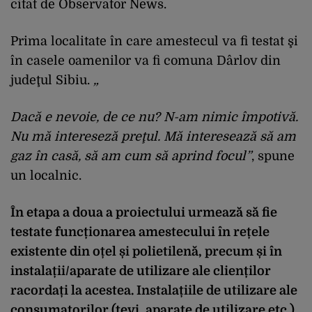
citat de Observator News.
Prima localitate în care amestecul va fi testat şi
în casele oamenilor va fi comuna Dârlov din
judeţul Sibiu.
„
Dacă e nevoie, de ce nu? N-am nimic împotivă.
Nu mă intereseză preţul. Mă interesează să am
gaz în casă, să am cum să aprind focul”
, spune
un localnic.
În etapa a doua a proiectului urmează să fie
testate funcționarea amestecului în rețele
existente din oțel și polietilenă, precum și în
instalații/aparate de utilizare ale clienților
racordați la acestea. Instalațiile de utilizare ale
consumatorilor (țevi, aparate de utilizare etc.)