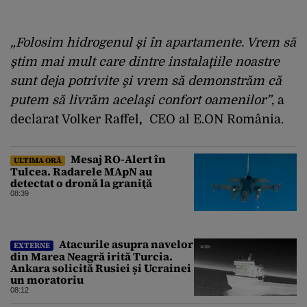
„Folosim hidrogenul şi în apartamente. Vrem să
ştim mai mult care dintre instalaţiile noastre
sunt deja potrivite şi vrem să demonstrăm că
putem să livrăm acelaşi confort oamenilor”
, a
declarat Volker Raffel
,
CEO al E.ON România.
Mesaj RO-Alert în
ULTIMA ORĂ
Tulcea. Radarele MApN au
detectat o dronă la graniţă
08:39
Atacurile asupra navelor
EXTERNE
din Marea Neagră irită Turcia.
Ankara solicită Rusiei și Ucrainei
un moratoriu
08:12