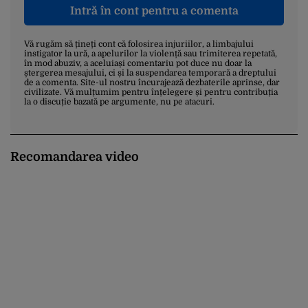
Intră în cont pentru a comenta
Vă rugăm să țineți cont că folosirea injuriilor, a limbajului
instigator la ură, a apelurilor la violență sau trimiterea repetată,
în mod abuziv, a aceluiași comentariu pot duce nu doar la
ștergerea mesajului, ci și la suspendarea temporară a dreptului
de a comenta. Site-ul nostru încurajează dezbaterile aprinse, dar
civilizate. Vă mulțumim pentru înțelegere și pentru contribuția
la o discuție bazată pe argumente, nu pe atacuri.
Recomandarea video