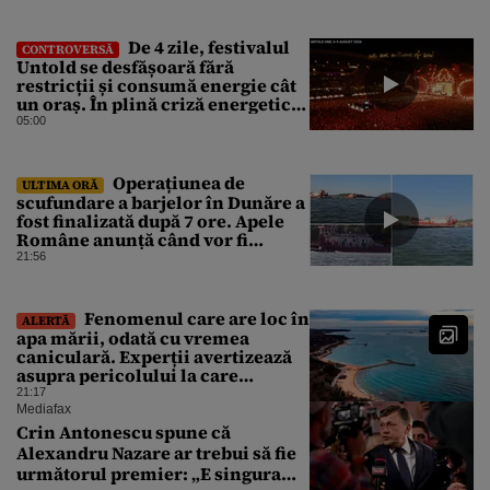
euro s-au dus pe apa sâmbetei
De 4 zile, festivalul
CONTROVERSĂ
Untold se desfășoară fără
restricții și consumă energie cât
un oraș. În plină criză energetică,
apelul lui Bolojan de economisire
05:00
a energiei nu s-a auzit la Cluj, în
orașul condus de colegul de
partid, Emil Boc
Operațiunea de
ULTIMA ORĂ
scufundare a barjelor în Dunăre a
fost finalizată după 7 ore. Apele
Române anunță când vor fi
simțite efectele
21:56
Fenomenul care are loc în
ALERTĂ
apa mării, odată cu vremea
caniculară. Experții avertizează
asupra pericolului la care
oamenii pot fi expuși
21:17
Mediafax
Crin Antonescu spune că
Alexandru Nazare ar trebui să fie
următorul premier: „E singura