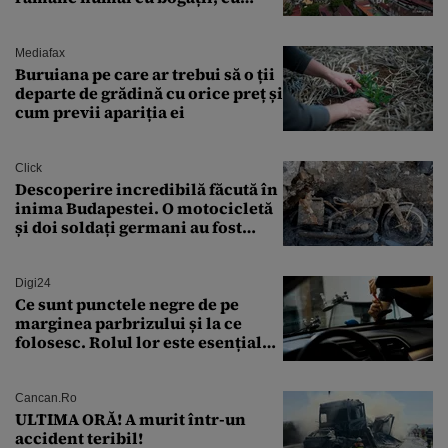
babele, cu moșnegii și cu
sărăntocii”
Mediafax
Buruiana pe care ar trebui să o ții
departe de grădină cu orice preț și
cum previi apariția ei
Click
Descoperire incredibilă făcută în
inima Budapestei. O motocicletă
și doi soldați germani au fost
găsiți în Dunăre
Digi24
Ce sunt punctele negre de pe
marginea parbrizului și la ce
folosesc. Rolul lor este esențial
pentru siguranța mașinii
Cancan.ro
ULTIMA ORĂ! A murit într-un
accident teribil!