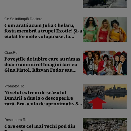
Ce Se Întâmplă Doctore
Cum arată acum Julia Chelaru,
fosta membră a trupei Exotic! Și-a
etalat formele voluptoase, la
aproape 50 de ani
Ciao.ro
Poveştile de iubire care au rămas
doar o amintire! Imagini tari cu
Gina Pistol, Răzvan Fodor sau
Andra Măruţă şi foştii parteneri
Promotor.ro
Nivelul extrem de scăzut al
Dunării a dus la o descoperire
rară. Era acolo de aproximativ 80
de ani
Descopera.ro
Care este cel mai vechi pod din