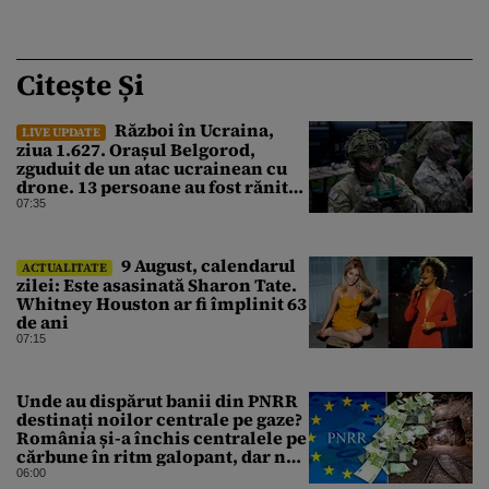
Citește Și
Război în Ucraina,
LIVE UPDATE
ziua 1.627. Orașul Belgorod,
zguduit de un atac ucrainean cu
drone. 13 persoane au fost rănite
și mai multe clădiri, incendiate
07:35
9 August, calendarul
ACTUALITATE
zilei: Este asasinată Sharon Tate.
Whitney Houston ar fi împlinit 63
de ani
07:15
Unde au dispărut banii din PNRR
destinați noilor centrale pe gaze?
România și-a închis centralele pe
cărbune în ritm galopant, dar nu
a pus nimic în loc. 20 milioane de
06:00