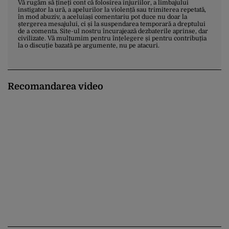
Vă rugăm să țineți cont că folosirea injuriilor, a limbajului
instigator la ură, a apelurilor la violență sau trimiterea repetată,
în mod abuziv, a aceluiași comentariu pot duce nu doar la
ștergerea mesajului, ci și la suspendarea temporară a dreptului
de a comenta. Site-ul nostru încurajează dezbaterile aprinse, dar
civilizate. Vă mulțumim pentru înțelegere și pentru contribuția
la o discuție bazată pe argumente, nu pe atacuri.
Recomandarea video