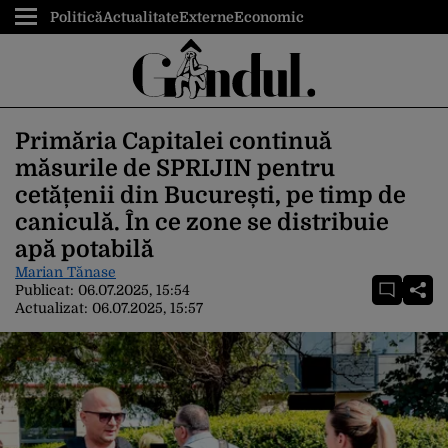
Politică
Actualitate
Externe
Economic
Primăria Capitalei continuă
măsurile de SPRIJIN pentru
cetățenii din București, pe timp de
caniculă. În ce zone se distribuie
apă potabilă
Marian Tănase
Publicat:
06.07.2025, 15:54
Actualizat:
06.07.2025, 15:57