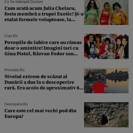
Ce Se Întâmplă Doctore
Cum arată acum Julia Chelaru,
fosta membră a trupei Exotic! Și-a
etalat formele voluptoase, la
aproape 50 de ani
Ciao.ro
Poveştile de iubire care au rămas
doar o amintire! Imagini tari cu
Gina Pistol, Răzvan Fodor sau
Andra Măruţă şi foştii parteneri
Promotor.ro
Nivelul extrem de scăzut al
Dunării a dus la o descoperire
rară. Era acolo de aproximativ 80
de ani
Descopera.ro
Care este cel mai vechi pod din
Europa?