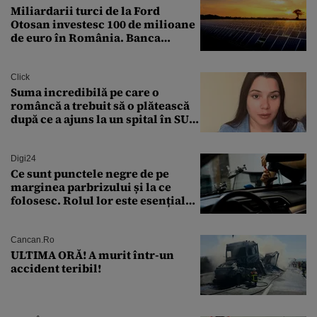
Miliardarii turci de la Ford
Otosan investesc 100 de milioane
de euro în România. Banca
Transilvania le acordă o
finanțare uriașă
Click
Suma incredibilă pe care o
româncă a trebuit să o plătească
după ce a ajuns la un spital în SUA:
„Asta este America”
Digi24
Ce sunt punctele negre de pe
marginea parbrizului și la ce
folosesc. Rolul lor este esențial
pentru siguranța mașinii
Cancan.ro
ULTIMA ORĂ! A murit într-un
accident teribil!