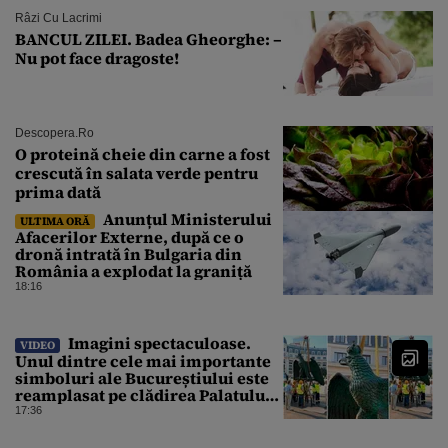
Râzi Cu Lacrimi
BANCUL ZILEI. Badea Gheorghe: –
Nu pot face dragoste!
Descopera.ro
O proteină cheie din carne a fost
crescută în salata verde pentru
prima dată
Anunțul Ministerului
ULTIMA ORĂ
Afacerilor Externe, după ce o
dronă intrată în Bulgaria din
România a explodat la graniță
18:16
Imagini spectaculoase.
VIDEO
Unul dintre cele mai importante
simboluri ale Bucureștiului este
reamplasat pe clădirea Palatului
Universității
17:36