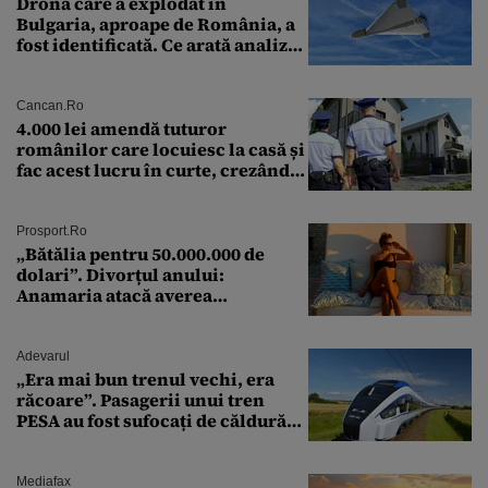
Drona care a explodat în
Bulgaria, aproape de România, a
fost identificată. Ce arată analiza
preliminară a epavei
Cancan.ro
4.000 lei amendă tuturor
românilor care locuiesc la casă și
fac acest lucru în curte, crezând
că nu îi vede nimeni
Prosport.ro
„Bătălia pentru 50.000.000 de
dolari”. Divorțul anului:
Anamaria atacă averea
milionarului
Adevarul
„Era mai bun trenul vechi, era
răcoare”. Pasagerii unui tren
PESA au fost sufocați de căldură
pe ruta București-Constanța
Mediafax