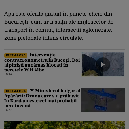
Apa este oferită gratuit în puncte-cheie din
București, cum ar fi stații ale mijloacelor de
transport în comun, intersecții aglomerate,
zone pietonale intens circulate.
Intervenție
ULTIMA ORĂ
contracronometru în Bucegi. Doi
alpinişti au rămas blocaţi în
peretele Văii Albe
18:44
🚨 Ministerul bulgar al
ULTIMA ORĂ
Apărării: Drona care s-a prăbușit
în Kardam este cel mai probabil
ucraineană
18:32