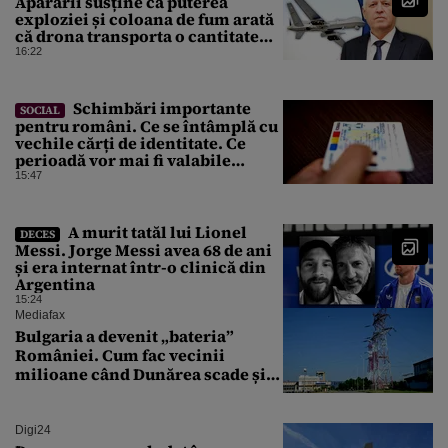
Apărării susține că puterea
exploziei și coloana de fum arată
că drona transporta o cantitate
semnificativă de exploziv
16:22
Schimbări importante
SOCIAL
pentru români. Ce se întâmplă cu
vechile cărți de identitate. Ce
perioadă vor mai fi valabile
buletinele clasice
15:47
A murit tatăl lui Lionel
DECES
Messi. Jorge Messi avea 68 de ani
și era internat într-o clinică din
Argentina
15:24
Mediafax
Bulgaria a devenit „bateria”
României. Cum fac vecinii
milioane când Dunărea scade și
Cernavodă produce puțin
Digi24