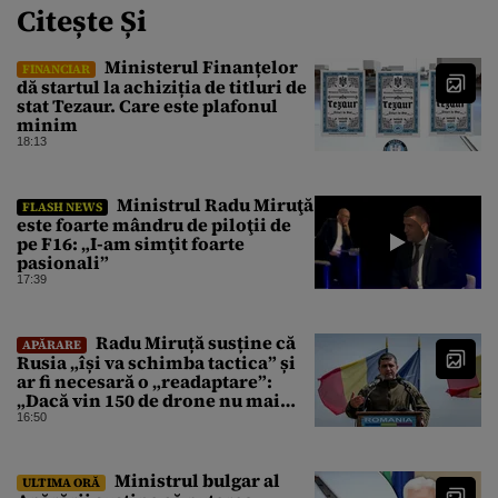
Citește Și
Ministerul Finanțelor
FINANCIAR
dă startul la achiziția de titluri de
stat Tezaur. Care este plafonul
minim
18:13
Ministrul Radu Miruţă
FLASH NEWS
este foarte mândru de piloţii de
pe F16: „I-am simţit foarte
pasionali”
17:39
Radu Miruță susține că
APĂRARE
Rusia „își va schimba tactica” și
ar fi necesară o „readaptare”:
„Dacă vin 150 de drone nu mai
suntem pe timp de pace”
16:50
Ministrul bulgar al
ULTIMA ORĂ