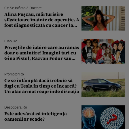
Ce Se Întâmplă Doctore
Alina Pușcău, mărturisire
sfâșietoare înainte de operație. A
fost diagnosticată cu cancer la
sân în metastază: „Este singurul
tratament care o să mă ajute să
îmi salvez viața”
Ciao.ro
Poveştile de iubire care au rămas
doar o amintire! Imagini tari cu
Gina Pistol, Răzvan Fodor sau
Andra Măruţă şi foştii parteneri
Promotor.ro
Ce se întâmplă dacă trebuie să
fugi cu Tesla în timp ce încarcă?
Un atac armat reaprinde discuția
Descopera.ro
Este adevărat că inteligența
oamenilor scade?