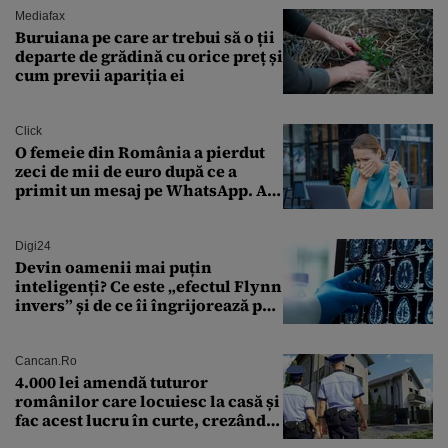
Mediafax
Buruiana pe care ar trebui să o ții
departe de grădină cu orice preț și
cum previi apariția ei
Click
O femeie din România a pierdut
zeci de mii de euro după ce a
primit un mesaj pe WhatsApp. A
crezut că va moșteni 175.000 de
euro din Franța
Digi24
Devin oamenii mai puțin
inteligenți? Ce este „efectul Flynn
invers” și de ce îi îngrijorează pe
cercetători
Cancan.ro
4.000 lei amendă tuturor
românilor care locuiesc la casă și
fac acest lucru în curte, crezând
că nu îi vede nimeni