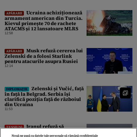
Ucraina achiziționează
APĂRARE
armament american din Turcia.
Kievul primește 70 de rachete
ATACMS și 12 lansatoare MLRS
12:58
Musk refuză cererea lui
APĂRARE
Zelenski de a folosi Starlink
pentru atacurile asupra Rusiei
12:14
Zelenski și Vučić, față
DIPLOMAȚIE
în față la Belgrad. Serbia își
clarifică poziția față de războiul
din Ucraina
11:53
Iranul refuză să
TENSIUNI
redeschidă Strâmtoarea Ormuz
Nouă ne pasă ca datele tale personale să rămână confidențiale