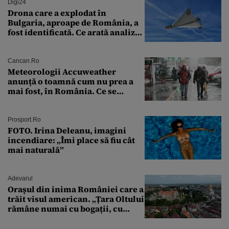
Digi24
Drona care a explodat în
Bulgaria, aproape de România, a
fost identificată. Ce arată analiza
preliminară a epavei
Cancan.ro
Meteorologii Accuweather
anunță o toamnă cum nu prea a
mai fost, în România. Ce se
întâmplă în septembrie,
octombrie și noiembrie 2026, în
București. Pe ce dată ninge
Prosport.ro
FOTO. Irina Deleanu, imagini
incendiare: „Îmi place să fiu cât
mai naturală”
Adevarul
Orașul din inima României care a
trăit visul american. „Țara Oltului
rămâne numai cu bogații, cu
babele, cu moșnegii și cu
sărăntocii”