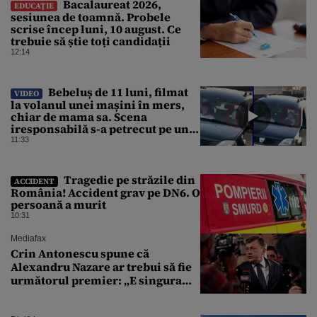
Bacalaureat 2026,
EDUCAȚIE
sesiunea de toamnă. Probele
scrise încep luni, 10 august. Ce
trebuie să știe toți candidații
12:14
Bebeluș de 11 luni, filmat
VIDEO
la volanul unei mașini în mers,
chiar de mama sa. Scena
iresponsabilă s-a petrecut pe un
drum public din România
11:33
Tragedie pe străzile din
ACCIDENT
România! Accident grav pe DN6. O
persoană a murit
10:31
Mediafax
Crin Antonescu spune că
Alexandru Nazare ar trebui să fie
următorul premier: „E singura
soluție”