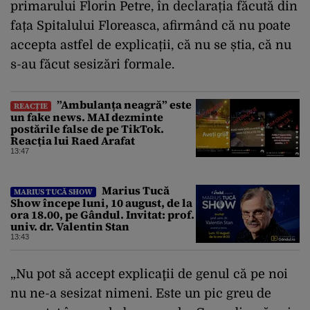
primarului Florin Petre, în declarația făcută din
fața Spitalului Floreasca, afirmând că nu poate
accepta astfel de explicații, că nu se știa, că nu
s-au făcut sesizări formale.
”Ambulanța neagră” este
REACȚIE
un fake news. MAI dezminte
postările false de pe TikTok.
Reacția lui Raed Arafat
13:47
Marius Tucă
MARIUS TUCĂ SHOW
Show începe luni, 10 august, de la
ora 18.00, pe Gândul. Invitat: prof.
univ. dr. Valentin Stan
13:43
„Nu pot să accept explicaţii de genul că pe noi
nu ne-a sesizat nimeni. Este un pic greu de