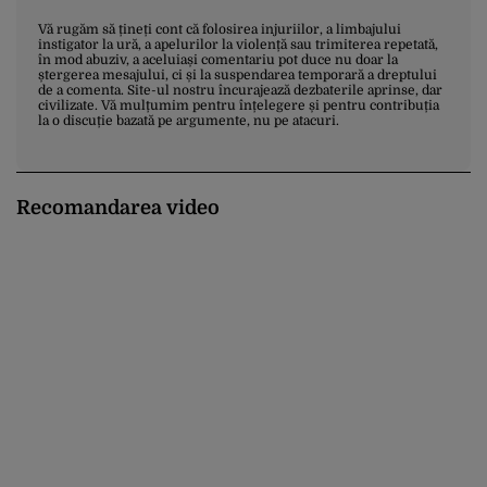
Vă rugăm să țineți cont că folosirea injuriilor, a limbajului
instigator la ură, a apelurilor la violență sau trimiterea repetată,
în mod abuziv, a aceluiași comentariu pot duce nu doar la
ștergerea mesajului, ci și la suspendarea temporară a dreptului
de a comenta. Site-ul nostru încurajează dezbaterile aprinse, dar
civilizate. Vă mulțumim pentru înțelegere și pentru contribuția
la o discuție bazată pe argumente, nu pe atacuri.
Recomandarea video