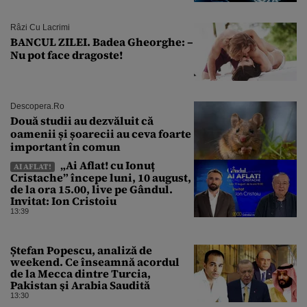
Râzi Cu Lacrimi
BANCUL ZILEI. Badea Gheorghe: –
Nu pot face dragoste!
Descopera.ro
Două studii au dezvăluit că
oamenii și șoarecii au ceva foarte
important în comun
„Ai Aflat! cu Ionuț
AI AFLAT!
Cristache” începe luni, 10 august,
de la ora 15.00, live pe Gândul.
Invitat: Ion Cristoiu
13:39
Ștefan Popescu, analiză de
weekend. Ce înseamnă acordul
de la Mecca dintre Turcia,
Pakistan şi Arabia Saudită
13:30