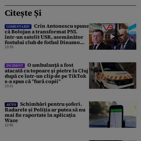
Citește Și
Crin Antonescu spune
COMENTARIU
că Bolojan a transformat PNL
într-un satelit USR, asemănător
fostului club de fotbal Dinamo
Victoria, care a aparținut Miliției
13:33
O ambulanţă a fost
INCIDENT
atacată cu topoare și pietre la Cluj
după ce într-un clip de pe TikTok
s-a spus că ”fură copii”
13:21
Schimbări pentru șoferi.
AUTO
Radarele și Poliția ar putea să nu
mai fie raportate în aplicația
Waze
12:55