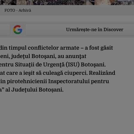
FOTO - Arhivă
Urmărește-ne în Discover
in timpul conflictelor armate – a fost găsit
ceni, judeţul Botoşani, au anunţat
entru Situaţii de Urgenţă (ISU) Botoşani.
bat care a ieşit să culeagă ciuperci. Realizând
jin pirotehnicienii Inspectoratului pentru
a” al Judeţului Botoșani.