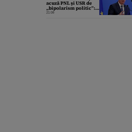
acuză PNL și USR de
„bipolarism politic”:
Au votat legea, apoi au
21:08
atacat-o la CCR