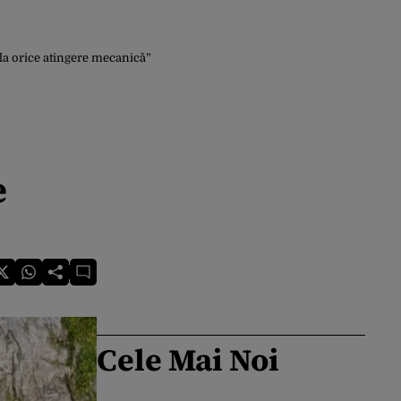
 la orice atingere mecanică”
e
Cele Mai Noi