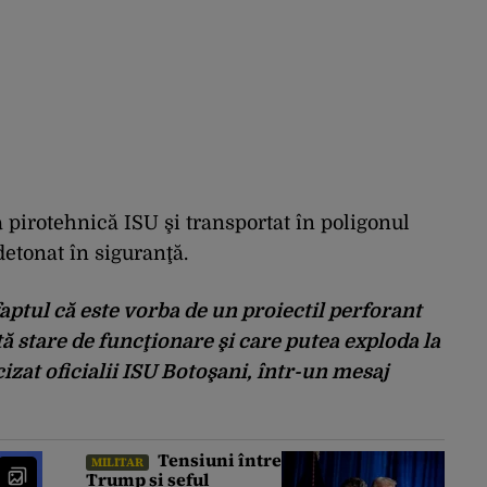
pa pirotehnică ISU şi transportat în poligonul
detonat în siguranţă.
aptul că este vorba de un proiectil perforant
tă stare de funcţionare şi care putea exploda la
izat oficialii ISU Botoşani, într-un mesaj
Tensiuni între
MILITAR
Trump și șeful