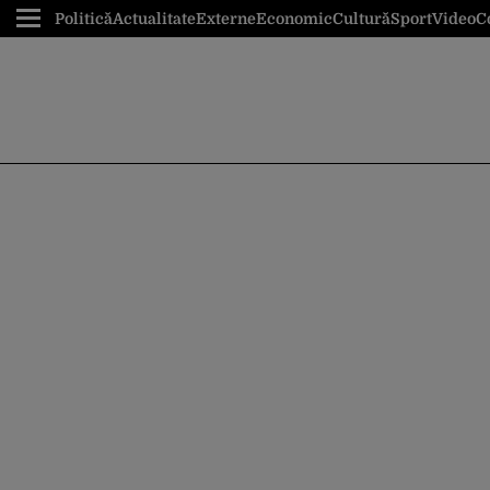
Politică
Actualitate
Externe
Economic
Cultură
Sport
Video
C