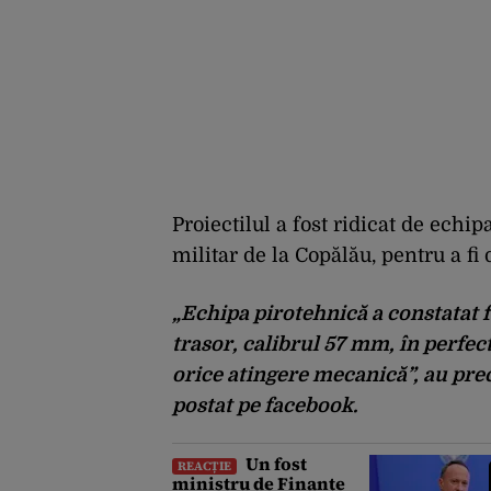
Proiectilul a fost ridicat de echi
militar de la Copălău, pentru a fi 
„Echipa pirotehnică a constatat f
trasor, calibrul 57 mm, în perfec
orice atingere mecanică”,
au prec
postat pe facebook.
Un fost
REACȚIE
ministru de Finanțe