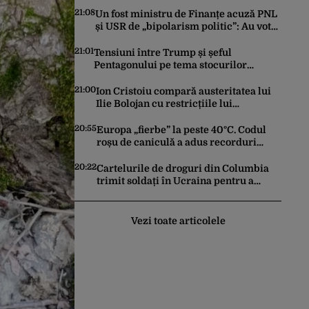
21:08
Un fost ministru de Finanțe acuză PNL
și USR de „bipolarism politic”: Au votat
legea, apoi au atacat-o la CCR
21:01
Tensiuni între Trump și șeful
Pentagonului pe tema stocurilor
reduse de rachete. Ce răspuns dă
președintele american
21:00
Ion Cristoiu compară austeritatea lui
Ilie Bolojan cu restricțiile lui
Ceaușescu: „Am retrăit vremurile
tinereții”
20:55
Europa „fierbe” la peste 40°C. Codul
roșu de caniculă a adus recorduri
istorice. Statele în care au fost impuse
măsuri de urgență
20:22
Cartelurile de droguri din Columbia
trimit soldați în Ucraina pentru a
dobândi experiență în operarea
dronelor
Vezi toate articolele