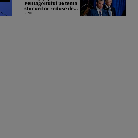
Pentagonului pe tema
stocurilor reduse de
rachete. Ce răspuns dă
21:01
președintele
american