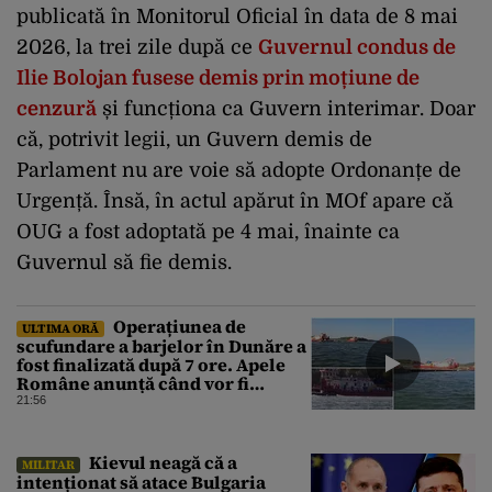
publicată în Monitorul Oficial în data de 8 mai
2026, la trei zile după ce
Guvernul condus de
Ilie Bolojan fusese demis prin moțiune de
cenzură
și funcționa ca Guvern interimar. Doar
că, potrivit legii, un Guvern demis de
Parlament nu are voie să adopte Ordonanțe de
Urgență. Însă, în actul apărut în MOf apare că
OUG a fost adoptată pe 4 mai, înainte ca
Guvernul să fie demis.
Operațiunea de
ULTIMA ORĂ
scufundare a barjelor în Dunăre a
fost finalizată după 7 ore. Apele
Române anunță când vor fi
simțite efectele
21:56
Kievul neagă că a
MILITAR
intenționat să atace Bulgaria