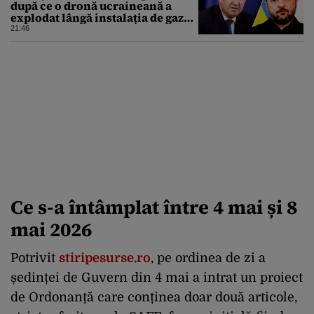
după ce o dronă ucraineană a
explodat lângă instalația de gaz
de la granița României
21:46
Ce s-a întâmplat între 4 mai și 8
mai 2026
Potrivit
stiripesurse.ro
, pe ordinea de zi a
ședinței de Guvern din 4 mai a intrat un proiect
de Ordonanță care conținea doar două articole,