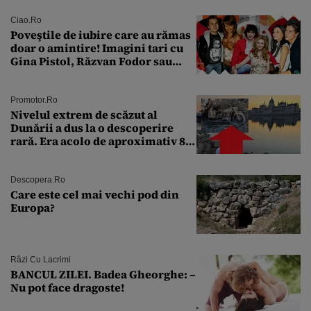
Ciao.ro
Poveştile de iubire care au rămas
doar o amintire! Imagini tari cu
Gina Pistol, Răzvan Fodor sau
Andra Măruţă şi foştii parteneri
Promotor.ro
Nivelul extrem de scăzut al
Dunării a dus la o descoperire
rară. Era acolo de aproximativ 80
de ani
Descopera.ro
Care este cel mai vechi pod din
Europa?
Râzi Cu Lacrimi
BANCUL ZILEI. Badea Gheorghe: –
Nu pot face dragoste!