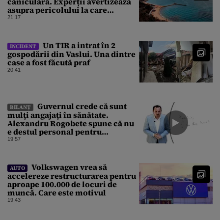
caniculară. Experții avertizează
asupra pericolului la care
oamenii pot fi expuși
21:17
Un TIR a intrat în 2
INCIDENT
gospodării din Vaslui. Una dintre
case a fost făcută praf
20:41
Guvernul crede că sunt
BILANȚ
mulţi angajaţi în sănătate.
Alexandru Rogobete spune că nu
e destul personal pentru
combaterea infecţiilor
19:57
nosocomiale
Volkswagen vrea să
AUTO
accelereze restructurarea pentru
aproape 100.000 de locuri de
muncă. Care este motivul
19:43