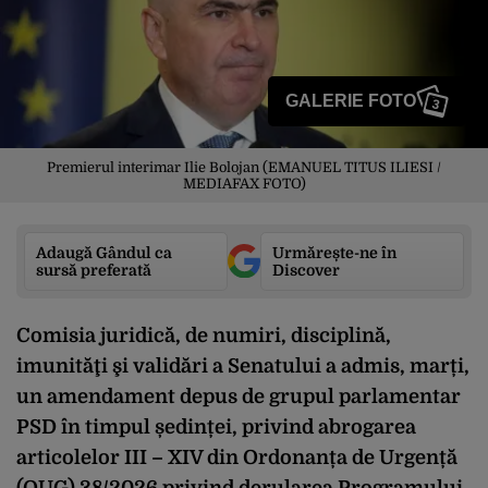
GALERIE FOTO
3
Premierul interimar Ilie Bolojan (EMANUEL TITUS ILIESI /
MEDIAFAX FOTO)
Adaugă Gândul ca
Urmărește-ne în
sursă preferată
Discover
Comisia juridică, de numiri, disciplină,
imunităţi şi validări a Senatului a admis, marți,
un amendament depus de grupul parlamentar
PSD în timpul ședinței, privind abrogarea
articolelor III – XIV din Ordonanța de Urgență
(OUG) 38/2026 privind derularea Programului