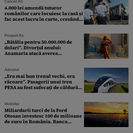
Cancan.ro
4.000 lei amendă tuturor
românilor care locuiesc la casă și
fac acest lucru în curte, crezând
că nu îi vede nimeni
Prosport.ro
„Bătălia pentru 50.000.000 de
dolari”. Divorțul anului:
Anamaria atacă averea
milionarului
Adevarul
„Era mai bun trenul vechi, era
răcoare”. Pasagerii unui tren
PESA au fost sufocați de căldură
pe ruta București-Constanța
Mediafax
Miliardarii turci de la Ford
Otosan investesc 100 de milioane
de euro în România. Banca
Transilvania le acordă o
finanțare uriașă