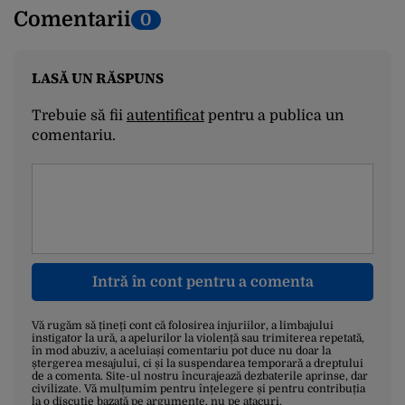
Comentarii
0
LASĂ UN RĂSPUNS
Trebuie să fii
autentificat
pentru a publica un
comentariu.
Intră în cont pentru a comenta
Vă rugăm să țineți cont că folosirea injuriilor, a limbajului
instigator la ură, a apelurilor la violență sau trimiterea repetată,
în mod abuziv, a aceluiași comentariu pot duce nu doar la
ștergerea mesajului, ci și la suspendarea temporară a dreptului
de a comenta. Site-ul nostru încurajează dezbaterile aprinse, dar
civilizate. Vă mulțumim pentru înțelegere și pentru contribuția
la o discuție bazată pe argumente, nu pe atacuri.