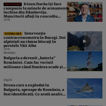
Irineu Darău își face
DEZVĂLUIRI
campanie la uzinele de armament
închise din Dâmbovița.
Muncitorii aflați în concediu
forțat din cauza lipsei comenzilor
19:08
au fost chemați de acasă pentru a
da mâna cu Ministrul Economiei
Intervenție
ULTIMA ORĂ
contracronometru în Bucegi. Doi
alpinişti au rămas blocaţi în
peretele Văii Albe
18:44
Mediafax
Bulgaria a devenit „bateria”
României. Cum fac vecinii
milioane când Dunărea scade și
Cernavodă produce puțin
Digi24
Drona care a explodat în
Bulgaria, aproape de România, a
fost identificată. Ce arată analiza
preliminară a epavei