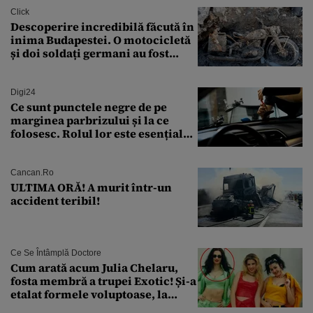
Click
Descoperire incredibilă făcută în
inima Budapestei. O motocicletă
și doi soldați germani au fost
găsiți în Dunăre
Digi24
Ce sunt punctele negre de pe
marginea parbrizului și la ce
folosesc. Rolul lor este esențial
pentru siguranța mașinii
Cancan.ro
ULTIMA ORĂ! A murit într-un
accident teribil!
Ce Se Întâmplă Doctore
Cum arată acum Julia Chelaru,
fosta membră a trupei Exotic! Și-a
etalat formele voluptoase, la
aproape 50 de ani