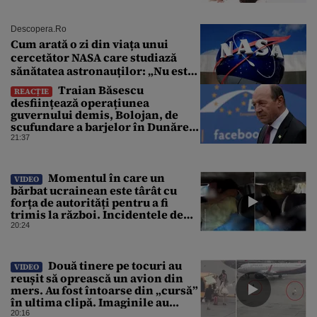
Descopera.ro
Cum arată o zi din viața unui
cercetător NASA care studiază
sănătatea astronauților: „Nu este
o știință complicată”
Traian Băsescu
REACȚIE
desființează operațiunea
guvernului demis, Bolojan, de
scufundare a barjelor în Dunăre:
„Este o improvizație”
21:37
Momentul în care un
VIDEO
bărbat ucrainean este târât cu
forța de autorități pentru a fi
trimis la război. Incidentele de
acest fel sunt tot mai dese
20:24
Două tinere pe tocuri au
VIDEO
reușit să oprească un avion din
mers. Au fost întoarse din „cursă”
în ultima clipă. Imaginile au
devenit virale
20:16