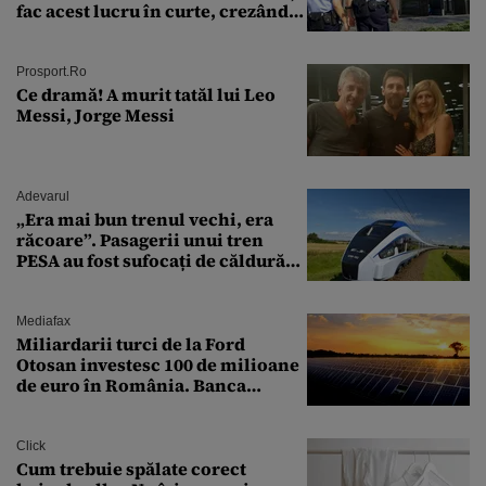
fac acest lucru în curte, crezând
că nu îi vede nimeni
Prosport.ro
Ce dramă! A murit tatăl lui Leo
Messi, Jorge Messi
Adevarul
„Era mai bun trenul vechi, era
răcoare”. Pasagerii unui tren
PESA au fost sufocați de căldură
pe ruta București-Constanța
Mediafax
Miliardarii turci de la Ford
Otosan investesc 100 de milioane
de euro în România. Banca
Transilvania le acordă o
finanțare uriașă
Click
Cum trebuie spălate corect