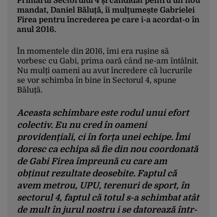
Primarul Sectorului 4 și candidat pentru un nou
credibil să spună că nu se pot face 2 pasaje
mandat, Daniel Băluță, îi mulțumește Gabrielei
în patru luni. De ce? Pentru că avem
Firea pentru încrederea pe care i-a acordat-o în
anul 2016.
exemple, se poate! Foarte ieftin, cu 6
milioane amândouă.
În momentele din 2016, îmi era rușine să
vorbesc cu Gabi, prima oară când ne-am întâlnit.
Nu mulți oameni au avut încredere că lucrurile
se vor schimba în bine în Sectorul 4, spune
Băluță.
Aceasta schimbare este rodul unui efort
colectiv. Eu nu cred în oameni
providențiali, ci în forța unei echipe. Îmi
doresc ca echipa să fie din nou coordonată
de Gabi Firea împreună cu care am
obținut rezultate deosebite. Faptul că
avem metrou, UPU, terenuri de sport, în
sectorul 4, faptul că totul s-a schimbat atât
de mult în jurul nostru i se datorează într-