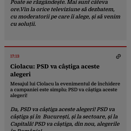
Poate se răzgândește. Mai sunt câteva
ore.Vin la orice televiziune să dezbatem,
cu moderatorii pe care îi alege, și să venim
cu soluții.
Firea îl provoacă pe Nicușor Dan să arate ce
Să vină să ne arate un pod, măcar, cât de
proiecte a reușit în sectorul 1.
mic, 20%, spune Firea, care își susține
echipa de candidați pentru primăriile de
17:13
sector.
Ciolacu: PSD va câștiga aceste
alegeri
Mesajul lui Ciolacu la evenimentul de închidere
a campaniei este simplu: PSD va câștiga aceste
alegeri!
Da, PSD va câștiga aceste alegeri! PSD va
câștiga și în București, și la sectoare, și la
Capitală! PSD va câștiga, din nou, alegerile