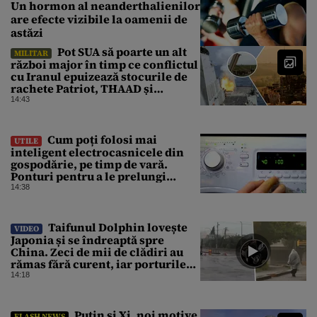
Un hormon al neanderthalienilor
are efecte vizibile la oamenii de
astăzi
Pot SUA să poarte un alt
MILITAR
război major în timp ce conflictul
cu Iranul epuizează stocurile de
rachete Patriot, THAAD și
Tomahawk?
14:43
Cum poți folosi mai
UTILE
inteligent electrocasnicele din
gospodărie, pe timp de vară.
Ponturi pentru a le prelungi
durata de viață
14:38
Taifunul Dolphin lovește
VIDEO
Japonia și se îndreaptă spre
China. Zeci de mii de clădiri au
rămas fără curent, iar porturile
au fost închise
14:18
Putin și Xi, noi motive
FLASH NEWS