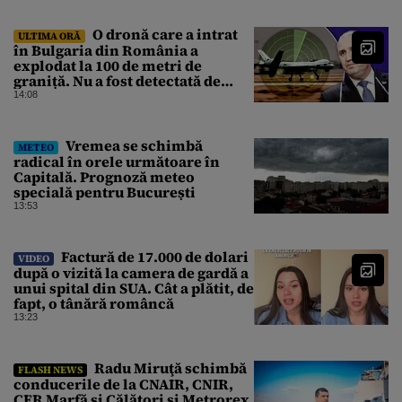
O dronă care a intrat
ULTIMA ORĂ
în Bulgaria din România a
explodat la 100 de metri de
graniță. Nu a fost detectată de
radare. Reacția MApN
14:08
Vremea se schimbă
METEO
radical în orele următoare în
Capitală. Prognoză meteo
specială pentru București
13:53
Factură de 17.000 de dolari
VIDEO
după o vizită la camera de gardă a
unui spital din SUA. Cât a plătit, de
fapt, o tânără româncă
13:23
Radu Miruţă schimbă
FLASH NEWS
conducerile de la CNAIR, CNIR,
CFR Marfă şi Călători şi Metrorex