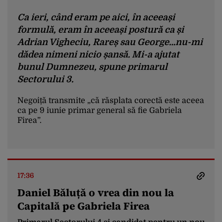
Ca ieri, când eram pe aici, în aceeași
formulă, eram în aceeași postură ca și
Adrian Vigheciu, Rareș sau George…nu-mi
dădea nimeni nicio șansă. Mi-a ajutat
bunul Dumnezeu, spune primarul
Sectorului 3.
Negoiță transmite „că răsplata corectă este aceea
ca pe 9 iunie primar general să fie Gabriela
Firea”.
E o competiție. Trebuie să fim conștienți
că trebuie să ne prezentăm în fața
oamenilor cu ce suntem și ce am făcut
17:36
împreună.
Daniel Băluță o vrea din nou la
Capitală pe Gabriela Firea
Cea mai mare realizare a acestor 4 ani este
că nimeni în București nu poate să vină