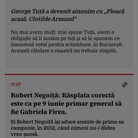
George Tuță a devenit sinonim cu „Pleacă
acasă, Clotilde Armand”
Nu mai avem mult, mai spune Tuță, avem o
obligație să îi sunăm pe toți și să le spunem ce
înseamnă votul pentru schimbare, în București.
Această răbdare a noastră nu trebuie risipită.
17:57
Robert Negoiță: Răsplata corectă
este ca pe 9 iunie primar general să
fie Gabriela Firea.
Și Robert Negoiță își aduce aminte de prima sa
campanie, în 2012, când nimeni nu-i dădea
vreo șansă.