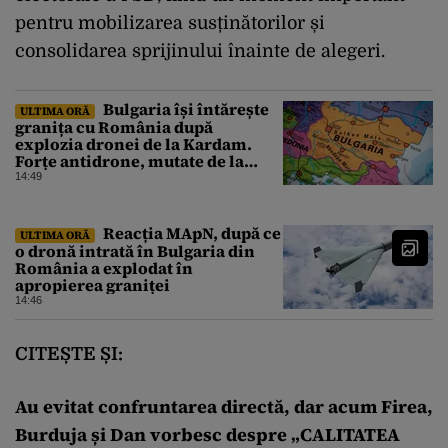
pentru mobilizarea susținătorilor și
consolidarea sprijinului înainte de alegeri.
Bulgaria își întărește
ULTIMA ORĂ
granița cu România după
explozia dronei de la Kardam.
Forțe antidrone, mutate de la
frontiera cu Turcia
14:49
Reacția MApN, după ce
ULTIMA ORĂ
o dronă intrată în Bulgaria din
România a explodat în
apropierea graniței
14:46
CITEȘTE ȘI:
Au evitat confruntarea directă, dar acum Firea,
Burduja și Dan vorbesc despre „CALITATEA