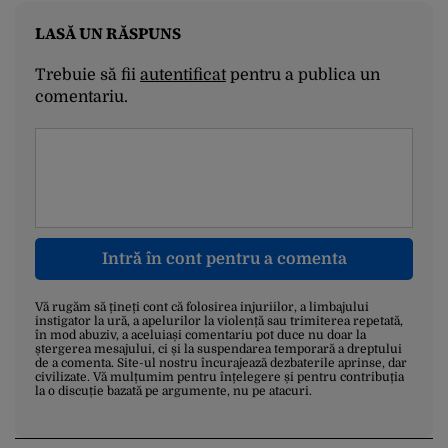
LASĂ UN RĂSPUNS
Trebuie să fii
autentificat
pentru a publica un
comentariu.
Intră în cont pentru a comenta
Vă rugăm să țineți cont că folosirea injuriilor, a limbajului
instigator la ură, a apelurilor la violență sau trimiterea repetată,
în mod abuziv, a aceluiași comentariu pot duce nu doar la
ștergerea mesajului, ci și la suspendarea temporară a dreptului
de a comenta. Site-ul nostru încurajează dezbaterile aprinse, dar
civilizate. Vă mulțumim pentru înțelegere și pentru contribuția
la o discuție bazată pe argumente, nu pe atacuri.