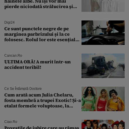
hainele albe. Nu își vor mai
pierde niciodată strălucirea și
culoarea intensă
Digi24
Ce sunt punctele negre de pe
marginea parbrizului și la ce
folosesc. Rolul lor este esențial
pentru siguranța mașinii
Cancan.ro
ULTIMA ORĂ! A murit într-un
accident teribil!
Ce Se Întâmplă Doctore
Cum arată acum Julia Chelaru,
fosta membră a trupei Exotic! Și-a
etalat formele voluptoase, la
aproape 50 de ani
Ciao.ro
Poveştile de iubire care au rămas