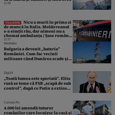
12:39
Nicu a murit în prima zi
TRAGEDIE
de muncă în Italia. Moldoveanul
s-a simțit rău, dar nimeni nu a
chemat ambulanța / Șase români,
anchetați
12:37
Mediafax
Bulgaria a devenit „bateria”
României. Cum fac vecinii
milioane când Dunărea scade și
Cernavodă produce puțin
Digi24
„Toată lumea este speriată”. Elita
rusă se teme că FSB „scapă de sub
control”, după ce Putin a extins
puterea serviciului
Cancan.ro
4.000 lei amendă tuturor
românilor care locuiesc la casă și