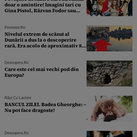
doar o amintire! Imagini tari cu
Gina Pistol, Răzvan Fodor sau
Andra Măruţă şi foştii parteneri
Promotor.ro
Nivelul extrem de scăzut al
Dunării a dus la o descoperire
rară. Era acolo de aproximativ 80
de ani
Descopera.ro
Care este cel mai vechi pod din
Europa?
Râzi Cu Lacrimi
BANCUL ZILEI. Badea Gheorghe: –
Nu pot face dragoste!
Descopera.ro