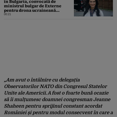
în Bulgaria, convocată de
ministrul bulgar de Externe
pentru drona ucraineană
prăbușită în apropierea
00:21
infrastructurii critice
„Am avut o întâlnire cu delegația
Observatorilor NATO din Congresul Statelor
Unite ale Americii. A fost o foarte bună ocazie
să îi mulțumesc doamnei congresman Jeanne
Shaheen pentru sprijinul constant acordat
României și pentru modul consecvent în care a