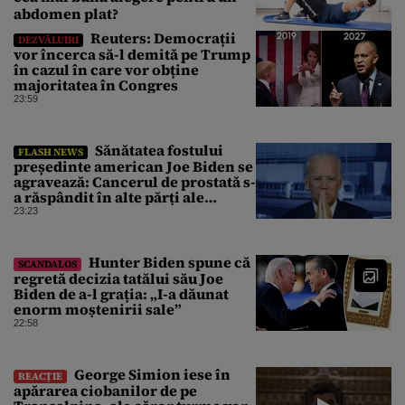
abdomen plat?
Reuters: Democrații
DEZVĂLUIRI
vor încerca să-l demită pe Trump
în cazul în care vor obține
majoritatea în Congres
23:59
Sănătatea fostului
FLASH NEWS
președinte american Joe Biden se
agravează: Cancerul de prostată s-
a răspândit în alte părți ale
corpului
23:23
Hunter Biden spune că
SCANDALOS
regretă decizia tatălui său Joe
Biden de a-l grația: „I-a dăunat
enorm moștenirii sale”
22:58
George Simion iese în
REACȚIE
apărarea ciobanilor de pe