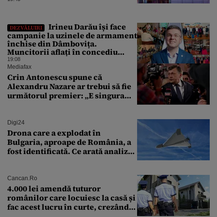
Irineu Darău își face
DEZVĂLUIRI
campanie la uzinele de armament
închise din Dâmbovița.
Muncitorii aflați în concediu
forțat din cauza lipsei comenzilor
19:08
au fost chemați de acasă pentru a
Mediafax
da mâna cu Ministrul Economiei
Crin Antonescu spune că
Alexandru Nazare ar trebui să fie
următorul premier: „E singura
soluție”
Digi24
Drona care a explodat în
Bulgaria, aproape de România, a
fost identificată. Ce arată analiza
preliminară a epavei
Cancan.ro
4.000 lei amendă tuturor
românilor care locuiesc la casă și
fac acest lucru în curte, crezând
că nu îi vede nimeni