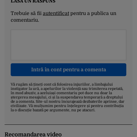
LASĂ UN RĂSPUNS
Trebuie să fii
autentificat
pentru a publica un
comentariu.
Intră în cont pentru a comenta
Vă rugăm să țineți cont că folosirea injuriilor, a limbajului
instigator la ură, a apelurilor la violență sau trimiterea repetată,
în mod abuziv, a aceluiași comentariu pot duce nu doar la
ștergerea mesajului, ci și la suspendarea temporară a dreptului
de a comenta. Site-ul nostru încurajează dezbaterile aprinse, dar
civilizate. Vă mulțumim pentru înțelegere și pentru contribuția
la o discuție bazată pe argumente, nu pe atacuri.
Recomandarea video