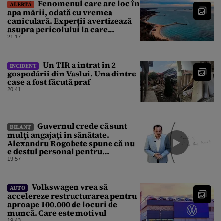
Fenomenul care are loc în
ALERTĂ
apa mării, odată cu vremea
caniculară. Experții avertizează
asupra pericolului la care
oamenii pot fi expuși
21:17
Un TIR a intrat în 2
INCIDENT
gospodării din Vaslui. Una dintre
case a fost făcută praf
20:41
Guvernul crede că sunt
BILANȚ
mulţi angajaţi în sănătate.
Alexandru Rogobete spune că nu
e destul personal pentru
combaterea infecţiilor
19:57
nosocomiale
Volkswagen vrea să
AUTO
accelereze restructurarea pentru
aproape 100.000 de locuri de
muncă. Care este motivul
19:43