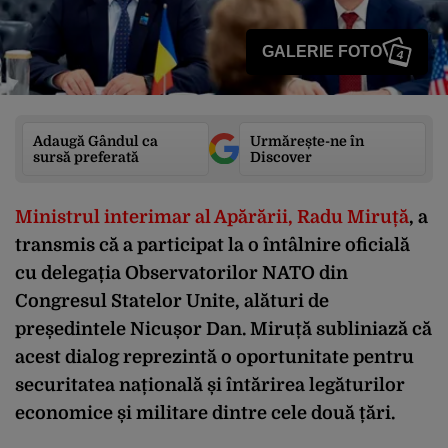
GALERIE FOTO
4
Adaugă Gândul ca
Urmărește-ne în
sursă preferată
Discover
Ministrul interimar al Apărării, Radu Miruță
, a
transmis că a participat la o întâlnire oficială
cu delegația Observatorilor NATO din
Congresul Statelor Unite, alături de
președintele Nicușor Dan. Miruță subliniază că
acest dialog reprezintă o oportunitate pentru
securitatea națională și întărirea legăturilor
economice și militare dintre cele două țări.