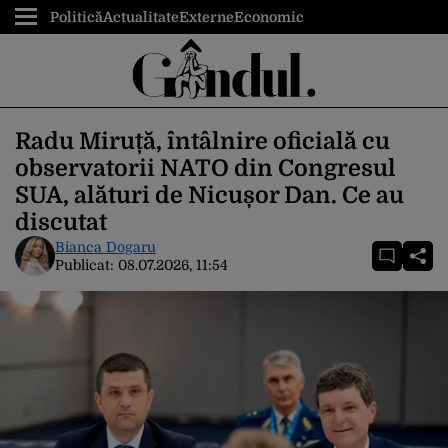
Politică
Actualitate
Externe
Economic
Radu Miruță, întâlnire oficială cu
observatorii NATO din Congresul
SUA, alături de Nicușor Dan. Ce au
discutat
Bianca Dogaru
Publicat:
08.07.2026, 11:54