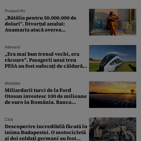
Prosport.ro
„Bătălia pentru 50.000.000 de
dolari”. Divorțul anului:
Anamaria atacă averea
milionarului
Adevarul
„Era mai bun trenul vechi, era
răcoare”. Pasagerii unui tren
PESA au fost sufocați de căldură
pe ruta București-Constanța
Mediafax
Miliardarii turci de la Ford
Otosan investesc 100 de milioane
de euro în România. Banca
Transilvania le acordă o
finanțare uriașă
Click
Descoperire incredibilă făcută în
inima Budapestei. O motocicletă
și doi soldați germani au fost