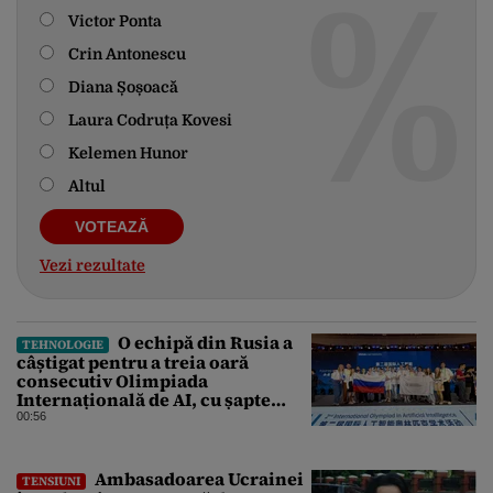
Victor Ponta
Crin Antonescu
Diana Șoșoacă
Laura Codruța Kovesi
Kelemen Hunor
Altul
Vezi rezultate
O echipă din Rusia a
TEHNOLOGIE
câștigat pentru a treia oară
consecutiv Olimpiada
Internațională de AI, cu șapte
medalii din aur și una de bronz
00:56
Ambasadoarea Ucrainei
TENSIUNI