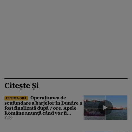
Citește Și
Operațiunea de
ULTIMA ORĂ
scufundare a barjelor în Dunăre a
fost finalizată după 7 ore. Apele
Române anunță când vor fi
simțite efectele
21:56