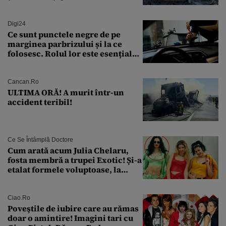
găsiți în Dunăre
Digi24
Ce sunt punctele negre de pe
marginea parbrizului și la ce
folosesc. Rolul lor este esențial
pentru siguranța mașinii
Cancan.ro
ULTIMA ORĂ! A murit într-un
accident teribil!
Ce Se Întâmplă Doctore
Cum arată acum Julia Chelaru,
fosta membră a trupei Exotic! Și-a
etalat formele voluptoase, la
aproape 50 de ani
Ciao.ro
Poveştile de iubire care au rămas
doar o amintire! Imagini tari cu