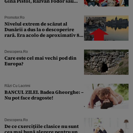
Gina Pistol, Răzvan Fodor sau
Andra Măruţă şi foştii parteneri
Promotor.ro
Nivelul extrem de scăzut al
Dunării a dus la o descoperire
rară. Era acolo de aproximativ 80
de ani
Descopera.ro
Care este cel mai vechi pod din
Europa?
Râzi Cu Lacrimi
BANCUL ZILEI. Badea Gheorghe: –
Nu pot face dragoste!
Descopera.ro
De ce cxercițiile clasice nu sunt
cea mai bună alegere pentru un