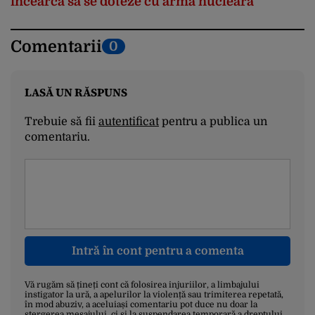
încearcă să se doteze cu arma nucleară
Comentarii
0
LASĂ UN RĂSPUNS
Trebuie să fii
autentificat
pentru a publica un
comentariu.
Intră în cont pentru a comenta
Vă rugăm să țineți cont că folosirea injuriilor, a limbajului
instigator la ură, a apelurilor la violență sau trimiterea repetată,
în mod abuziv, a aceluiași comentariu pot duce nu doar la
ștergerea mesajului, ci și la suspendarea temporară a dreptului