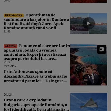
Bolojan de economisire a
05:00
energiei nu s-a auzit la Cluj, în
orașul condus de colegul de
partid, Emil Boc
Operațiunea de
ULTIMA ORĂ
scufundare a barjelor în Dunăre a
fost finalizată după 7 ore. Apele
Române anunță când vor fi
simțite efectele
21:56
Fenomenul care are loc în
ALERTĂ
apa mării, odată cu vremea
caniculară. Experții avertizează
asupra pericolului la care
oamenii pot fi expuși
21:17
Mediafax
Crin Antonescu spune că
Alexandru Nazare ar trebui să fie
următorul premier: „E singura
soluție”
Digi24
Drona care a explodat în
Bulgaria, aproape de România, a
fost identificată. Ce arată analiza