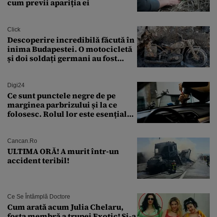
cum previi apariția ei
Click
Descoperire incredibilă făcută în
inima Budapestei. O motocicletă
și doi soldați germani au fost
găsiți în Dunăre
Digi24
Ce sunt punctele negre de pe
marginea parbrizului și la ce
folosesc. Rolul lor este esențial
pentru siguranța mașinii
Cancan.ro
ULTIMA ORĂ! A murit într-un
accident teribil!
Ce Se Întâmplă Doctore
Cum arată acum Julia Chelaru,
fosta membră a trupei Exotic! Și-a