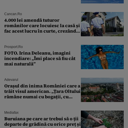
preliminară a epavei
Cancan.ro
4.000 lei amendă tuturor
românilor care locuiesc la casă și
fac acest lucru în curte, crezând
că nu îi vede nimeni
Prosport.ro
FOTO. Irina Deleanu, imagini
incendiare: „Îmi place să fiu cât
mai naturală”
Adevarul
Orașul din inima României care a
trăit visul american. „Țara Oltului
rămâne numai cu bogații, cu
babele, cu moșnegii și cu
sărăntocii”
Mediafax
Buruiana pe care ar trebui să o ții
departe de grădină cu orice preț și