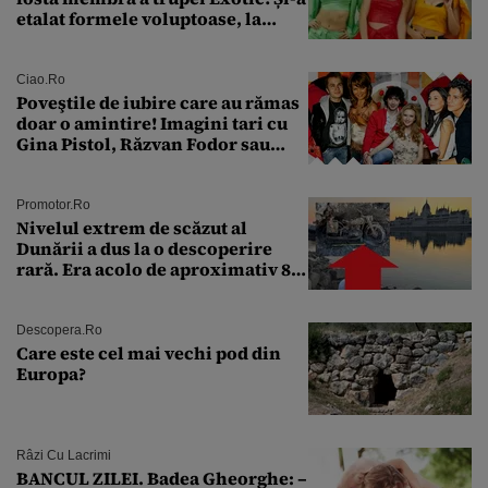
etalat formele voluptoase, la
aproape 50 de ani
Ciao.ro
Poveştile de iubire care au rămas
doar o amintire! Imagini tari cu
Gina Pistol, Răzvan Fodor sau
Andra Măruţă şi foştii parteneri
Promotor.ro
Nivelul extrem de scăzut al
Dunării a dus la o descoperire
rară. Era acolo de aproximativ 80
de ani
Descopera.ro
Care este cel mai vechi pod din
Europa?
Râzi Cu Lacrimi
BANCUL ZILEI. Badea Gheorghe: –