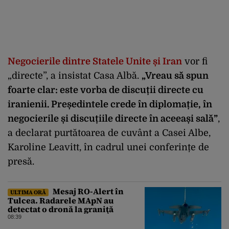
Negocierile dintre Statele Unite și Iran
vor fi
„directe”, a insistat Casa Albă.
„Vreau să spun
foarte clar: este vorba de discuții directe cu
iranienii. Președintele crede în diplomație, în
negocierile și discuțiile directe în aceeași sală”
,
a declarat purtătoarea de cuvânt a Casei Albe,
Karoline Leavitt, în cadrul unei conferințe de
presă.
Mesaj RO-Alert în
ULTIMA ORĂ
Tulcea. Radarele MApN au
detectat o dronă la graniţă
08:39