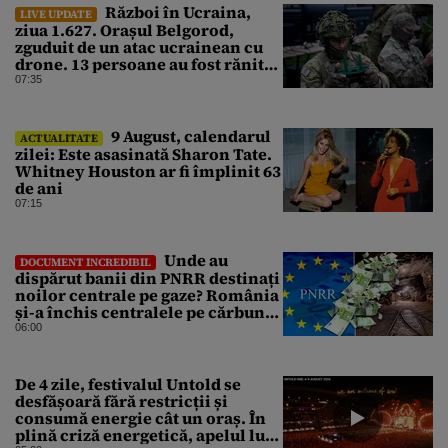
Război în Ucraina,
LIVE UPDATE
ziua 1.627. Orașul Belgorod,
zguduit de un atac ucrainean cu
drone. 13 persoane au fost rănite
și mai multe clădiri, incendiate
07:35
9 August, calendarul
ACTUALITATE
zilei: Este asasinată Sharon Tate.
Whitney Houston ar fi împlinit 63
de ani
07:15
Unde au
DOCUMENT INCREDIBIL
dispărut banii din PNRR destinați
noilor centrale pe gaze? România
și-a închis centralele pe cărbune
în ritm galopant, dar nu a pus
06:00
nimic în loc. 20 milioane de euro
s-au dus pe apa sâmbetei
De 4 zile, festivalul Untold se
desfășoară fără restricții și
consumă energie cât un oraș. În
plină criză energetică, apelul lui