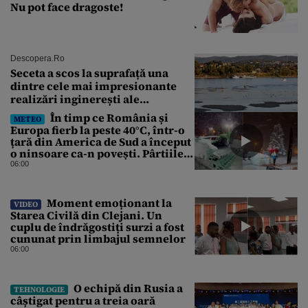
Nu pot face dragoste!
Descopera.ro
Seceta a scos la suprafață una
dintre cele mai impresionante
realizări inginerești ale
Imperiului Roman
În timp ce România și
METEO
Europa fierb la peste 40°C, într-o
țară din America de Sud a început
o ninsoare ca-n povești. Pârtiile
s-au umplut de schiori
06:00
Moment emoționant la
VIDEO
Starea Civilă din Clejani. Un
cuplu de îndrăgostiți surzi a fost
cununat prin limbajul semnelor
06:00
O echipă din Rusia a
TEHNOLOGIE
câștigat pentru a treia oară