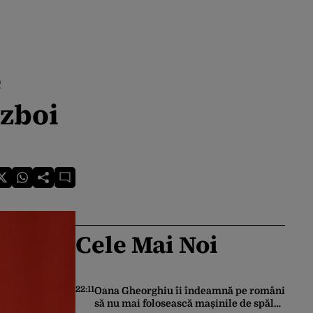
e
ăzboi
Cele Mai Noi
22:11
Oana Gheorghiu îi îndeamnă pe români
să nu mai folosească mașinile de spălat