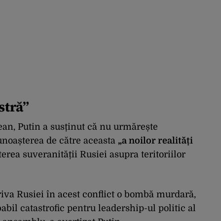
stră”
ean, Putin a susținut că nu urmărește
cunoașterea de către aceasta
„a noilor realități
terea suveranității Rusiei asupra teritoriilor
riva Rusiei în acest conflict o bombă murdară,
abil catastrofic pentru leadership-ul politic al