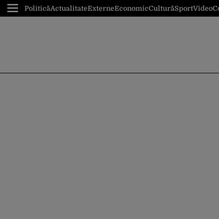
Politică
Actualitate
Externe
Economic
Cultură
Sport
Video
C