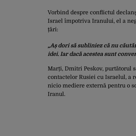
Vorbind despre conflictul decla
Israel împotriva Iranului, el a ne
țări:
„Aș dori să subliniez că nu căut
idei. Iar dacă acestea sunt conve
Marți, Dmitri Peskov, purtătorul 
contactelor Rusiei cu Israelul, a 
nicio mediere externă pentru o so
Iranul.