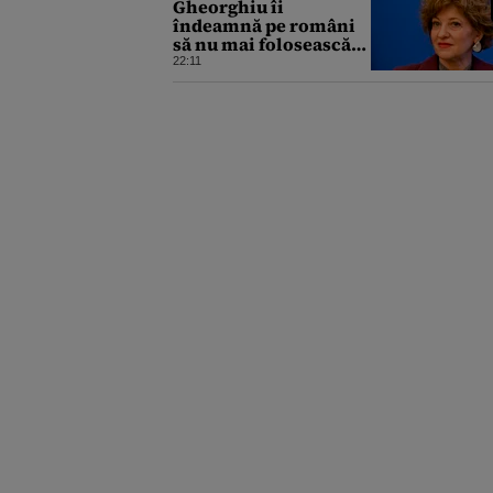
Gheorghiu îi
îndeamnă pe români
să nu mai folosească
mașinile de spălat și
22:11
uscătoarele pentru
reducerea consumului
de energie