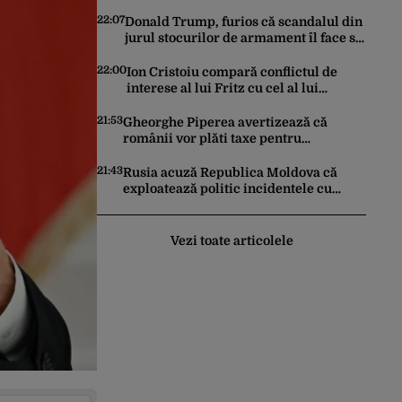
și uscătoarele pentru reducerea
consumului de energie
22:07
Donald Trump, furios că scandalul din
jurul stocurilor de armament îl face să
pară vulnerabil în negocierile de pace
cu Iranul
22:00
Ion Cristoiu compară conflictul de
interese al lui Fritz cu cel al lui
Iohannis: „Ghinionul lui Fritz este că
două instanțe l-au declarat
21:53
Gheorghe Piperea avertizează că
incompatibil”
românii vor plăti taxe pentru
centralele pe gaz și sobe sub formă de
certificate de CO2
21:43
Rusia acuză Republica Moldova că
exploatează politic incidentele cu
drone. Declarațiile Maiei Sandu,
criticate de Moscova
Vezi toate articolele