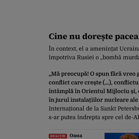
Cine nu dorește pacea
În context, el a amenințat Ucrain
împotriva Rusiei o „bombă murda
„Mă preocupă! O spun fără vreo g
conflict care crește (…), conflict
întâmplă în Orientul Mijlociu și,
în jurul instalațiilor nucleare ale
Internațional de la Sankt Petersb
s-ar putea îndrepta spre cel de-A
Oana
REACȚIE