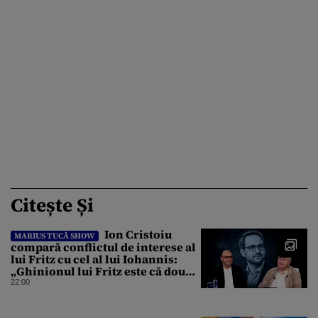
Citește Și
Ion Cristoiu
MARIUS TUCĂ SHOW
compară conflictul de interese al
lui Fritz cu cel al lui Iohannis:
„Ghinionul lui Fritz este că două
instanțe l-au declarat
22:00
incompatibil”