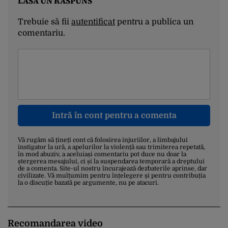
LASĂ UN RĂSPUNS
Trebuie să fii
autentificat
pentru a publica un
comentariu.
Intră în cont pentru a comenta
Vă rugăm să țineți cont că folosirea injuriilor, a limbajului
instigator la ură, a apelurilor la violență sau trimiterea repetată,
în mod abuziv, a aceluiași comentariu pot duce nu doar la
ștergerea mesajului, ci și la suspendarea temporară a dreptului
de a comenta. Site-ul nostru încurajează dezbaterile aprinse, dar
civilizate. Vă mulțumim pentru înțelegere și pentru contribuția
la o discuție bazată pe argumente, nu pe atacuri.
Recomandarea video