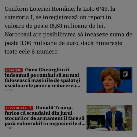
Conform
Loteriei
Române
, la
Loto
6/49, la
categoria
I, se
înregistreaz
ă
un report
în
valoare
de
peste
15,53
milioane
de lei.
Norocosul
are
posibilitatea
s
ă
încaseze
suma
de
peste
3,06
milioane
de euro,
dac
ă
nimere
ș
te
toate
cele
6
numere
.
Oana Gheorghiu îi
REACȚIE
îndeamnă pe români să nu mai
folosească mașinile de spălat și
uscătoarele pentru reducerea
consumului de energie
22:11
Donald Trump,
CONTROVERSĂ
furios că scandalul din jurul
stocurilor de armament îl face să
pară vulnerabil în negocierile de
pace cu Iranul
22:07