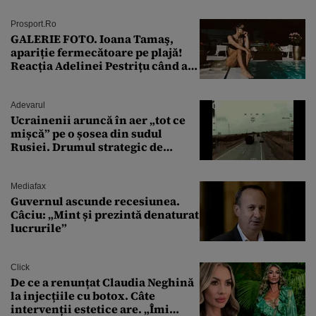
Prosport.ro
GALERIE FOTO. Ioana Tamaş,
apariție fermecătoare pe plajă!
Reacția Adelinei Pestrițu când a
văzut-o
Adevarul
Ucrainenii aruncă în aer „tot ce
mișcă” pe o șosea din sudul
Rusiei. Drumul strategic de
aprovizionare către Crimeea este
controlat complet
Mediafax
Guvernul ascunde recesiunea.
Câciu: „Mint și prezintă denaturat
lucrurile”
Click
De ce a renunțat Claudia Neghină
la injecțiile cu botox. Câte
intervenții estetice are. „Îmi