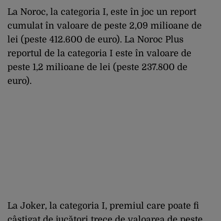
La
Noroc
, la
categoria
I,
este
în
joc
un report
cumulat
în
valoare
de
peste
2,09
milioane
de
lei (
peste
412.600 de euro). La
Noroc
Plus
reportul
de la
categoria
I
este
în
valoare
de
peste
1,2
milioane
de lei (
peste
237.800 de
euro).
La Joker, la
categoria
I,
premiul
care
poate
fi
câ
știgat
de
jucători
trece
de
valoarea
de
peste