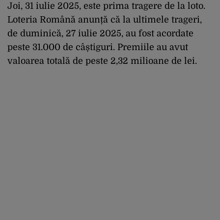
Joi, 31
iulie
2025,
este
prima
tragere
de la
loto
.
Loteria
Român
ă
anun
ță
că
la
ultimele
trageri
,
de
duminică
, 27
iulie
2025, au
fost
acordate
peste
31.000 de
c
â
știguri
.
Premiile
au
avut
valoarea
totală
de
peste
2,32
milioane
de lei.