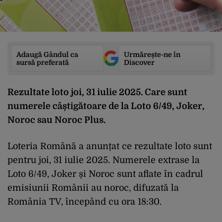
Adaugă Gândul ca
Urmărește-ne în
sursă preferată
Discover
Rezultate
loto
joi
, 31
iulie
2025. Care sunt
numerele
câ
ș
tig
ă
toare
de la
Loto
6/49, Joker,
Noroc
sau
Noroc
Plus.
Loteria
Român
ă
a
anun
ț
at
ce
rezultate
loto
sunt
pentru
joi
, 31
iulie
2025.
Numerele
extrase
la
Loto
6/49, Joker
și
Noroc
sunt
aflate
în
cadrul
emisiunii
Românii
au
noroc
,
difuzat
ă
la
Rom
ânia
TV,
începând
cu
ora
18:30.