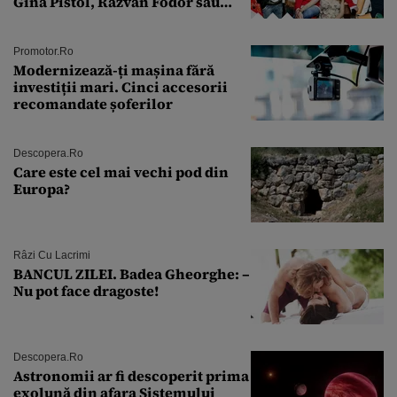
Gina Pistol, Răzvan Fodor sau
Andra Măruţă şi foştii parteneri
Promotor.ro
Modernizează-ți mașina fără
investiții mari. Cinci accesorii
recomandate șoferilor
Descopera.ro
Care este cel mai vechi pod din
Europa?
Râzi Cu Lacrimi
BANCUL ZILEI. Badea Gheorghe: –
Nu pot face dragoste!
Descopera.ro
Astronomii ar fi descoperit prima
exolună din afara Sistemului