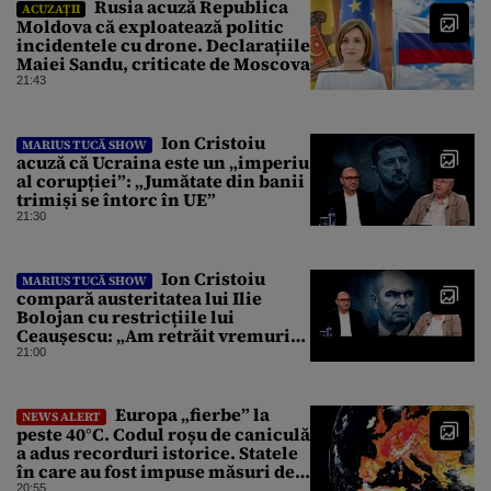
Rusia acuză Republica
ACUZAȚII
Moldova că exploatează politic
incidentele cu drone. Declarațiile
Maiei Sandu, criticate de Moscova
21:43
Ion Cristoiu
MARIUS TUCĂ SHOW
acuză că Ucraina este un „imperiu
al corupției”: „Jumătate din banii
trimiși se întorc în UE”
21:30
Ion Cristoiu
MARIUS TUCĂ SHOW
compară austeritatea lui Ilie
Bolojan cu restricțiile lui
Ceaușescu: „Am retrăit vremurile
tinereții”
21:00
Europa „fierbe” la
NEWS ALERT
peste 40°C. Codul roșu de caniculă
a adus recorduri istorice. Statele
în care au fost impuse măsuri de
urgență
20:55