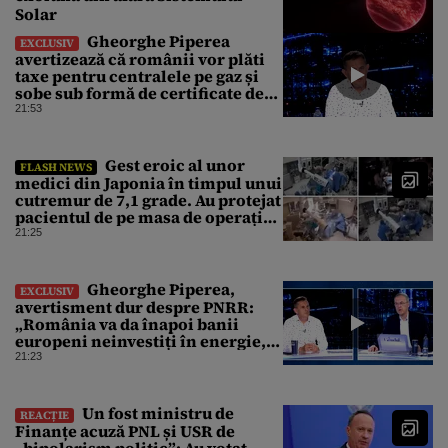
Solar
Gheorghe Piperea
EXCLUSIV
avertizează că românii vor plăti
taxe pentru centralele pe gaz și
sobe sub formă de certificate de
CO2
21:53
Gest eroic al unor
FLASH NEWS
medici din Japonia în timpul unui
cutremur de 7,1 grade. Au protejat
pacientul de pe masa de operație
cu propriile corpuri
21:25
Gheorghe Piperea,
EXCLUSIV
avertisment dur despre PNRR:
„România va da înapoi banii
europeni neinvestiți în energie,
chiar dacă a închis centralele pe
21:23
cărbune”
Un fost ministru de
REACȚIE
Finanțe acuză PNL și USR de
„bipolarism politic”: Au votat