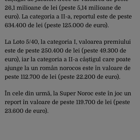
26,1
milioane
de lei (
peste
5,14
milioane
de
euro).
La
categoria
a II-a,
reportul
este
de
peste
634.400 de lei (
peste
125.000 de euro).
L
a
Loto
5/40, la
categoria
I,
valoarea
premiului
este
de
peste
250.400 de lei (
peste
49.300 de
euro)
,
iar
la
categoria
a II-a
câ
știgul
care
poate
ajunge
la un
rom
ân
norocos
este
în
valoare
de
peste
112.700 de lei (
peste
22.200 de euro).
În
cele
din
urm
ă
, la Super
Noroc
este
în
joc
un
report
în
valoare
de
peste
119.700 de lei (
peste
23.600 de euro).