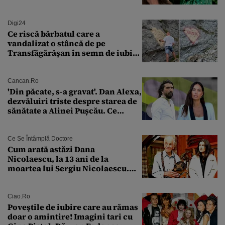
îngheață fața”
Digi24
Ce riscă bărbatul care a
vandalizat o stâncă de pe
Transfăgărășan în semn de iubire
față de „Anna”
Cancan.ro
'Din păcate, s-a gravat'. Dan Alexa,
dezvăluiri triste despre starea de
sănătate a Alinei Pușcău. Ce
discuție au avut cu două zile în
urmă
Ce Se Întâmplă Doctore
Cum arată astăzi Dana
Nicolaescu, la 13 ani de la
moartea lui Sergiu Nicolaescu.
Transformarea care i-a surprins
pe toți
Ciao.ro
Poveştile de iubire care au rămas
doar o amintire! Imagini tari cu