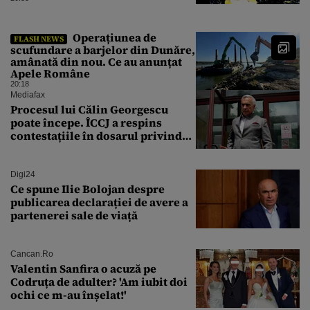
Operațiunea de
FLASH NEWS
scufundare a barjelor din Dunăre,
amânată din nou. Ce au anunțat
Apele Române
20:18
Mediafax
Procesul lui Călin Georgescu
poate începe. ÎCCJ a respins
contestațiile în dosarul privind
lovitura de stat
Digi24
Ce spune Ilie Bolojan despre
publicarea declarației de avere a
partenerei sale de viață
Cancan.ro
Valentin Sanfira o acuză pe
Codruța de adulter? 'Am iubit doi
ochi ce m-au înșelat!'