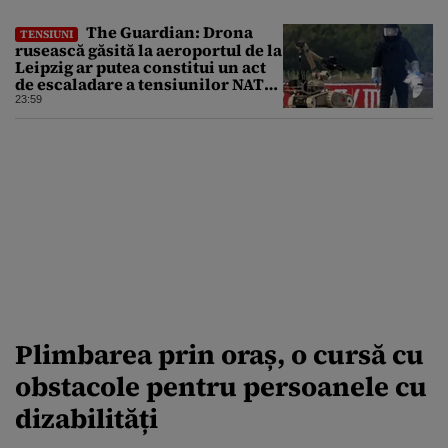
The Guardian: Drona
TENSIUNI
rusească găsită la aeroportul de la
Leipzig ar putea constitui un act
de escaladare a tensiunilor NATO-
Rusia
23:59
Plimbarea prin oraș, o cursă cu
obstacole pentru persoanele cu
dizabilități