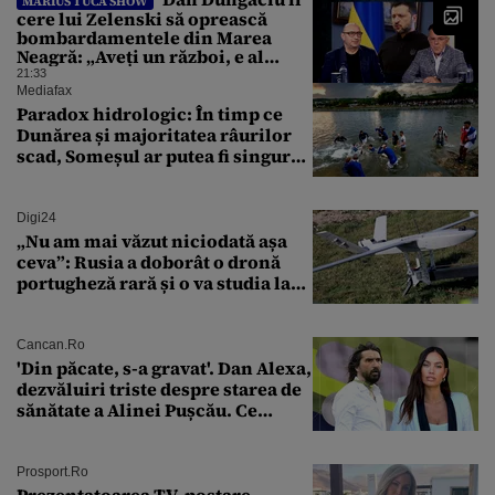
MARIUS TUCĂ SHOW
cere lui Zelenski să oprească
bombardamentele din Marea
Neagră: „Aveți un război, e al
vostru, dar lăsați restul să
21:33
circule”
Mediafax
Paradox hidrologic: În timp ce
Dunărea și majoritatea râurilor
scad, Someșul ar putea fi singurul
mare râu cu debite în creștere
Digi24
„Nu am mai văzut niciodată așa
ceva”: Rusia a doborât o dronă
portugheză rară și o va studia la
un institut de cercetare
Cancan.ro
'Din păcate, s-a gravat'. Dan Alexa,
dezvăluiri triste despre starea de
sănătate a Alinei Pușcău. Ce
discuție au avut cu două zile în
urmă
Prosport.ro
Prezentatoarea TV, postare