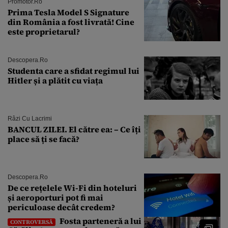
Promotor.ro
Prima Tesla Model S Signature
din România a fost livrată! Cine
este proprietarul?
Descopera.ro
Studenta care a sfidat regimul lui
Hitler și a plătit cu viața
Râzi Cu Lacrimi
BANCUL ZILEI. El către ea: – Ce îți
place să ți se facă?
Descopera.ro
De ce rețelele Wi-Fi din hoteluri
și aeroporturi pot fi mai
periculoase decât credem?
Fosta parteneră a lui
CONTROVERSĂ