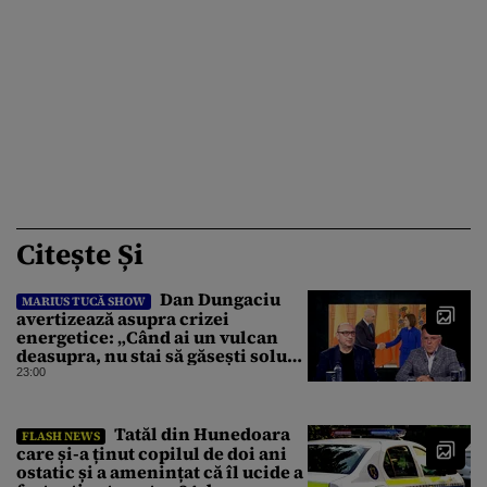
Citește Și
Dan Dungaciu
MARIUS TUCĂ SHOW
avertizează asupra crizei
energetice: „Când ai un vulcan
deasupra, nu stai să găsești soluții
cu leucoplast”
23:00
Tatăl din Hunedoara
FLASH NEWS
care și-a ținut copilul de doi ani
ostatic și a amenințat că îl ucide a