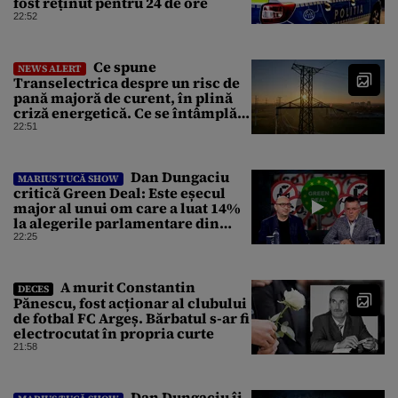
fost reținut pentru 24 de ore
22:52
Ce spune
NEWS ALERT
Transelectrica despre un risc de
pană majoră de curent, în plină
criză energetică. Ce se întâmplă
cu Sistemul Electroenergetic
22:51
Național
Dan Dungaciu
MARIUS TUCĂ SHOW
critică Green Deal: Este eșecul
major al unui om care a luat 14%
la alegerile parlamentare din
Olanda
22:25
A murit Constantin
DECES
Pănescu, fost acționar al clubului
de fotbal FC Argeș. Bărbatul s-ar fi
electrocutat în propria curte
21:58
Dan Dungaciu îi