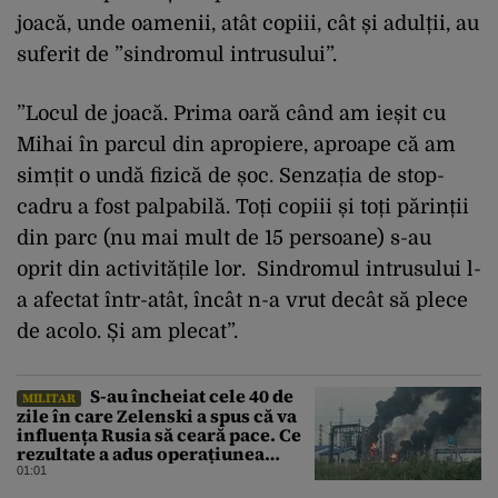
joacă, unde oamenii, atât copiii, cât și adulții, au
suferit de ”sindromul intrusului”.
”Locul de joacă. Prima oară când am ieșit cu
Mihai în parcul din apropiere, aproape că am
simțit o undă fizică de șoc. Senzația de stop-
cadru a fost palpabilă. Toți copiii și toți părinții
din parc (nu mai mult de 15 persoane) s-au
oprit din activitățile lor. Sindromul intrusului l-
a afectat într-atât, încât n-a vrut decât să plece
de acolo. Și am plecat”.
S-au încheiat cele 40 de
MILITAR
zile în care Zelenski a spus că va
influența Rusia să ceară pace. Ce
rezultate a adus operațiunea
Kievului
01:01