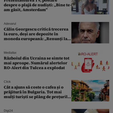
despre o plajă de nudiști: „Bine te-
am găsit, Amsterdam”
Adevarul
Călin Georgescu critică trecerea
la euro, deși are depozite în
moneda europeană: „Renunți la
leu, renunți la suveranitate”
Mediafax
Războiul din Ucraina se simte tot
mai aproape. Numărul alertelor
RO-Alert din Tulcea a explodat
Click
Cât a ajuns să coste o cafea și o
prăjitură în Bulgaria. Tot mai
mulți turiști se plâng de prețurile
ridicate
Digi24