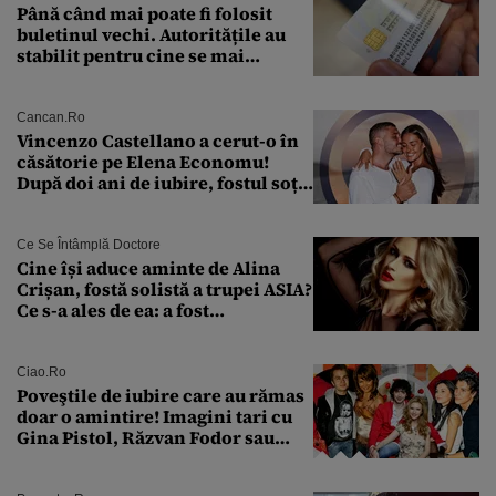
Până când mai poate fi folosit
buletinul vechi. Autoritățile au
stabilit pentru cine se mai
eliberează cartea de identitate
model 1997
Cancan.ro
Vincenzo Castellano a cerut-o în
căsătorie pe Elena Economu!
După doi ani de iubire, fostul soț
al Antoniei se pregătește de nuntă
Ce Se Întâmplă Doctore
Cine își aduce aminte de Alina
Crișan, fostă solistă a trupei ASIA?
Ce s-a ales de ea: a fost
condamnată la închisoare cu
suspendare. Ce acuzații i se aduc
Ciao.ro
Poveştile de iubire care au rămas
doar o amintire! Imagini tari cu
Gina Pistol, Răzvan Fodor sau
Andra Măruţă şi foştii parteneri