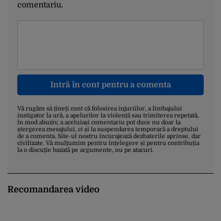
comentariu.
Intră în cont pentru a comenta
Vă rugăm să țineți cont că folosirea injuriilor, a limbajului
instigator la ură, a apelurilor la violență sau trimiterea repetată,
în mod abuziv, a aceluiași comentariu pot duce nu doar la
ștergerea mesajului, ci și la suspendarea temporară a dreptului
de a comenta. Site-ul nostru încurajează dezbaterile aprinse, dar
civilizate. Vă mulțumim pentru înțelegere și pentru contribuția
la o discuție bazată pe argumente, nu pe atacuri.
Recomandarea video