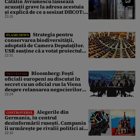
Cătălin Avramescu lansează
acuzații grave la adresa acestuia
și explică de ce a sesizat DIICOT:
„Făcea baie complet dezbrăcat cu
23:25
copiii”. Fostul consilier
prezidențial respinge acuzațiile
Strategia pentru
FLASH NEWS
conservarea biodiversităţii,
adoptată de Camera Deputaţilor.
USR susține că a votat proiectul
cu amendamentele PSD pentru a
22:31
nu bloca un jalon PNRR
Bloomberg: Foști
DEZVĂLUIRI
oficiali europeni au discutat în
secret cu un oficial rus la Viena
despre relansarea negocierilor
de pace dintre Ucraina și Rusia
22:24
Alegerile din
CONTROVERSĂ
Germania, în centrul
dezinformării rusești. Campania
îi urmărește pe rivalii politici ai
partidului de extremă dreapta
22:10
AfD