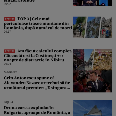
singura soluție”
09:22
TOP 3 | Cele mai
UTILE
periculoase trasee montane din
România, după numărul de morți
09:17
Am făcut calculul complet.
UTILE
Cât costă o zi la Costinești + o
noapte de distracție în Nibiru
09:04
Mediafax
Crin Antonescu spune că
Alexandru Nazare ar trebui să fie
următorul premier: „E singura
soluție”
Digi24
Drona care a explodat în
Bulgaria, aproape de România, a