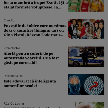
fosta membră a trupei Exotic! Și-a
etalat formele voluptoase, la
aproape 50 de ani
Ciao.ro
Poveştile de iubire care au rămas
doar o amintire! Imagini tari cu
Gina Pistol, Răzvan Fodor sau
Andra Măruţă şi foştii parteneri
Promotor.ro
Alertă pentru șoferii de pe
Autostrada Soarelui. Ce a fost
găsit pe carosabil
Descopera.ro
Este adevărat că inteligența
oamenilor scade?
Râzi Cu Lacrimi