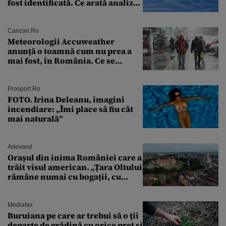
fost identificată. Ce arată analiza
preliminară a epavei
Cancan.ro
Meteorologii Accuweather
anunță o toamnă cum nu prea a
mai fost, în România. Ce se
întâmplă în septembrie,
octombrie și noiembrie 2026, în
București. Pe ce dată ninge
Prosport.ro
FOTO. Irina Deleanu, imagini
incendiare: „Îmi place să fiu cât
mai naturală”
Adevarul
Orașul din inima României care a
trăit visul american. „Țara Oltului
rămâne numai cu bogații, cu
babele, cu moșnegii și cu
sărăntocii”
Mediafax
Buruiana pe care ar trebui să o ții
departe de grădină cu orice preț și