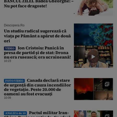
BANCUL ZILEI. Badea Gheorghe: –
Nu pot face dragoste!
Descopera.ro
Un studiu radical sugerează că
viața pe Pământ a apărut de două
ori
Ion Cristoiu: Panică în
VIDEO
presa de partid și de stat: Drona
nu era rusească; era ucraineană!
10:23
Canada declară stare
FOTO-VIDEO
de urgență din cauza incendiilor
de vegetație. Peste 20.000 de
oameni au fost evacuați
10:09
Pactul militar Iran-
ANALIZA de 10