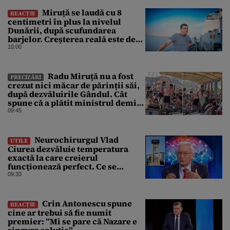
Miruță se laudă cu 8
REACȚIE
centimetri în plus la nivelul
Dunării, după scufundarea
barjelor. Creșterea realā este de
doar 4 centimetri
10:00
Radu Miruță nu a fost
PRECIZĂRI
crezut nici măcar de părinții săi,
după dezvăluirile Gândul. Cât
spune că a plătit ministrul demis
pentru vacanța la 5 stele în Turcia
09:45
Neurochirurgul Vlad
UTILE
Ciurea dezvăluie temperatura
exactă la care creierul
funcționează perfect. Ce se
întâmplă când afară sunt peste 35
09:33
grade Celsius
Crin Antonescu spune
REACȚIE
cine ar trebui să fie numit
premier: ”Mi se pare că Nazare e