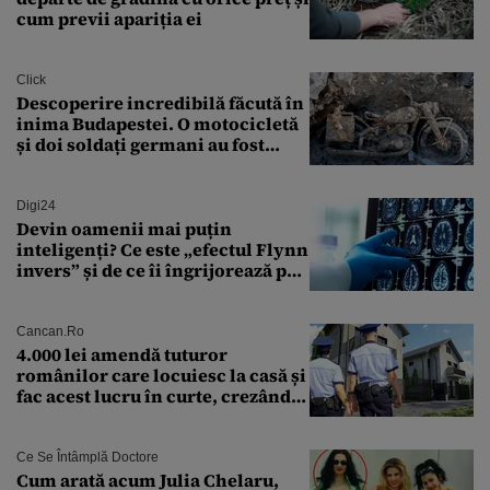
cum previi apariția ei
Click
Descoperire incredibilă făcută în
inima Budapestei. O motocicletă
și doi soldați germani au fost
găsiți în Dunăre
Digi24
Devin oamenii mai puțin
inteligenți? Ce este „efectul Flynn
invers” și de ce îi îngrijorează pe
cercetători
Cancan.ro
4.000 lei amendă tuturor
românilor care locuiesc la casă și
fac acest lucru în curte, crezând
că nu îi vede nimeni
Ce Se Întâmplă Doctore
Cum arată acum Julia Chelaru,