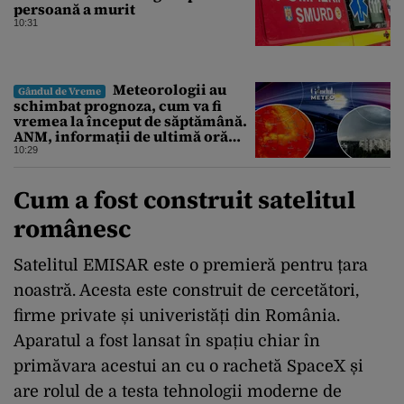
persoană a murit
10:31
Meteorologii au
Gândul de Vreme
schimbat prognoza, cum va fi
vremea la început de săptămână.
ANM, informații de ultimă oră
pentru Gândul
10:29
Cum a fost construit satelitul
românesc
Satelitul EMISAR este o premieră pentru țara
noastră. Acesta este construit de cercetători,
firme private și univeristăți din România.
Aparatul a fost lansat în spațiu chiar în
primăvara acestui an cu o rachetă SpaceX și
are rolul de a testa tehnologii moderne de