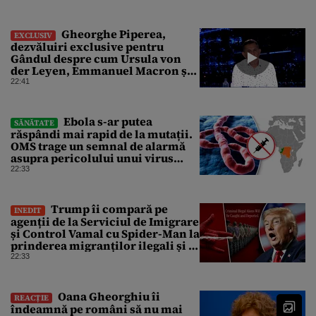
Gheorghe Piperea,
EXCLUSIV
dezvăluiri exclusive pentru
Gândul despre cum Ursula von
der Leyen, Emmanuel Macron și
Zelenski plănuiesc pe Signal să îl
22:41
pună „la respect” pe Trump
Ebola s-ar putea
SĂNĂTATE
răspândi mai rapid de la mutații.
OMS trage un semnal de alarmă
asupra pericolului unui virus
pentru care nu există vaccin
22:33
Trump îi compară pe
INEDIT
agenții de la Serviciul de Imigrare
și Control Vamal cu Spider-Man la
prinderea migranților ilegali și a
infractorilor
22:33
Oana Gheorghiu îi
REACȚIE
îndeamnă pe români să nu mai