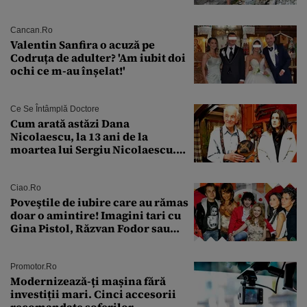
față de „Anna”
Cancan.ro
Valentin Sanfira o acuză pe
Codruța de adulter? 'Am iubit doi
ochi ce m-au înșelat!'
Ce Se Întâmplă Doctore
Cum arată astăzi Dana
Nicolaescu, la 13 ani de la
moartea lui Sergiu Nicolaescu.
Transformarea care i-a surprins
pe toți
Ciao.ro
Poveştile de iubire care au rămas
doar o amintire! Imagini tari cu
Gina Pistol, Răzvan Fodor sau
Andra Măruţă şi foştii parteneri
Promotor.ro
Modernizează-ți mașina fără
investiții mari. Cinci accesorii
recomandate șoferilor