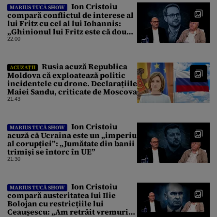
Ion Cristoiu
MARIUS TUCĂ SHOW
compară conflictul de interese al
lui Fritz cu cel al lui Iohannis:
„Ghinionul lui Fritz este că două
instanțe l-au declarat
22:00
incompatibil”
Rusia acuză Republica
ACUZAȚII
Moldova că exploatează politic
incidentele cu drone. Declarațiile
Maiei Sandu, criticate de Moscova
21:43
Ion Cristoiu
MARIUS TUCĂ SHOW
acuză că Ucraina este un „imperiu
al corupției”: „Jumătate din banii
trimiși se întorc în UE”
21:30
Ion Cristoiu
MARIUS TUCĂ SHOW
compară austeritatea lui Ilie
Bolojan cu restricțiile lui
Ceaușescu: „Am retrăit vremurile