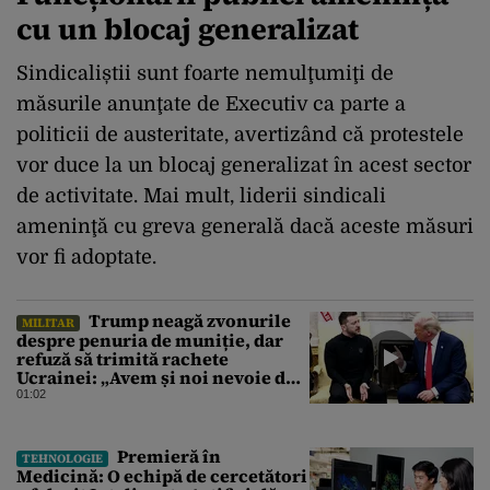
cu un blocaj generalizat
Sindicaliștii sunt foarte nemulţumiţi de
măsurile anunţate de Executiv ca parte a
politicii de austeritate, avertizând că protestele
vor duce la un blocaj generalizat în acest sector
de activitate. Mai mult, liderii sindicali
ameninţă cu greva generală dacă aceste măsuri
vor fi adoptate.
Trump neagă zvonurile
MILITAR
despre penuria de muniție, dar
refuză să trimită rachete
Ucrainei: „Avem și noi nevoie de
rachete”
01:02
Premieră în
TEHNOLOGIE
Medicină: O echipă de cercetători