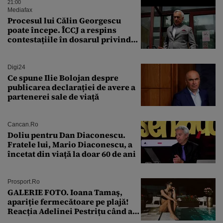
tinereții”
21:00
Mediafax
Procesul lui Călin Georgescu
poate începe. ÎCCJ a respins
contestațiile în dosarul privind
lovitura de stat
Digi24
Ce spune Ilie Bolojan despre
publicarea declarației de avere a
partenerei sale de viață
Cancan.ro
Doliu pentru Dan Diaconescu.
Fratele lui, Mario Diaconescu, a
încetat din viață la doar 60 de ani
Prosport.ro
GALERIE FOTO. Ioana Tamaş,
apariție fermecătoare pe plajă!
Reacția Adelinei Pestrițu când a
văzut-o