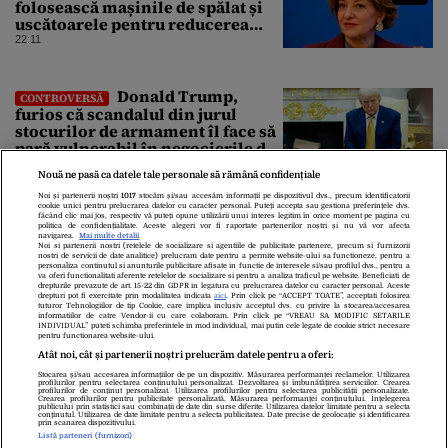
folosească mașinile de spălat și
uscătoarele pentru reducerea
consumului de energie
22:11
Donald Trump,
CONTROVERSĂ
furios că scandalul din jurul
stocurilor de armament îl face să
pară vulnerabil în negocierile de
pace cu Iranul
22:07
Nouă ne pasă ca datele tale personale să rămână confidențiale
Noi și partenerii noștri
1017
stocăm și/sau accesăm informații pe dispozitivul dvs., precum identificatorii
cookie unici pentru prelucrarea datelor cu caracter personal. Puteți accepta sau gestiona preferințele dvs.
făcând clic mai jos, respectiv vă puteți opune utilizării unui interes legitim în orice moment pe pagina cu
politica de confidențialitate. Aceste alegeri vor fi raportate partenerilor noștri și nu vă vor afecta
navigarea.
Mai multe detalii
Noi si partenerii nostri (retelele de socializare si agentiile de publicitate partenere, precum si furnizorii
nostri de servicii de date analitice) prelucram date pentru a permite website-ului sa functioneze, pentru a
personaliza continutul si anunturile publicitare afisate in functie de interesele si/sau profilul dvs., pentru a
va oferi functionalitati aferente retelelor de socializare si pentru a analiza traficul pe website. Beneficiati de
drepturile prevazute de art. 15-22 din GDPR in legatura cu prelucrarea datelor cu caracter personal. Aceste
drepturi pot fi exercitate prin modalitatea indicata
aici
. Prin click pe “ACCEPT TOATE”, acceptati folosirea
tuturor Tehnologiilor de tip Cookie, care implica inclusiv acceptul dvs. cu privire la stocarea/accesarea
informatiilor de catre Vendor-ii cu care colaboram. Prin click pe “VREAU SA MODIFIC SETARILE
INDIVIDUAL” puteti schimba preferintele in mod individual, mai putin cele legate de cookie strict necesare
Despre Noi
Contact
Echipa Editorială
pentru functionarea website-ului.
Politica De Cookies
Politica De Confidențialitate
Atât noi, cât și partenerii noștri prelucrăm datele pentru a oferi:
Termeni Și Condiții
Stocarea și/sau accesarea informațiilor de pe un dispozitiv. Măsurarea performanței reclamelor. Utilizarea
profilurilor pentru selectarea conținutului personalizat. Dezvoltarea și îmbunătățirea serviciilor. Crearea
profilurilor de conținut personalizat. Utilizarea profilurilor pentru selectarea publicității personalizate.
Crearea profilurilor pentru publicitate personalizată. Măsurarea performanței conținutului. Înțelegerea
publicului prin statistici sau combinații de date din surse diferite. Utilizarea datelor limitate pentru a selecta
conținutul. Utilizarea de date limitate pentru a selecta publicitatea. Date precise de geolocație și identificarea
copyright © 2026
prin scanarea dispozitivului.
Citarea se poate face în limita a 250 de semne. Nici o instituţie sau persoană
Listă parteneri (furnizori)
(site-uri, instituţii mass-media, firme de monitorizare) nu poate reproduce