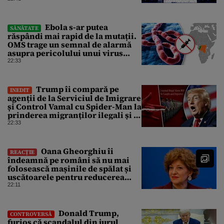
pună „la respect” pe Trump
Ebola s-ar putea
SĂNĂTATE
răspândi mai rapid de la mutații.
OMS trage un semnal de alarmă
asupra pericolului unui virus
pentru care nu există vaccin
22:33
Trump îi compară pe
INEDIT
agenții de la Serviciul de Imigrare
și Control Vamal cu Spider-Man la
prinderea migranților ilegali și a
infractorilor
22:33
Oana Gheorghiu îi
REACȚIE
îndeamnă pe români să nu mai
folosească mașinile de spălat și
uscătoarele pentru reducerea
consumului de energie
22:11
Donald Trump,
CONTROVERSĂ
furios că scandalul din jurul