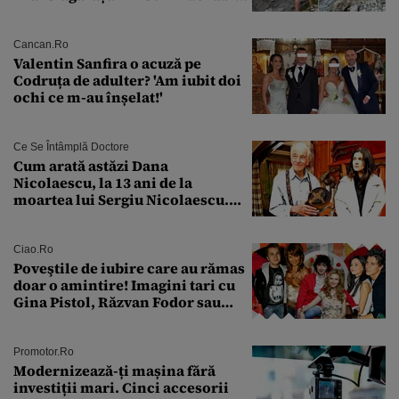
față de „Anna”
Cancan.ro
Valentin Sanfira o acuză pe
Codruța de adulter? 'Am iubit doi
ochi ce m-au înșelat!'
Ce Se Întâmplă Doctore
Cum arată astăzi Dana
Nicolaescu, la 13 ani de la
moartea lui Sergiu Nicolaescu.
Transformarea care i-a surprins
pe toți
Ciao.ro
Poveştile de iubire care au rămas
doar o amintire! Imagini tari cu
Gina Pistol, Răzvan Fodor sau
Andra Măruţă şi foştii parteneri
Promotor.ro
Modernizează-ți mașina fără
investiții mari. Cinci accesorii