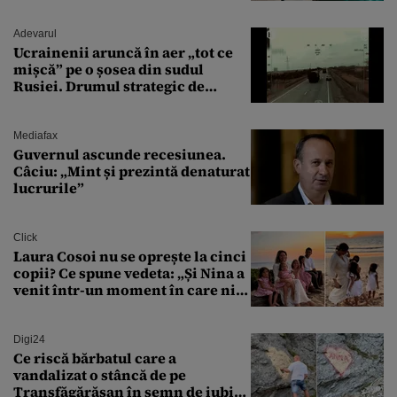
văzut-o
Adevarul
Ucrainenii aruncă în aer „tot ce
mișcă” pe o șosea din sudul
Rusiei. Drumul strategic de
aprovizionare către Crimeea este
controlat complet
Mediafax
Guvernul ascunde recesiunea.
Câciu: „Mint și prezintă denaturat
lucrurile”
Click
Laura Cosoi nu se oprește la cinci
copii? Ce spune vedeta: „Și Nina a
venit într-un moment în care nici
măcar nu mai discutam”
Digi24
Ce riscă bărbatul care a
vandalizat o stâncă de pe
Transfăgărășan în semn de iubire