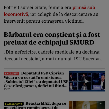
Potrivit sursei citate, femeia era
prinsă sub
locomotivă
, iar colegii de la descarcerare au
intervenit pentru extragerea victimei.
Bărbatul era conștient și a fost
preluat de echipajul SMURD
„Din nefericire, cadrele medicale au declarat
decesul acesteia”, a mai anunțat ISU Suceava.
Deputatul PSD Ciprian
EXCLUSIV
Văcaru s-a certat în emisiunea
„Subiectul Zilei” cu deputatul USR
Cezar Drăgoescu, deficitul fiind
motivul scandalului
23:23
Reacția MAE, după ce
FLASH NEWS
un cetăţean român acuzat de