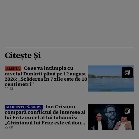
Citește Și
Ce se va întâmpla cu
ALERTĂ
nivelul Dunării până pe 12 august
2026: „Scăderea în 7 zile este de 10
centimetri”
22:43
Ion Cristoiu
MARIUS TUCĂ SHOW
compară conflictul de interese al
lui Fritz cu cel al lui Iohannis:
„Ghinionul lui Fritz este că două
instanțe l-au declarat
22:00
incompatibil”