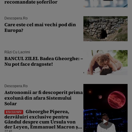
recomandate șoferilor
Descopera.ro
Care este cel mai vechi pod din
Europa?
Râzi Cu Lacrimi
BANCUL ZILEI. Badea Gheorghe: –
Nu pot face dragoste!
Descopera.ro
Astronomii ar fi descoperit prima
exolună din afara Sistemului
Solar
Gheorghe Piperea,
EXCLUSIV
dezvăluiri exclusive pentru
Gândul despre cum Ursula von
der Leyen, Emmanuel Macron și
Zelenski plănuiesc pe Signal să îl
22:41