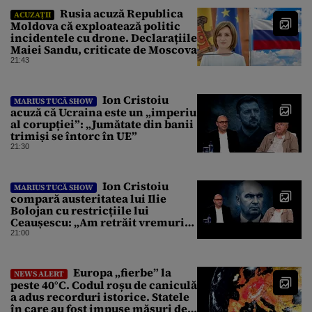
Rusia acuză Republica
ACUZAȚII
Moldova că exploatează politic
incidentele cu drone. Declarațiile
Maiei Sandu, criticate de Moscova
21:43
Ion Cristoiu
MARIUS TUCĂ SHOW
acuză că Ucraina este un „imperiu
al corupției”: „Jumătate din banii
trimiși se întorc în UE”
21:30
Ion Cristoiu
MARIUS TUCĂ SHOW
compară austeritatea lui Ilie
Bolojan cu restricțiile lui
Ceaușescu: „Am retrăit vremurile
tinereții”
21:00
Europa „fierbe” la
NEWS ALERT
peste 40°C. Codul roșu de caniculă
a adus recorduri istorice. Statele
în care au fost impuse măsuri de