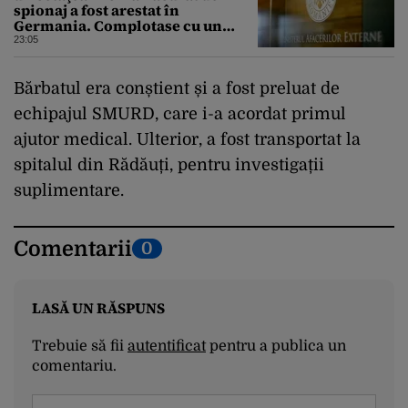
spionaj a fost arestat în
Germania. Complotase cu un
ucrainean ca să asasineze un
23:05
producător de drone
Bărbatul era conștient și a fost preluat de
echipajul SMURD, care i-a acordat primul
ajutor medical. Ulterior, a fost transportat la
spitalul din Rădăuți, pentru investigații
suplimentare.
Comentarii
0
LASĂ UN RĂSPUNS
Trebuie să fii
autentificat
pentru a publica un
comentariu.