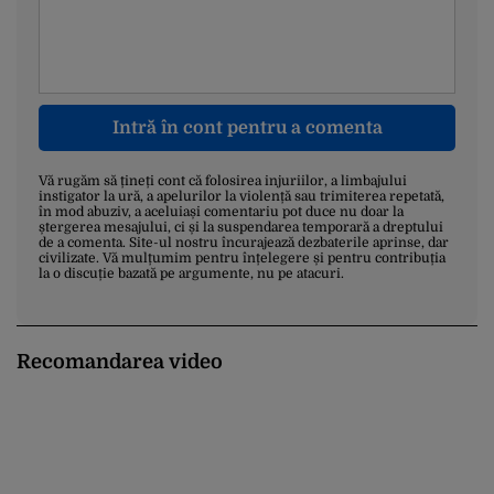
Intră în cont pentru a comenta
Vă rugăm să țineți cont că folosirea injuriilor, a limbajului
instigator la ură, a apelurilor la violență sau trimiterea repetată,
în mod abuziv, a aceluiași comentariu pot duce nu doar la
ștergerea mesajului, ci și la suspendarea temporară a dreptului
de a comenta. Site-ul nostru încurajează dezbaterile aprinse, dar
civilizate. Vă mulțumim pentru înțelegere și pentru contribuția
la o discuție bazată pe argumente, nu pe atacuri.
Recomandarea video