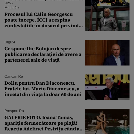
urgență
20:55
Mediafax
Procesul lui Călin Georgescu
poate începe. ÎCCJ a respins
contestațiile în dosarul privind
lovitura de stat
Digi24
Ce spune Ilie Bolojan despre
publicarea declarației de avere a
partenerei sale de viață
Cancan.ro
Doliu pentru Dan Diaconescu.
Fratele lui, Mario Diaconescu, a
încetat din viață la doar 60 de ani
Prosport.ro
GALERIE FOTO. Ioana Tamaş,
apariție fermecătoare pe plajă!
Reacția Adelinei Pestrițu când a