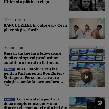
Hitler și a plătit cu viața
Râzi Cu Lacrimi
BANCUL ZILEI. El către ea: – Ce îți
place să ți se facă?
Descopera.ro
Rusia rămâne fără televizoare
după ce singurul producător
autohton a intrat în faliment
Ion Cristoiu: O rușine
VIDEO
pentru Parlamentul României –
Sintagma „Persoana care are
relații asemănătoare acelora
dintre soți” din Legea ANI
09:43
Ucraina atacă pentru a
VIDEO
doua noapte consecutiv una
dintre cele mai mari rafinării din