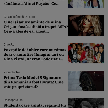
sănătate a Alinei Pușcău. Ce
discuție au avut cu două zile în
urmă
Ce Se Întâmplă Doctore
Cine își aduce aminte de Alina
Crișan, fostă solistă a trupei ASIA?
Ce s-a ales de ea: a fost
condamnată la închisoare cu
suspendare. Ce acuzații i se aduc
Ciao.ro
Poveştile de iubire care au rămas
doar o amintire! Imagini tari cu
Gina Pistol, Răzvan Fodor sau
Andra Măruţă şi foştii parteneri
Promotor.ro
Prima Tesla Model S Signature
din România a fost livrată! Cine
este proprietarul?
Descopera.ro
Studenta care a sfidat regimul lui