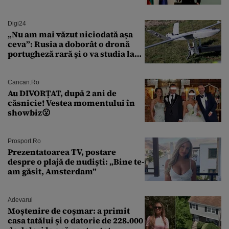
Digi24
„Nu am mai văzut niciodată așa
ceva”: Rusia a doborât o dronă
portugheză rară și o va studia la
un institut de cercetare
Cancan.ro
Au DIVORȚAT, după 2 ani de
căsnicie! Vestea momentului în
showbiz😮
Prosport.ro
Prezentatoarea TV, postare
despre o plajă de nudiști: „Bine te-
am găsit, Amsterdam”
Adevarul
Moștenire de coșmar: a primit
casa tatălui și o datorie de 228.000