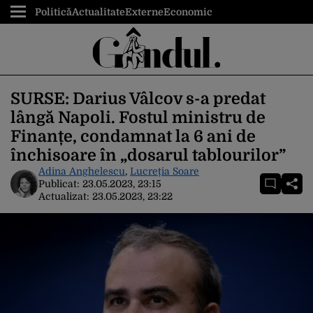
Politică
Actualitate
Externe
Economic
SURSE: Darius Vâlcov s-a predat
lângă Napoli. Fostul ministru de
Finanțe, condamnat la 6 ani de
închisoare în „dosarul tablourilor”
Adina Anghelescu
,
Lucreția Soare
Publicat:
23.05.2023, 23:15
Actualizat:
23.05.2023, 23:22