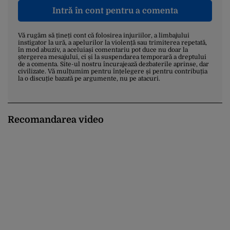
Intră în cont pentru a comenta
Vă rugăm să țineți cont că folosirea injuriilor, a limbajului
instigator la ură, a apelurilor la violență sau trimiterea repetată,
în mod abuziv, a aceluiași comentariu pot duce nu doar la
ștergerea mesajului, ci și la suspendarea temporară a dreptului
de a comenta. Site-ul nostru încurajează dezbaterile aprinse, dar
civilizate. Vă mulțumim pentru înțelegere și pentru contribuția
la o discuție bazată pe argumente, nu pe atacuri.
Recomandarea video