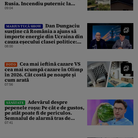
Rusia. Incendiu puternic la
instalația din Iaroslavl
09:04
Dan Dungaciu
MARIUS TUCĂ SHOW
susține că România a ajuns să
importe energie din Ucraina din
cauza eșecului clasei politice:
Este bilanțul politic al ultimilor
08:00
ani
Cea mai ieftină cazare VS
FOTO
cea mai scumpă cazare în Olimp
în 2026. Cât costă pe noapte și
cum arată
07:56
Adevărul despre
SĂNĂTATE
pepenele roșu: Pe cât e de gustos,
pe atât poate fi de periculos.
Semnalul de alarmă tras de
doctorul Mihail Pautov
07:41