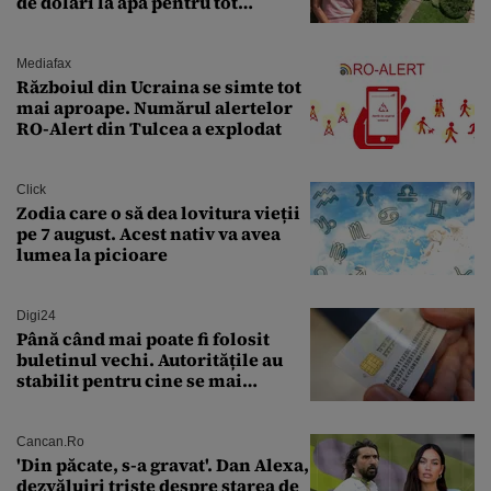
de dolari la apă pentru tot
cartierul
Mediafax
Războiul din Ucraina se simte tot
mai aproape. Numărul alertelor
RO-Alert din Tulcea a explodat
Click
Zodia care o să dea lovitura vieții
pe 7 august. Acest nativ va avea
lumea la picioare
Digi24
Până când mai poate fi folosit
buletinul vechi. Autoritățile au
stabilit pentru cine se mai
eliberează cartea de identitate
model 1997
Cancan.ro
'Din păcate, s-a gravat'. Dan Alexa,
dezvăluiri triste despre starea de