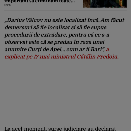
important să eliminăm toate
birocrațiile”
09:46
„Darius Vâlcov nu este localizat încă. Am făcut
demersuri să fie localizat și să fie supus
procedurii de extrădare, pentru că ce s-a
observat este că se predau în raza unei
anumite Curți de Apel… cum ar fi Bari”,
a
explicat pe 17 mai ministrul Cătălin Predoiu.
La acel moment, surse judiciare au declarat