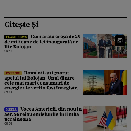
Citește Și
Cum arată creșa de 29
FLASH NEWS
de milioane de lei inaugurată de
Ilie Bolojan
09:44
Românii au ignorat
ENERGIE
apelul lui Bolojan. Unul dintre
cele mai mari consumuri de
energie ale verii a fost înregistrat
miercuri seara
09:14
Vocea Americii, din nou în
MEDIA
aer. Se reiau emisiunile în limba
ucraineană
08:59