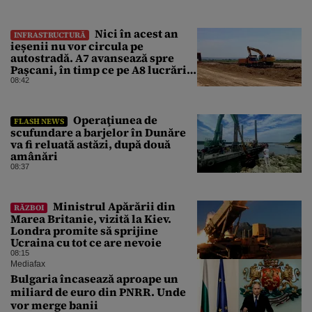
Nici în acest an
INFRASTRUCTURĂ
ieșenii nu vor circula pe
autostradă. A7 avansează spre
Pașcani, în timp ce pe A8 lucrările
întârzie
08:42
Operaţiunea de
FLASH NEWS
scufundare a barjelor în Dunăre
va fi reluată astăzi, după două
amânări
08:37
Ministrul Apărării din
RĂZBOI
Marea Britanie, vizită la Kiev.
Londra promite să sprijine
Ucraina cu tot ce are nevoie
08:15
Mediafax
Bulgaria încasează aproape un
miliard de euro din PNRR. Unde
vor merge banii