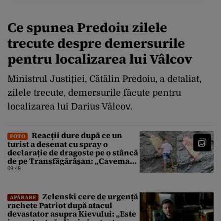
Ce spunea Predoiu zilele
trecute despre demersurile
pentru localizarea lui Vâlcov
Ministrul Justiției, Cătălin Predoiu, a detaliat,
zilele trecute, demersurile făcute pentru
localizarea lui Darius Vâlcov.
Reacții dure după ce un
FOTO
turist a desenat cu spray o
declarație de dragoste pe o stâncă
de pe Transfăgărășan: „Caveman.
Nu înțeleg nimic oamenii ăștia”
09:49
Zelenski cere de urgență
APĂRARE
rachete Patriot după atacul
devastator asupra Kievului: „Este