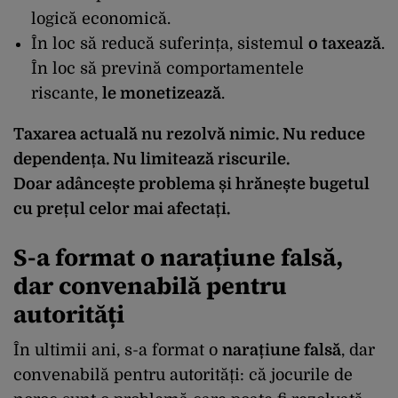
logică economică.
În loc să reducă suferința, sistemul
o taxează
.
În loc să prevină comportamentele
riscante,
le monetizează
.
Taxarea actuală nu rezolvă nimic. Nu reduce
dependența. Nu limitează riscurile.
Doar adâncește problema și hrănește bugetul
cu prețul celor mai afectați.
S-a format o
narațiune falsă
,
dar convenabilă pentru
autorități
În ultimii ani, s-a format o
narațiune falsă
, dar
convenabilă pentru autorități: că jocurile de