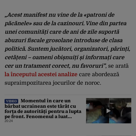
„Acest manifest nu vine de la «patroni de
păcănele» sau de la cazinouri. Vine
din partea
unei comunități
care de ani de zile suportă
abuzuri fiscale grosolane introduse de clasa
politică. Suntem jucători, organizatori, părinți,
cetățeni – oameni obișnuiți și informați care
cer un tratament corect, nu favoruri”
, se arată
la începutul acestei analize
care abordează
supraimpozitarea jocurilor de noroc.
Momentul în care un
VIDEO
bărbat ucrainean este târât cu
forța de autorități pentru a lupta
pe front. Fenomenul a luat
amploare de la începerea
20:24
războiului