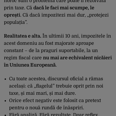
noroc sunt o problemă care poate fi rezolvată
prin taxe. Că
dacă le faci mai scumpe, le
oprești
. Că dacă impozitezi mai dur, „protejezi
populația”.
Realitatea e alta.
În ultimii 10 ani, impozitele în
acest domeniu au fost majorate aproape
constant – de la praguri suportabile, la un
regim fiscal care
nu mai are echivalent nicăieri
în Uniunea Europeană
.
Cu toate acestea, discursul oficial a rămas
același: că „flagelul” trebuie oprit prin noi
taxe, și mai mari, și mai dure.
Orice efect negativ este folosit ca pretext
pentru o nouă rundă de înăspriri.
Fără analiză. Fără rezultate. Doar reflex