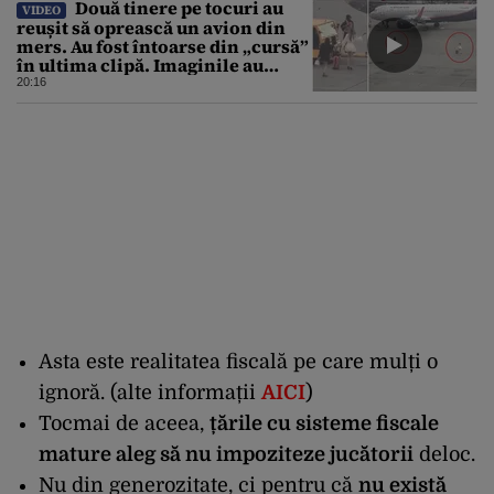
Două tinere pe tocuri au
VIDEO
reușit să oprească un avion din
mers. Au fost întoarse din „cursă”
în ultima clipă. Imaginile au
devenit virale
20:16
Asta este realitatea fiscală pe care mulți o
ignoră. (
alte informații
AICI
)
Tocmai de aceea,
țările cu sisteme fiscale
mature aleg să nu impoziteze jucătorii
deloc.
Nu din generozitate, ci pentru că
nu există