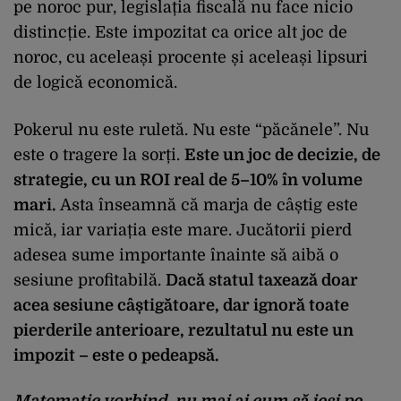
pe noroc pur, legislația fiscală nu face nicio
distincție. Este impozitat ca orice alt joc de
noroc, cu aceleași procente și aceleași lipsuri
de logică economică.
Pokerul nu este ruletă. Nu este “păcănele”. Nu
este o tragere la sorți.
Este un joc de decizie, de
strategie, cu un ROI real de 5–10% în volume
mari.
Asta înseamnă că marja de câștig este
mică, iar variația este mare. Jucătorii pierd
adesea sume importante înainte să aibă o
sesiune profitabilă.
Dacă statul taxează doar
acea sesiune câștigătoare, dar ignoră toate
pierderile anterioare, rezultatul nu este un
impozit – este o pedeapsă.
Matematic vorbind, nu mai ai cum să ieși pe