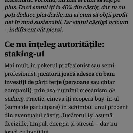
plus.
Dacă statul îți ia 40% din câștig, dar tu nu
poți deduce pierderile, nu ai cum să obții profit
net în mod sustenabil. Iar statul câștigă oricum
– indiferent cât pierzi.
Ce nu înțeleg autoritățile:
staking-ul
Mai mult, în pokerul profesionist sau semi-
profesionist,
jucătorii joacă adesea cu bani
investiți de părți terțe (persoane sau chiar
companii)
, prin așa-numitul mecanism
de
staking
. Practic, cineva îți acoperă buy-in-ul
(suma de participare) în schimbul unui procent
din eventualul câștig. Jucătorul își asumă
deciziile, timpul, energia și stresul – dar nu
joacă cu banii lui.