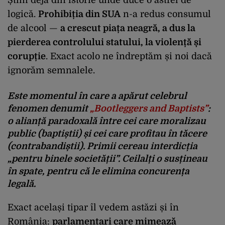
logică.
Prohibiția din SUA
n-a redus consumul
de alcool —
a crescut piața neagră, a dus la
pierderea controlului statului, la violență și
corupție
. Exact acolo ne îndreptăm și noi dacă
ignorăm semnalele.
Este momentul în care a apărut celebrul
fenomen denumit
„Bootleggers and Baptists”
:
o alianță paradoxală între cei care moralizau
public (baptiștii) și cei care profitau în tăcere
(contrabandiștii). Primii cereau interdicția
„pentru binele societății”. Ceilalți o susțineau
în spate, pentru că le elimina concurența
legală.
Exact același tipar îl vedem astăzi și în
România:
parlamentari care mimează