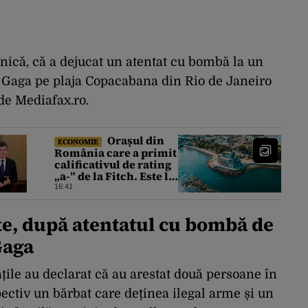
inică, că a dejucat un atentat cu bombă la un
y Gaga pe plaja Copacabana din Rio de Janeiro
 de Mediafax.ro.
Orașul din
ECONOMIE
România care a primit
calificativul de rating
„a-” de la Fitch. Este la
același nivel cu
16:41
Polonia sau Israel
e, după atentatul cu bombă de
Gaga
tățile au declarat că au arestat două persoane în
pectiv un bărbat care deținea ilegal arme și un