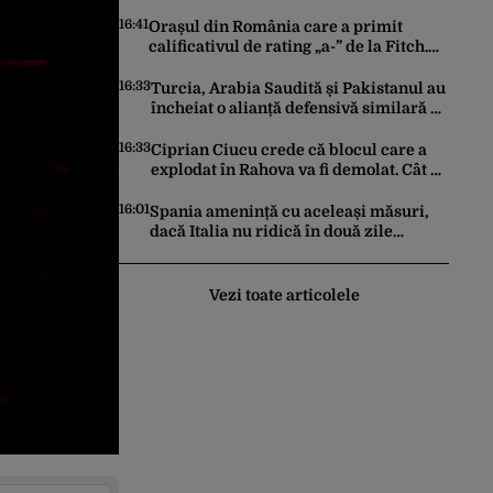
de primării și reorganizarea
administrativă a județelor
16:41
Orașul din România care a primit
calificativul de rating „a-” de la Fitch.
Este la același nivel cu Polonia sau
Israel
16:33
Turcia, Arabia Saudită și Pakistanul au
încheiat o alianță defensivă similară cu
NATO în lumea musulmană, pe fondul
conflictelor din Orientul Mijlociu
16:33
Ciprian Ciucu crede că blocul care a
explodat în Rahova va fi demolat. Cât ar
putea dura construcția unui alt imobil
16:01
Spania amenință cu aceleași măsuri,
dacă Italia nu ridică în două zile
controalele asupra cetățenilor spanioli,
din cauza crizei migrației
Vezi toate articolele