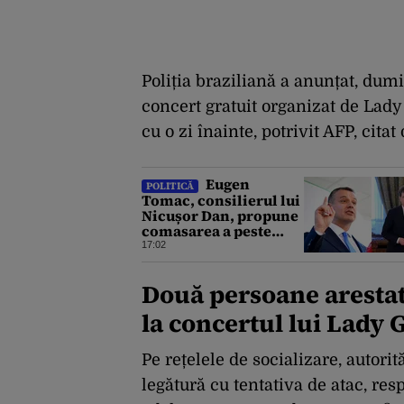
Poliția braziliană a anunțat, dum
concert gratuit organizat de Lad
cu o zi înainte, potrivit AFP, citat
Eugen
POLITICĂ
Tomac, consilierul lui
Nicușor Dan, propune
comasarea a peste
1.500 de primării și
17:02
reorganizarea
administrativă a
Două persoane arestat
județelor
la concertul lui Lady 
Pe rețelele de socializare, autori
legătură cu tentativa de atac, res