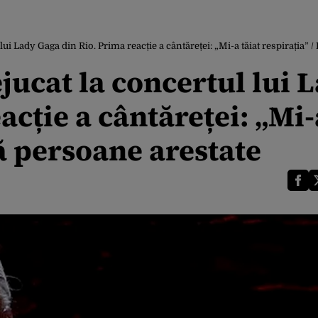
 Lady Gaga din Rio. Prima reacție a cântăreței: „Mi-a tăiat respirația” 
cat la concertul lui 
acție a cântăreței: „Mi-
uă persoane arestate