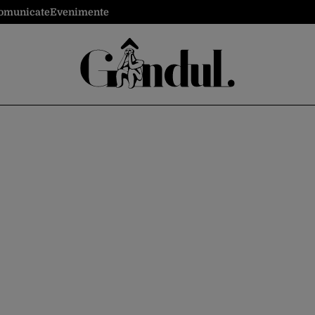
omunicate
Evenimente