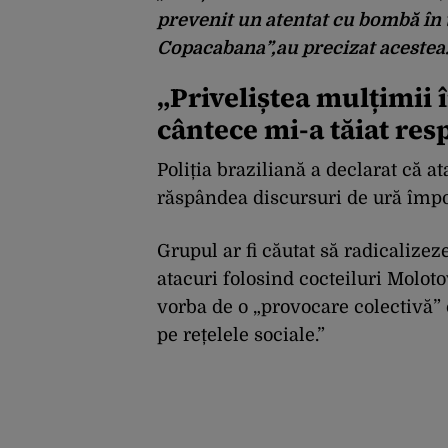
prevenit un atentat cu bombă în 
Copacabana”,
au precizat acestea
„Priveliștea mulțimii
cântece mi-a tăiat resp
Poliția braziliană a declarat că at
răspândea discursuri de ură împ
Grupul ar fi căutat să radicalizez
atacuri folosind cocteiluri Molotov 
vorba de o „provocare colectivă” 
pe rețelele sociale.”