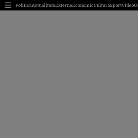
Politică
Actualitate
Externe
Economic
Cultură
Sport
Video
C