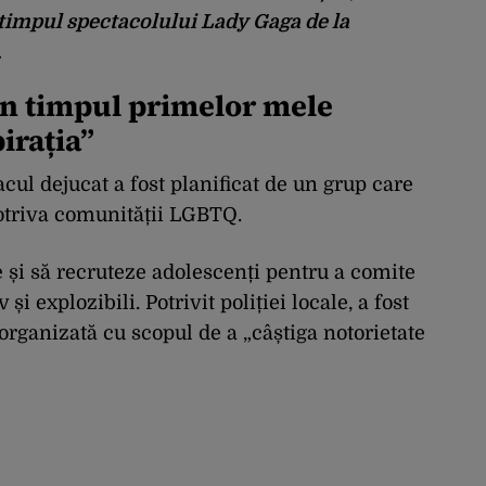
timpul spectacolului Lady Gaga de la
.
 în timpul primelor mele
irația”
acul dejucat a fost planificat de un grup care
otriva comunității LGBTQ.
e și să recruteze adolescenți pentru a comite
și explozibili. Potrivit poliției locale, a fost
organizată cu scopul de a „câștiga notorietate