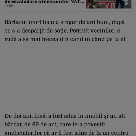
de escaladare a tensiunilor NATO-
Rusia
23:59
Bărbatul mort locuia singur de ani buni, după
ce s-a despărţit de soţie. Potrivit vecinilor, o
rudă a sa mai trecea din când în când pe la el.
De doi ani, însă, a fost adus în imobil şi un alt
bărbat, de 69 de ani, care le-a povestit
anchetatorilor că ar fi fost adus de la un centru