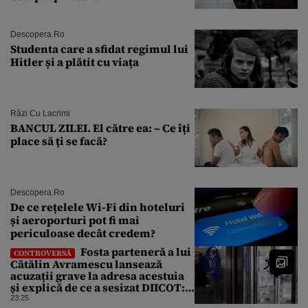
Descopera.ro
Studenta care a sfidat regimul lui
Hitler și a plătit cu viața
Râzi Cu Lacrimi
BANCUL ZILEI. El către ea: – Ce îți
place să ți se facă?
Descopera.ro
De ce rețelele Wi-Fi din hoteluri
și aeroporturi pot fi mai
periculoase decât credem?
Fosta parteneră a lui
CONTROVERSĂ
Cătălin Avramescu lansează
acuzații grave la adresa acestuia
și explică de ce a sesizat DIICOT:
„Făcea baie complet dezbrăcat cu
23:25