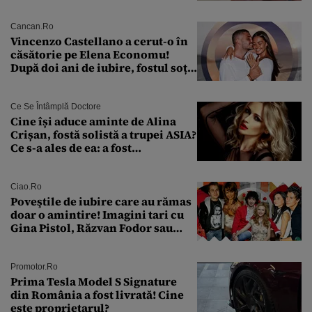
eliberează cartea de identitate
model 1997
Cancan.ro
Vincenzo Castellano a cerut-o în
căsătorie pe Elena Economu!
După doi ani de iubire, fostul soț
al Antoniei se pregătește de nuntă
Ce Se Întâmplă Doctore
Cine își aduce aminte de Alina
Crișan, fostă solistă a trupei ASIA?
Ce s-a ales de ea: a fost
condamnată la închisoare cu
suspendare. Ce acuzații i se aduc
Ciao.ro
Poveştile de iubire care au rămas
doar o amintire! Imagini tari cu
Gina Pistol, Răzvan Fodor sau
Andra Măruţă şi foştii parteneri
Promotor.ro
Prima Tesla Model S Signature
din România a fost livrată! Cine
este proprietarul?