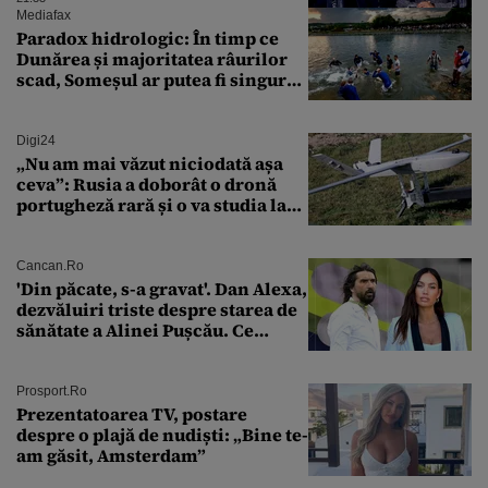
circule”
Mediafax
Paradox hidrologic: În timp ce
Dunărea și majoritatea râurilor
scad, Someșul ar putea fi singurul
mare râu cu debite în creștere
Digi24
„Nu am mai văzut niciodată așa
ceva”: Rusia a doborât o dronă
portugheză rară și o va studia la
un institut de cercetare
Cancan.ro
'Din păcate, s-a gravat'. Dan Alexa,
dezvăluiri triste despre starea de
sănătate a Alinei Pușcău. Ce
discuție au avut cu două zile în
urmă
Prosport.ro
Prezentatoarea TV, postare
despre o plajă de nudiști: „Bine te-
am găsit, Amsterdam”