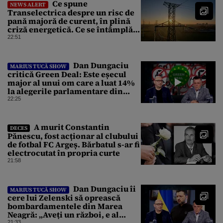
Ce spune
NEWS ALERT
Transelectrica despre un risc de
pană majoră de curent, în plină
criză energetică. Ce se întâmplă
cu Sistemul Electroenergetic
22:51
Național
Dan Dungaciu
MARIUS TUCĂ SHOW
critică Green Deal: Este eșecul
major al unui om care a luat 14%
la alegerile parlamentare din
Olanda
22:25
A murit Constantin
DECES
Pănescu, fost acționar al clubului
de fotbal FC Argeș. Bărbatul s-ar fi
electrocutat în propria curte
21:58
Dan Dungaciu îi
MARIUS TUCĂ SHOW
cere lui Zelenski să oprească
bombardamentele din Marea
Neagră: „Aveți un război, e al
vostru, dar lăsați restul să
21:33