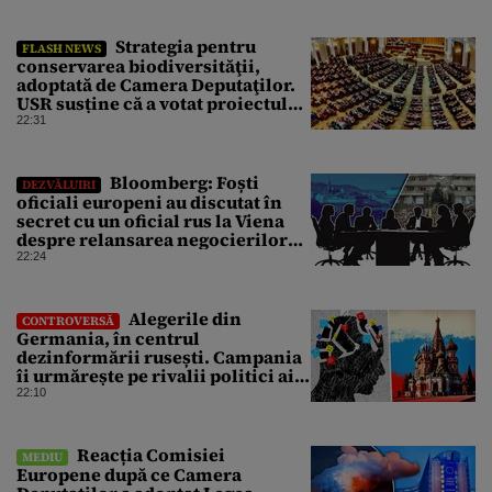
copiii”. Fostul consilier
prezidențial respinge acuzațiile
Strategia pentru
FLASH NEWS
conservarea biodiversităţii,
adoptată de Camera Deputaţilor.
USR susține că a votat proiectul
cu amendamentele PSD pentru a
22:31
nu bloca un jalon PNRR
Bloomberg: Foști
DEZVĂLUIRI
oficiali europeni au discutat în
secret cu un oficial rus la Viena
despre relansarea negocierilor
de pace dintre Ucraina și Rusia
22:24
Alegerile din
CONTROVERSĂ
Germania, în centrul
dezinformării rusești. Campania
îi urmărește pe rivalii politici ai
partidului de extremă dreapta
22:10
AfD
Reacția Comisiei
MEDIU
Europene după ce Camera