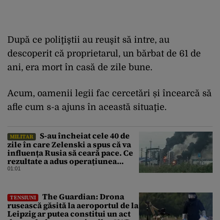
După ce poliţiştii au reuşit să intre, au
descoperit că proprietarul, un bărbat de 61 de
ani, era mort în casă de zile bune.
Acum, oamenii legii fac cercetări și încearcă să
afle cum s-a ajuns în această situaţie.
S-au încheiat cele 40 de
MILITAR
zile în care Zelenski a spus că va
influența Rusia să ceară pace. Ce
rezultate a adus operațiunea
Kievului
01:01
The Guardian: Drona
TENSIUNI
rusească găsită la aeroportul de la
Leipzig ar putea constitui un act