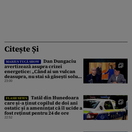
Citește Și
Dan Dungaciu
MARIUS TUCĂ SHOW
avertizează asupra crizei
energetice: „Când ai un vulcan
deasupra, nu stai să găsești soluții
cu leucoplast”
23:00
Tatăl din Hunedoara
FLASH NEWS
care și-a ținut copilul de doi ani
ostatic și a amenințat că îl ucide a
fost reținut pentru 24 de ore
22:52