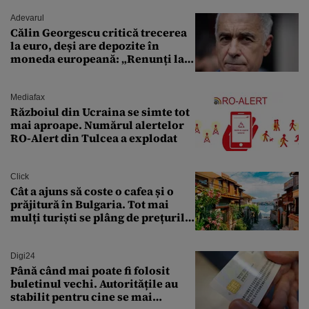
Adevarul
Călin Georgescu critică trecerea
la euro, deși are depozite în
moneda europeană: „Renunți la
leu, renunți la suveranitate”
Mediafax
Războiul din Ucraina se simte tot
mai aproape. Numărul alertelor
RO-Alert din Tulcea a explodat
Click
Cât a ajuns să coste o cafea și o
prăjitură în Bulgaria. Tot mai
mulți turiști se plâng de prețurile
ridicate
Digi24
Până când mai poate fi folosit
buletinul vechi. Autoritățile au
stabilit pentru cine se mai