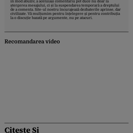
în mod abuziv, a aceluiași comentariu pot duce nu doar la
ștergerea mesajului, ci și la suspendarea temporară a dreptului
de a comenta. Site-ul nostru încurajează dezbaterile aprinse, dar
civilizate. Vă mulțumim pentru înțelegere și pentru contribuția
la o discuție bazată pe argumente, nu pe atacuri.
Recomandarea video
Citește Și