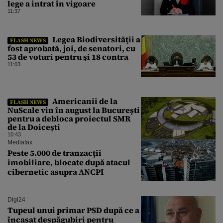
lege a intrat în vigoare
11:37
Legea Biodiversităţii a
FLASH NEWS
fost aprobată, joi, de senatori, cu
53 de voturi pentru şi 18 contra
11:03
Americanii de la
FLASH NEWS
NuScale vin în august la București
pentru a debloca proiectul SMR
de la Doicești
10:43
Mediafax
Peste 5.000 de tranzacții
imobiliare, blocate după atacul
cibernetic asupra ANCPI
Digi24
Tupeul unui primar PSD după ce a
încasat despăgubiri pentru