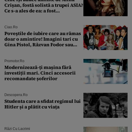
Crișan, fostă solistă a trupei ASIA?
Ce s-a ales de ea: a fost
condamnată la închisoare cu
suspendare. Ce acuzații i se aduc
Ciao.ro
Poveştile de iubire care au rămas
doar o amintire! Imagini tari cu
Gina Pistol, Răzvan Fodor sau
Andra Măruţă şi foştii parteneri
Promotor.ro
Modernizează-ți mașina fără
investiții mari. Cinci accesorii
recomandate șoferilor
Descopera.ro
Studenta care a sfidat regimul lui
Hitler și a plătit cu viața
Râzi Cu Lacrimi