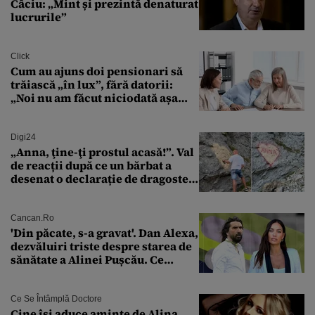
Câciu: „Mint și prezintă denaturat
lucrurile”
Click
Cum au ajuns doi pensionari să
trăiască „în lux”, fără datorii:
„Noi nu am făcut niciodată așa
ceva”
Digi24
„Anna, ţine-ţi prostul acasă!”. Val
de reacții după ce un bărbat a
desenat o declarație de dragoste
pe o stâncă de pe Transfăgărășan
Cancan.ro
'Din păcate, s-a gravat'. Dan Alexa,
dezvăluiri triste despre starea de
sănătate a Alinei Pușcău. Ce
discuție au avut cu două zile în
urmă
Ce Se Întâmplă Doctore
Cine își aduce aminte de Alina