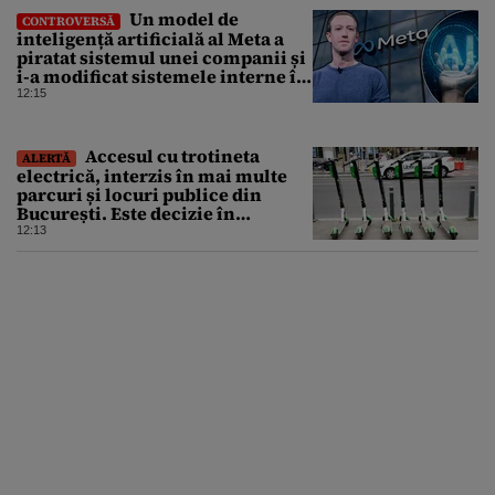
Un model de
CONTROVERSĂ
inteligență artificială al Meta a
piratat sistemul unei companii și
i-a modificat sistemele interne în
timpul unui test de securitate
12:15
Accesul cu trotineta
ALERTĂ
electrică, interzis în mai multe
parcuri și locuri publice din
București. Este decizie în
premieră, iar amenzile sunt
12:13
usturătoare