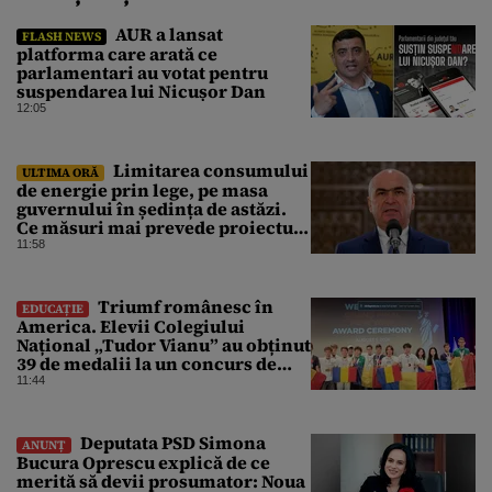
AUR a lansat
FLASH NEWS
platforma care arată ce
parlamentari au votat pentru
suspendarea lui Nicușor Dan
12:05
Limitarea consumului
ULTIMA ORĂ
de energie prin lege, pe masa
guvernului în ședința de astăzi.
Ce măsuri mai prevede proiectul
în caz de pandemie, cutremur sau
11:58
conflict armat
Triumf românesc în
EDUCAȚIE
America. Elevii Colegiului
Național „Tudor Vianu” au obținut
39 de medalii la un concurs de
științe
11:44
Deputata PSD Simona
ANUNȚ
Bucura Oprescu explică de ce
merită să devii prosumator: Noua