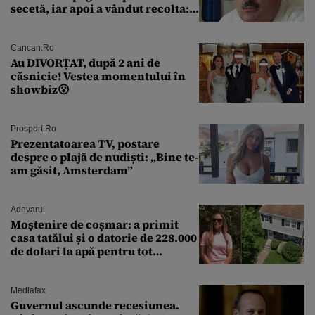
secetă, iar apoi a vândut recolta:
„Dar am plătit impozit pentru
banii ăia”
Cancan.ro
Au DIVORȚAT, după 2 ani de
căsnicie! Vestea momentului în
showbiz😮
Prosport.ro
Prezentatoarea TV, postare
despre o plajă de nudiști: „Bine te-
am găsit, Amsterdam”
Adevarul
Moștenire de coșmar: a primit
casa tatălui și o datorie de 228.000
de dolari la apă pentru tot
cartierul
Mediafax
Guvernul ascunde recesiunea.