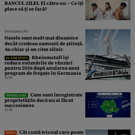
BANCUL ZILEI. El către ea: – Ce îți
place să ți se facă?
Descopera.ro
Oasele sunt mult mai dinamice
decât credeau oamenii de știință.
Au chiar și un ritm zilnic
Rheinmetall își
FLASH NEWS
reduce estimările de vânzări
pentru 2026 după anularea unui
program de fregate în Germania
11:50
Cum sunt înregistrate
IMOBILIARE
proprietățile dacă nu ai făcut
succesiunea
11:48
Cât costă tricoul care poate
FOTO