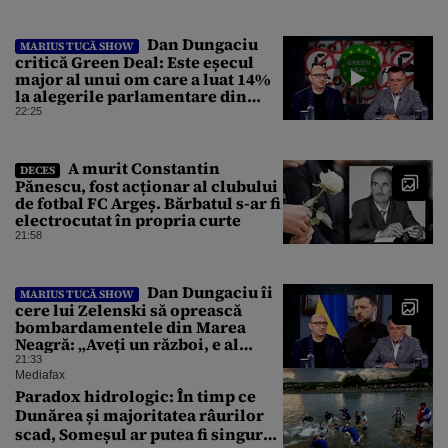
Național
Dan Dungaciu
MARIUS TUCĂ SHOW
critică Green Deal: Este eșecul
major al unui om care a luat 14%
la alegerile parlamentare din
Olanda
22:25
A murit Constantin
DECES
Pănescu, fost acționar al clubului
de fotbal FC Argeș. Bărbatul s-ar fi
electrocutat în propria curte
21:58
Dan Dungaciu îi
MARIUS TUCĂ SHOW
cere lui Zelenski să oprească
bombardamentele din Marea
Neagră: „Aveți un război, e al
vostru, dar lăsați restul să
21:33
circule”
Mediafax
Paradox hidrologic: În timp ce
Dunărea și majoritatea râurilor
scad, Someșul ar putea fi singurul