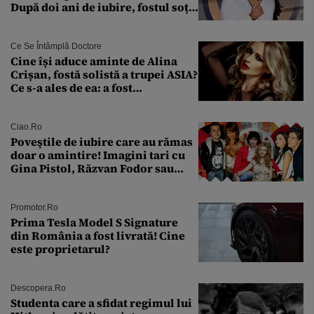
După doi ani de iubire, fostul soț
al Antoniei se pregătește de nuntă
Ce Se Întâmplă Doctore
Cine își aduce aminte de Alina
Crișan, fostă solistă a trupei ASIA?
Ce s-a ales de ea: a fost
condamnată la închisoare cu
suspendare. Ce acuzații i se aduc
Ciao.ro
Poveştile de iubire care au rămas
doar o amintire! Imagini tari cu
Gina Pistol, Răzvan Fodor sau
Andra Măruţă şi foştii parteneri
Promotor.ro
Prima Tesla Model S Signature
din România a fost livrată! Cine
este proprietarul?
Descopera.ro
Studenta care a sfidat regimul lui