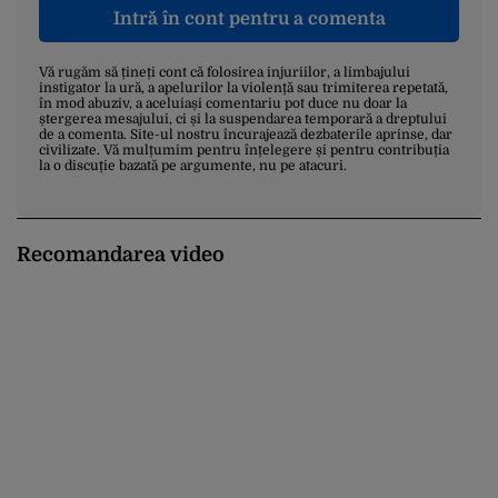
Intră în cont pentru a comenta
Vă rugăm să țineți cont că folosirea injuriilor, a limbajului
instigator la ură, a apelurilor la violență sau trimiterea repetată,
în mod abuziv, a aceluiași comentariu pot duce nu doar la
ștergerea mesajului, ci și la suspendarea temporară a dreptului
de a comenta. Site-ul nostru încurajează dezbaterile aprinse, dar
civilizate. Vă mulțumim pentru înțelegere și pentru contribuția
la o discuție bazată pe argumente, nu pe atacuri.
Recomandarea video