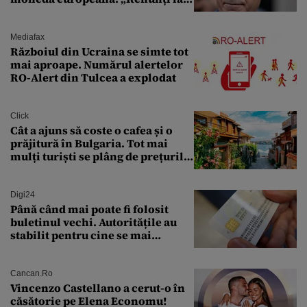
leu, renunți la suveranitate”
Mediafax
Războiul din Ucraina se simte tot
mai aproape. Numărul alertelor
RO-Alert din Tulcea a explodat
Click
Cât a ajuns să coste o cafea și o
prăjitură în Bulgaria. Tot mai
mulți turiști se plâng de prețurile
ridicate
Digi24
Până când mai poate fi folosit
buletinul vechi. Autoritățile au
stabilit pentru cine se mai
eliberează cartea de identitate
model 1997
Cancan.ro
Vincenzo Castellano a cerut-o în
căsătorie pe Elena Economu!