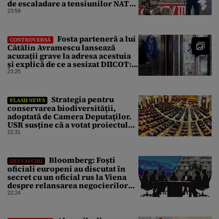
de escaladare a tensiunilor NATO-
Rusia
23:59
Fosta parteneră a lui
CONTROVERSĂ
Cătălin Avramescu lansează
acuzații grave la adresa acestuia
și explică de ce a sesizat DIICOT:
„Făcea baie complet dezbrăcat cu
23:25
copiii”. Fostul consilier
prezidențial respinge acuzațiile
Strategia pentru
FLASH NEWS
conservarea biodiversităţii,
adoptată de Camera Deputaţilor.
USR susține că a votat proiectul
cu amendamentele PSD pentru a
22:31
nu bloca un jalon PNRR
Bloomberg: Foști
DEZVĂLUIRI
oficiali europeni au discutat în
secret cu un oficial rus la Viena
despre relansarea negocierilor
de pace dintre Ucraina și Rusia
22:24