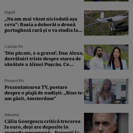
mare râu cu debite în creștere
Digi24
„Nu am mai văzut niciodată așa
ceva”: Rusia a doborât o dronă
portugheză rară și o va studia la
un institut de cercetare
Cancan.ro
'Din păcate, s-a gravat'. Dan Alexa,
dezvăluiri triste despre starea de
sănătate a Alinei Pușcău. Ce
discuție au avut cu două zile în
urmă
Prosport.ro
Prezentatoarea TV, postare
despre o plajă de nudiști: „Bine te-
am găsit, Amsterdam”
Adevarul
Călin Georgescu critică trecerea
la euro, deși are depozite în
moneda europeană: „Renunți la