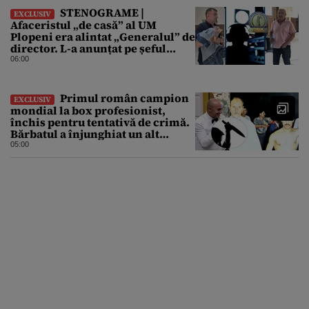
STENOGRAME |
EXCLUSIV
Afaceristul „de casă” al UM
Plopeni era alintat „Generalul” de
director. L-a anunțat pe șeful
uzinei că i-a adus „subțireanu,
06:00
așa”
Primul român campion
EXCLUSIV
mondial la box profesionist,
închis pentru tentativă de crimă.
Bărbatul a înjunghiat un alt
interlop periculos
05:00