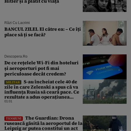
Hitler și a plătit cu viața
Râzi Cu Lacrimi
BANCUL ZILEI. El către ea: – Ce îți
place să ți se facă?
Descopera.ro
De ce rețelele Wi-Fi din hoteluri
și aeroporturi pot fi mai
periculoase decât credem?
S-au încheiat cele 40 de
MILITAR
zile în care Zelenski a spus că va
influența Rusia să ceară pace. Ce
rezultate a adus operațiunea
Kievului
01:01
The Guardian: Drona
TENSIUNI
rusească găsită la aeroportul de la
Leipzig ar putea constitui un act