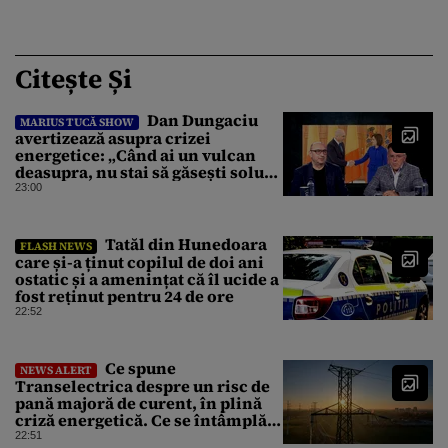
Citește Și
Dan Dungaciu
MARIUS TUCĂ SHOW
avertizează asupra crizei
energetice: „Când ai un vulcan
deasupra, nu stai să găsești soluții
cu leucoplast”
23:00
Tatăl din Hunedoara
FLASH NEWS
care și-a ținut copilul de doi ani
ostatic și a amenințat că îl ucide a
fost reținut pentru 24 de ore
22:52
Ce spune
NEWS ALERT
Transelectrica despre un risc de
pană majoră de curent, în plină
criză energetică. Ce se întâmplă
cu Sistemul Electroenergetic
22:51