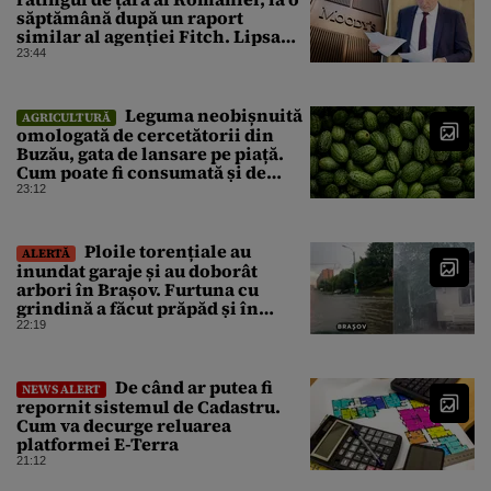
săptămână după un raport
similar al agenției Fitch. Lipsa
unui guvern cu puteri depline,
23:44
principala vulnerabilitate din
raport
Leguma neobișnuită
AGRICULTURĂ
omologată de cercetătorii din
Buzău, gata de lansare pe piață.
Cum poate fi consumată și de
unde provine soiul
23:12
Ploile torențiale au
ALERTĂ
inundat garaje și au doborât
arbori în Brașov. Furtuna cu
grindină a făcut prăpăd și în
Bihor
22:19
De când ar putea fi
NEWS ALERT
repornit sistemul de Cadastru.
Cum va decurge reluarea
platformei E-Terra
21:12