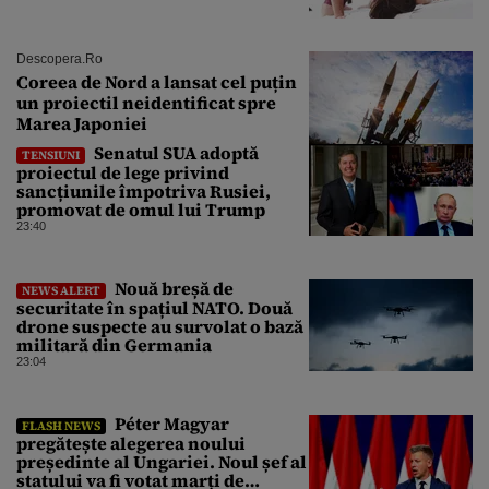
Descopera.ro
Coreea de Nord a lansat cel puțin
un proiectil neidentificat spre
Marea Japoniei
Senatul SUA adoptă
TENSIUNI
proiectul de lege privind
sancțiunile împotriva Rusiei,
promovat de omul lui Trump
23:40
Nouă breșă de
NEWS ALERT
securitate în spațiul NATO. Două
drone suspecte au survolat o bază
militară din Germania
23:04
Péter Magyar
FLASH NEWS
pregătește alegerea noului
președinte al Ungariei. Noul șef al
statului va fi votat marți de