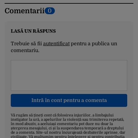
Comentarii
0
LASĂ UN RĂSPUNS
Trebuie să fii
autentificat
pentru a publica un
comentariu.
Intră în cont pentru a comenta
Vă rugăm să țineți cont că folosirea injuriilor, a limbajului
instigator la ură, a apelurilor la violență sau trimiterea repetată,
în mod abuziv, a aceluiași comentariu pot duce nu doar la
ștergerea mesajului, ci și la suspendarea temporară a dreptului
de a comenta. Site-ul nostru încurajează dezbaterile aprinse, dar
civilizate. Vă mulțumim pentru înțelegere și pentru contribuția