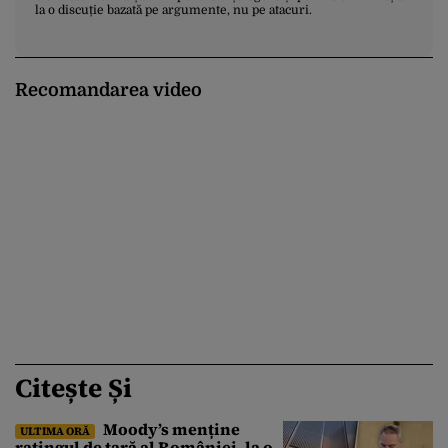
la o discuție bazată pe argumente, nu pe atacuri.
Recomandarea video
Citește Și
Moody’s menține
ULTIMA ORĂ
ratingul de țară al României, la o