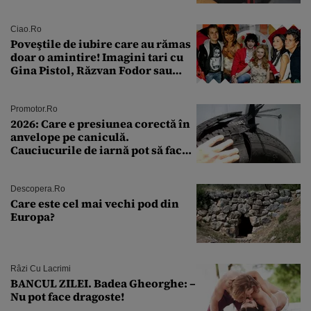
a fost descoperită la un control de
rutină
Ciao.ro
Poveştile de iubire care au rămas
doar o amintire! Imagini tari cu
Gina Pistol, Răzvan Fodor sau
Andra Măruţă şi foştii parteneri
Promotor.ro
2026: Care e presiunea corectă în
anvelope pe caniculă.
Cauciucurile de iarnă pot să facă
explozie la peste 40°C?
Descopera.ro
Care este cel mai vechi pod din
Europa?
Râzi Cu Lacrimi
BANCUL ZILEI. Badea Gheorghe: –
Nu pot face dragoste!