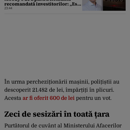
recomandată investitorilor: „Este
un răgaz, dar în niciun caz un
23:44
motiv de relaxare”
În urma percheziționării mașinii, polițiștii au
descoperit 21.482 de lei, împărțiți în plicuri.
Acesta
ar fi oferit 600 de lei
pentru un vot.
Zeci de sesizări în toată țara
Purtătorul de cuvânt al Ministerului Afacerilor