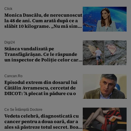
finanțare uriașă
Click
Monica Dascălu, de nerecunoscut
la 48 de ani. Cum arată după ce a
slăbit 10 kilograme. „Nu mă simt
bine în această perioadă”
Digi24
Stânca vandalizată pe
Transfăgărășan. Ce le răspunde
un inspector de Poliție celor care
întreabă: „Dar ce a făcut?”
Cancan.ro
Episodul extrem din dosarul lui
Cătălin Avramescu, cercetat de
DIICOT: 'A plecat în pădure cu o
Ce Se Întâmplă Doctore
Vedeta celebră, diagnosticată cu
cancer pentru a doua oară, dar a
ales să păstreze totul secret. Boala