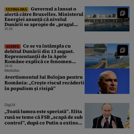
Guvernul a lansat o
ULTIMA ORĂ
alertă către Bruxelles. Ministerul
Energiei anunță că nivelul
Dunării se apropie de „pragul
critic”, iar centrala de la
20:26
Cernavodă s-ar putea opri
Ce se va întâmpla cu
ALERTĂ
debitul Dunării din 13 august.
Reprezentanții de la Apele
Române explică ce fenomen
urmează
19:41
Mediafax
Avertismentul lui Bolojan pentru
România: „Crește riscul recăderii
în populism și risipă”
Digi24
„Toată lumea este speriată”. Elita
rusă se teme că FSB „scapă de sub
control”, după ce Putin a extins
puterea serviciului