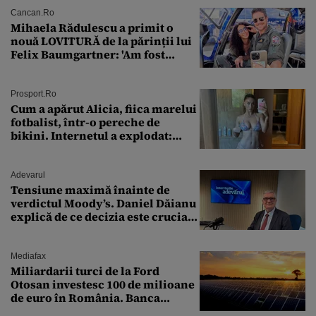
Cancan.ro
Mihaela Rădulescu a primit o
nouă LOVITURĂ de la părinții lui
Felix Baumgartner: 'Am fost
ȘTEARSĂ complet din
Prosport.ro
Cum a apărut Alicia, fiica marelui
fotbalist, într-o pereche de
bikini. Internetul a explodat:
„Zeiță superbă!”
Adevarul
Tensiune maximă înainte de
verdictul Moody’s. Daniel Dăianu
explică de ce decizia este crucială
pentru economia României
Mediafax
Miliardarii turci de la Ford
Otosan investesc 100 de milioane
de euro în România. Banca
Transilvania le acordă o