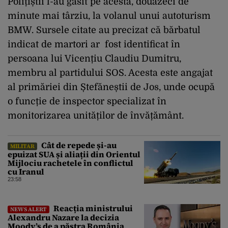
Polițiștii l-au găsit pe acesta, douăzeci de
minute mai târziu, la volanul unui autoturism
BMW. Sursele citate au precizat că bărbatul
indicat de martori ar fost identificat în
persoana lui Vicențiu Claudiu Dumitru,
membru al partidului SOS. Acesta este angajat
al primăriei din Ștefăneștii de Jos, unde ocupă
o funcție de inspector specializat în
monitorizarea unităților de învățământ.
Cât de repede și-au
MILITAR
epuizat SUA și aliații din Orientul
Mijlociu rachetele în conflictul
cu Iranul
23:58
Reacția ministrului
NEWS ALERT
Alexandru Nazare la decizia
Moody’s de a păstra România