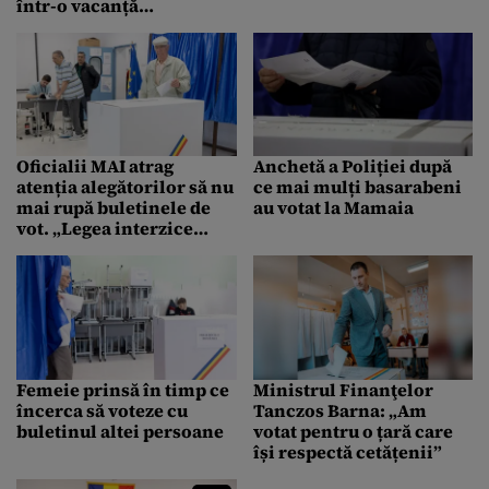
într-o vacanță
exclusivistă
Oficialii MAI atrag
Anchetă a Poliției după
atenția alegătorilor să nu
ce mai mulți basarabeni
mai rupă buletinele de
au votat la Mamaia
vot. „Legea interzice
distrugerea unui înscris
oficial”
Femeie prinsă în timp ce
Ministrul Finanţelor
încerca să voteze cu
Tanczos Barna: „Am
buletinul altei persoane
votat pentru o țară care
își respectă cetățenii”