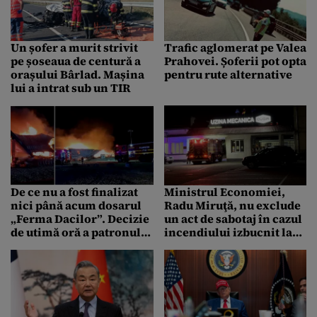
Un șofer a murit strivit
Trafic aglomerat pe Valea
pe șoseaua de centură a
Prahovei. Șoferii pot opta
orașului Bârlad. Mașina
pentru rute alternative
lui a intrat sub un TIR
De ce nu a fost finalizat
Ministrul Economiei,
nici până acum dosarul
Radu Miruţă, nu exclude
„Ferma Dacilor”. Decizie
un act de sabotaj în cazul
de utimă oră a patronului
incendiului izbucnit la
Cornel Dinicu
Uzina Mecanică Cugir