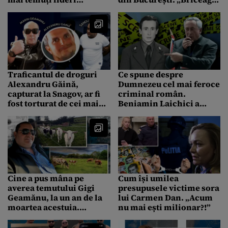
interlopi. Dulăii păzeau
meu taie și roboții!”
balta lui Petre Geamănu
Traficantul de droguri
Ce spune despre
Alexandru Găină,
Dumnezeu cel mai feroce
capturat la Snagov, ar fi
criminal român.
fost torturat de cei mai
Beniamin Laichici a
cruzi interlopi din
omorât cinci oameni
București. Ar fi deranjat
într-o singură zi
un afacerist chinez
Cine a pus mâna pe
Cum își umilea
averea temutului Gigi
presupusele victime sora
Geamănu, la un an de la
lui Carmen Dan. „Acum
moartea acestuia.
nu mai ești milionar?!”
Liderul interlop se
răsucește în mormânt