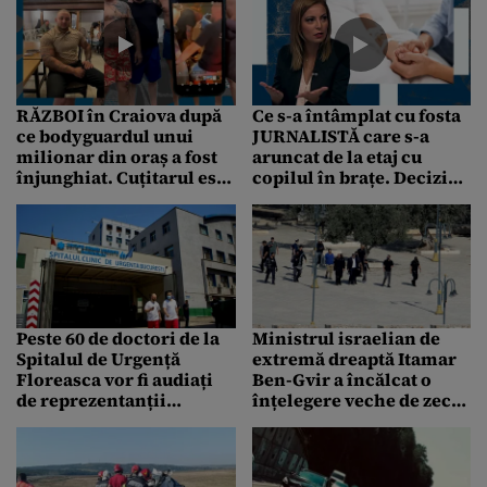
RĂZBOI în Craiova după
Ce s-a întâmplat cu fosta
ce bodyguardul unui
JURNALISTĂ care s-a
milionar din oraș a fost
aruncat de la etaj cu
înjunghiat. Cuțitarul este
copilul în brațe. Decizie
nepotul unui lider
neașteptată a
interlop deosebit de
judecătorilor
periculos
Peste 60 de doctori de la
Ministrul israelian de
Spitalul de Urgență
extremă dreaptă Itamar
Floreasca vor fi audiați
Ben-Gvir a încălcat o
de reprezentanții
înțelegere veche de zeci
Colegiului Medicilor, în
de ani și s-a rugat în
cazul Laviniei
complexul moscheei Al-
Aqsa