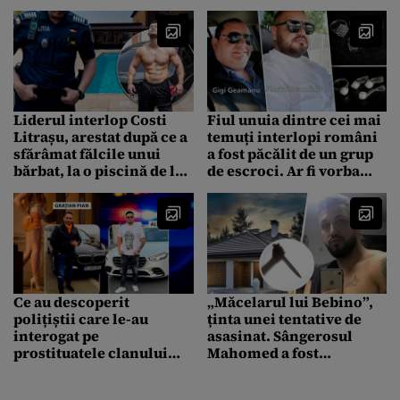
Liderul interlop Costi
Fiul unuia dintre cei mai
Litrașu, arestat după ce a
temuți interlopi români
sfărâmat fălcile unui
a fost păcălit de un grup
bărbat, la o piscină de lux
de escroci. Ar fi vorba
de lângă București
despre o cantitate
importantă de metal
prețios
Ce au descoperit
„Măcelarul lui Bebino”,
polițiștii care le-au
ținta unei tentative de
interogat pe
asasinat. Sângerosul
prostituatele clanului
Mahomed a fost
Pian. Fetele au fost puse
înjunghiat în fața casei
în fața faptului împlinit