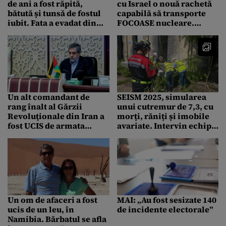
de ani a fost răpită,
cu Israel o nouă rachetă
bătută și tunsă de fostul
capabilă să transporte
iubit. Fata a evadat din
FOCOASE nucleare.
mașina agresorului,
Racheta Sejil, numită
aflată în mers
după un verset din Coran
Un alt comandant de
SEISM 2025, simularea
rang înalt al Gărzii
unui cutremur de 7,3, cu
Revoluţionale din Iran a
morți, răniți și imobile
fost UCIS de armata
avariate. Intervin echipe
israeliană. Saeed Izadi
de salvatori. ISC verifică
avea legături cu
ce clădiri se pot prăbuși
finanțarea Hamas
Un om de afaceri a fost
MAI: „Au fost sesizate 140
ucis de un leu, în
de incidente electorale”
Namibia. Bărbatul se afla