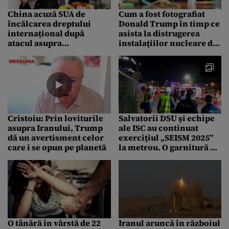
China acuză SUA de
Cum a fost fotografiat
încălcarea dreptului
Donald Trump în timp ce
internațional după
asista la distrugerea
atacul asupra
instalațiilor nucleare din
instalațiilor nucleare
Iran. Imagini rare din
iraniene
Situation Room
Cristoiu: Prin loviturile
Salvatorii DSU și echipe
asupra Iranului, Trump
ale ISC au continuat
dă un avertisment celor
exercițiul „SEISM 2025”
care i se opun pe planetă
la metrou. O garnitură de
tren a fost prinsă sub
dărâmături
O tânără în vârstă de 22
Iranul aruncă în războiul