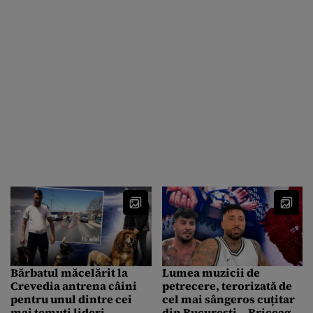
Bărbatul măcelărit la
Lumea muzicii de
Crevedia antrena câini
petrecere, terorizată de
pentru unul dintre cei
cel mai sângeros cuțitar
mai temuți lideri
din București. „Briceagul