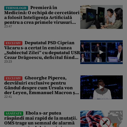
Premieră în
TEHNOLOGIE
Medicină: O echipă de cercetători
a folosit Inteligența Artificială
pentru a crea primele virusuri
sintetice la tratarea de E.coli
23:47
Deputatul PSD Ciprian
EXCLUSIV
Văcaru s-a certat în emisiunea
„Subiectul Zilei” cu deputatul USR
Cezar Drăgoescu, deficitul fiind
motivul scandalului
23:23
Gheorghe Piperea,
EXCLUSIV
dezvăluiri exclusive pentru
Gândul despre cum Ursula von
der Leyen, Emmanuel Macron și
Zelenski plănuiesc pe Signal să îl
22:41
pună „la respect” pe Trump
Ebola s-ar putea
SĂNĂTATE
răspândi mai rapid de la mutații.
OMS trage un semnal de alarmă