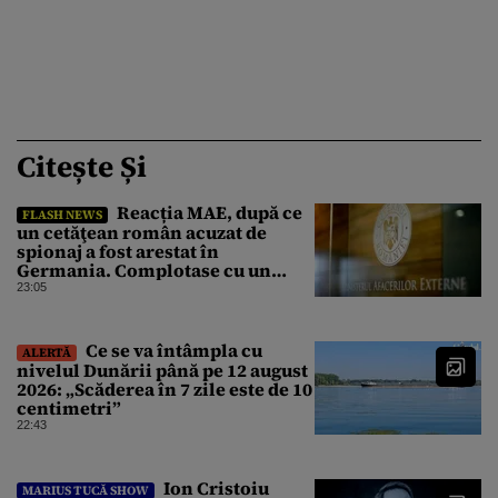
Citește Și
Reacția MAE, după ce
FLASH NEWS
un cetăţean român acuzat de
spionaj a fost arestat în
Germania. Complotase cu un
ucrainean ca să asasineze un
23:05
producător de drone
Ce se va întâmpla cu
ALERTĂ
nivelul Dunării până pe 12 august
2026: „Scăderea în 7 zile este de 10
centimetri”
22:43
Ion Cristoiu
MARIUS TUCĂ SHOW