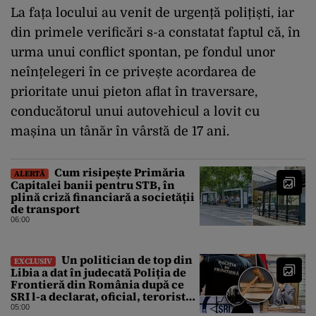
La fața locului au venit de urgență polițiști, iar
din primele verificări s-a constatat faptul că, în
urma unui conflict spontan, pe fondul unor
neînțelegeri în ce privește acordarea de
prioritate unui pieton aflat în traversare,
conducătorul unui autovehicul a lovit cu
mașina un tânăr în vârstă de 17 ani.
Cum risipește Primăria
ALERTĂ
Capitalei banii pentru STB, în
plină criză financiară a societății
de transport
06:00
Un politician de top din
EXCLUSIV
Libia a dat în judecată Poliția de
Frontieră din România după ce
SRI l-a declarat, oficial, terorist
ISIS
05:00