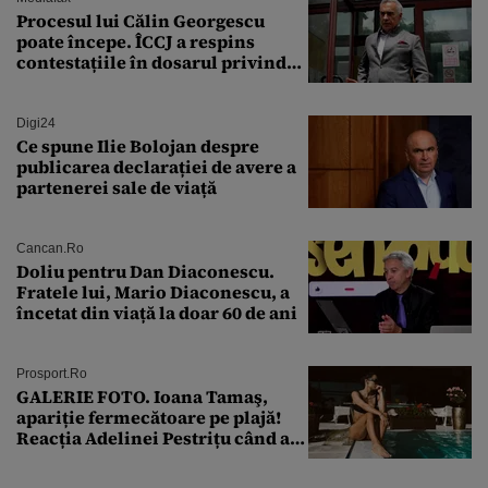
Procesul lui Călin Georgescu
poate începe. ÎCCJ a respins
contestațiile în dosarul privind
lovitura de stat
Digi24
Ce spune Ilie Bolojan despre
publicarea declarației de avere a
partenerei sale de viață
Cancan.ro
Doliu pentru Dan Diaconescu.
Fratele lui, Mario Diaconescu, a
încetat din viață la doar 60 de ani
Prosport.ro
GALERIE FOTO. Ioana Tamaş,
apariție fermecătoare pe plajă!
Reacția Adelinei Pestrițu când a
văzut-o