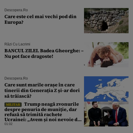
Descopera.ro
Care este cel mai vechi pod din
Europa?
Râzi Cu Lacrimi
BANCUL ZILEI. Badea Gheorghe: –
Nu pot face dragoste!
Descopera.ro
Care sunt marile orașe în care
tinerii din Generația Z și-ar dori
să trăiască?
Trump neagă zvonurile
MILITAR
despre penuria de muniție, dar
refuză să trimită rachete
Ucrainei: „Avem și noi nevoie de
rachete”
01:02