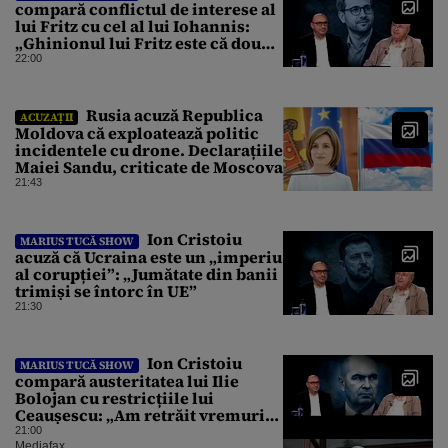
compară conflictul de interese al
lui Fritz cu cel al lui Iohannis:
„Ghinionul lui Fritz este că două
instanțe l-au declarat
22:00
incompatibil”
Rusia acuză Republica
ACUZAȚII
Moldova că exploatează politic
incidentele cu drone. Declarațiile
Maiei Sandu, criticate de Moscova
21:43
Ion Cristoiu
MARIUS TUCĂ SHOW
acuză că Ucraina este un „imperiu
al corupției”: „Jumătate din banii
trimiși se întorc în UE”
21:30
Ion Cristoiu
MARIUS TUCĂ SHOW
compară austeritatea lui Ilie
Bolojan cu restricțiile lui
Ceaușescu: „Am retrăit vremurile
tinereții”
21:00
Mediafax