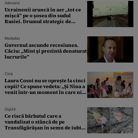
Adevarul
Ucrainenii aruncă în aer „tot ce
mișcă” pe o șosea din sudul
Rusiei. Drumul strategic de
aprovizionare către Crimeea este
controlat complet
Mediafax
Guvernul ascunde recesiunea.
Câciu: „Mint și prezintă denaturat
lucrurile”
Click
Laura Cosoi nu se oprește la cinci
copii? Ce spune vedeta: „Și Nina a
venit într-un moment în care nici
măcar nu mai discutam”
Digi24
Ce riscă bărbatul care a
vandalizat o stâncă de pe
Transfăgărășan în semn de iubire
față de „Anna”