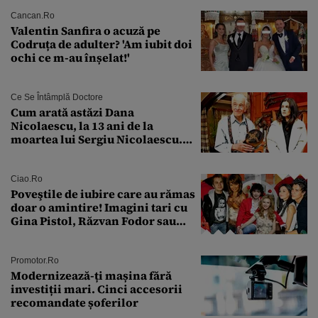
Cancan.ro
Valentin Sanfira o acuză pe
Codruța de adulter? 'Am iubit doi
ochi ce m-au înșelat!'
Ce Se Întâmplă Doctore
Cum arată astăzi Dana
Nicolaescu, la 13 ani de la
moartea lui Sergiu Nicolaescu.
Transformarea care i-a surprins
pe toți
Ciao.ro
Poveştile de iubire care au rămas
doar o amintire! Imagini tari cu
Gina Pistol, Răzvan Fodor sau
Andra Măruţă şi foştii parteneri
Promotor.ro
Modernizează-ți mașina fără
investiții mari. Cinci accesorii
recomandate șoferilor