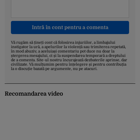
Intră în cont pentru a comenta
Vă rugăm să țineți cont că folosirea injuriilor, a limbajului
instigator la ură, a apelurilor la violență sau trimiterea repetată,
în mod abuziv, a aceluiași comentariu pot duce nu doar la
ștergerea mesajului, ci și la suspendarea temporară a dreptului
de a comenta. Site-ul nostru încurajează dezbaterile aprinse, dar
civilizate. Vă mulțumim pentru înțelegere și pentru contribuția
la o discuție bazată pe argumente, nu pe atacuri.
Recomandarea video