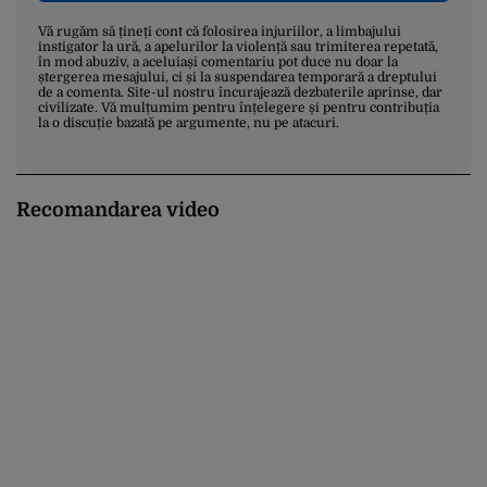
Vă rugăm să țineți cont că folosirea injuriilor, a limbajului
instigator la ură, a apelurilor la violență sau trimiterea repetată,
în mod abuziv, a aceluiași comentariu pot duce nu doar la
ștergerea mesajului, ci și la suspendarea temporară a dreptului
de a comenta. Site-ul nostru încurajează dezbaterile aprinse, dar
civilizate. Vă mulțumim pentru înțelegere și pentru contribuția
la o discuție bazată pe argumente, nu pe atacuri.
Recomandarea video