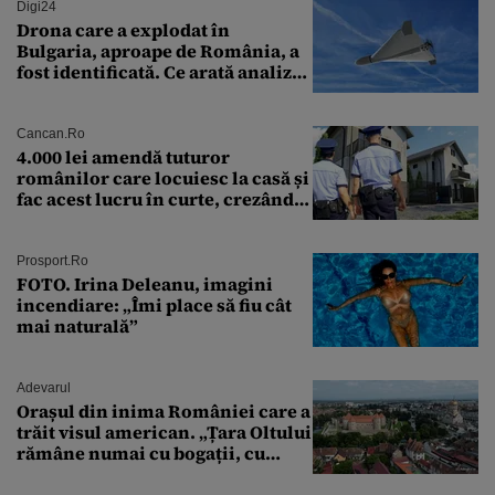
Digi24
Drona care a explodat în
Bulgaria, aproape de România, a
fost identificată. Ce arată analiza
preliminară a epavei
Cancan.ro
4.000 lei amendă tuturor
românilor care locuiesc la casă și
fac acest lucru în curte, crezând
că nu îi vede nimeni
Prosport.ro
FOTO. Irina Deleanu, imagini
incendiare: „Îmi place să fiu cât
mai naturală”
Adevarul
Orașul din inima României care a
trăit visul american. „Țara Oltului
rămâne numai cu bogații, cu
babele, cu moșnegii și cu
sărăntocii”