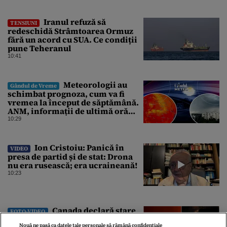
Iranul refuză să
TENSIUNI
redeschidă Strâmtoarea Ormuz
fără un acord cu SUA. Ce condiții
pune Teheranul
10:41
Meteorologii au
Gândul de Vreme
schimbat prognoza, cum va fi
vremea la început de săptămână.
ANM, informații de ultimă oră
pentru Gândul
10:29
Ion Cristoiu: Panică în
VIDEO
presa de partid și de stat: Drona
nu era rusească; era ucraineană!
10:23
Canada declară stare
FOTO-VIDEO
de urgență din cauza incendiilor
Nouă ne pasă ca datele tale personale să rămână confidențiale