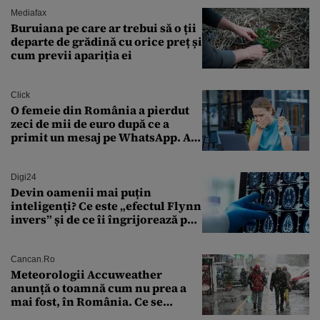
Mediafax
Buruiana pe care ar trebui să o ții
departe de grădină cu orice preț și
cum previi apariția ei
Click
O femeie din România a pierdut
zeci de mii de euro după ce a
primit un mesaj pe WhatsApp. A
crezut că va moșteni 175.000 de
euro din Franța
Digi24
Devin oamenii mai puțin
inteligenți? Ce este „efectul Flynn
invers” și de ce îi îngrijorează pe
cercetători
Cancan.ro
Meteorologii Accuweather
anunță o toamnă cum nu prea a
mai fost, în România. Ce se
întâmplă în septembrie,