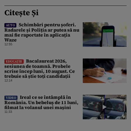
Citește Și
Schimbări pentru șoferi.
AUTO
Radarele și Poliția ar putea să nu
mai fie raportate în aplicația
Waze
12:55
Bacalaureat 2026,
EDUCAȚIE
sesiunea de toamnă. Probele
scrise încep luni, 10 august. Ce
trebuie să știe toți candidații
12:14
Ireal ce se întâmplă în
VIDEO
România. Un bebeluș de 11 luni,
filmat la volanul unei mașini
11:33