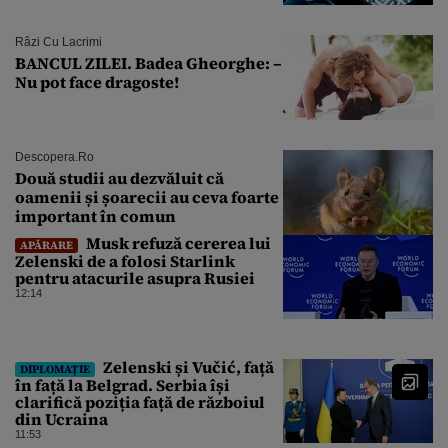
Râzi Cu Lacrimi
BANCUL ZILEI. Badea Gheorghe: –
Nu pot face dragoste!
Descopera.ro
Două studii au dezvăluit că
oamenii și șoarecii au ceva foarte
important în comun
Musk refuză cererea lui
APĂRARE
Zelenski de a folosi Starlink
pentru atacurile asupra Rusiei
12:14
Zelenski și Vučić, față
DIPLOMAȚIE
în față la Belgrad. Serbia își
clarifică poziția față de războiul
din Ucraina
11:53