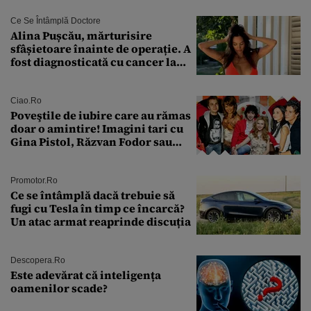
octombrie și noiembrie 2026, în
București. Pe ce dată ninge
Ce Se Întâmplă Doctore
Alina Pușcău, mărturisire
sfâșietoare înainte de operație. A
fost diagnosticată cu cancer la
sân în metastază: „Este singurul
tratament care o să mă ajute să
îmi salvez viața”
Ciao.ro
Poveştile de iubire care au rămas
doar o amintire! Imagini tari cu
Gina Pistol, Răzvan Fodor sau
Andra Măruţă şi foştii parteneri
Promotor.ro
Ce se întâmplă dacă trebuie să
fugi cu Tesla în timp ce încarcă?
Un atac armat reaprinde discuția
Descopera.ro
Este adevărat că inteligența
oamenilor scade?