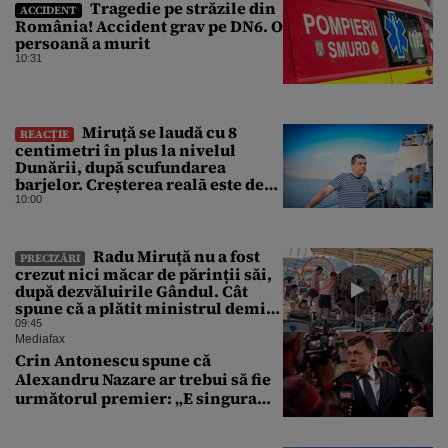
Tragedie pe străzile din
ACCIDENT
România! Accident grav pe DN6. O
persoană a murit
10:31
Miruță se laudă cu 8
REACȚIE
centimetri în plus la nivelul
Dunării, după scufundarea
barjelor. Creșterea realā este de
doar 4 centimetri
10:00
Radu Miruță nu a fost
PRECIZĂRI
crezut nici măcar de părinții săi,
după dezvăluirile Gândul. Cât
spune că a plătit ministrul demis
pentru vacanța la 5 stele în Turcia
09:45
Mediafax
Crin Antonescu spune că
Alexandru Nazare ar trebui să fie
următorul premier: „E singura
soluție”