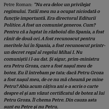
Petre Roman:
”Nu era deloc un privilejat
regimului. Tatăl meu nu a ocupat niciodată o
funcție importantă. Era directorul Editurii
Politice. A fost un comunist generos. Cum?
Pentru că a luptat în războiul din Spania, a fost
rănit de două ori. A fost recunoscut pentru
meritele lui în Spania, a fost recunoscut printr-
un decret regal al regelui Mihai I.
Nu
comuniștii i l-au dat. Și sigur, prim-ministru
era Petru Groza, care a fost nașul meu de
botez. Eu îl întrebam pe tata: dacă Petru Groza
a fost nașul meu, de ce nu mă cheamă pe mine
Petru? Abia acum câțiva ani s-a scris o carte
despre el și am văzut certificatul de botez al lui
Petru Groza. Îl chema Petre. Din cauza asta
sunt eu Petre și nu Petru.