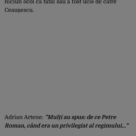
niciun ocol că tatăl său a fost ucis de către
Ceaușescu.
Adrian Artene:
”Mulți au spus: de ce Petre
Roman, când era un privilegiat al regimului…”