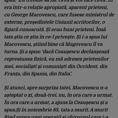
spus: ‘Eu trebuie să fac ceva și voi face ceva’. El
era într-o relație apropiată, aparent prieteni,
cu George Macovescu, care fusese ministrul de
externe, președintele Uniunii scriitorilor, o
figură cunoscută. Și erau buni prieteni. Însă
tata știa ce știa în ce-l privește. Și i-a spus lui
Macovescu, știind bine că Magovescu îl va
turna. Și a spus: ‘dacă Ceaușescu declanșează
represiunea fizică, eu mă adresez prietenilor
mei, socialiști și comuniști din Occident, din
Franța, din Spania, din Italia’.
Și atunci, spre surpriza tatei, Macovescu n-a
așteptat o zi, două-trei. nu, în ora care a urmat.
În ora care a urmat, a ajuns la Ceaușescu și a
spus.Și în noiembrie 83, tata a murit. A murit
fiind supus unei operații și chirurgul care i-a