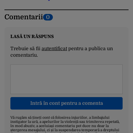
Comentarii
0
LASĂ UN RĂSPUNS
Trebuie să fii
autentificat
pentru a publica un
comentariu.
Intră în cont pentru a comenta
Vă rugăm să țineți cont că folosirea injuriilor, a limbajului
instigator la ură, a apelurilor la violență sau trimiterea repetată,
în mod abuziv, a aceluiași comentariu pot duce nu doar la
ștergerea mesajului, ci și la suspendarea temporară a dreptului