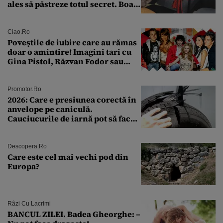
ales să păstreze totul secret. Boala
a fost descoperită la un control de
rutină
Ciao.ro
Poveştile de iubire care au rămas
doar o amintire! Imagini tari cu
Gina Pistol, Răzvan Fodor sau
Andra Măruţă şi foştii parteneri
Promotor.ro
2026: Care e presiunea corectă în
anvelope pe caniculă.
Cauciucurile de iarnă pot să facă
explozie la peste 40°C?
Descopera.ro
Care este cel mai vechi pod din
Europa?
Râzi Cu Lacrimi
BANCUL ZILEI. Badea Gheorghe: –