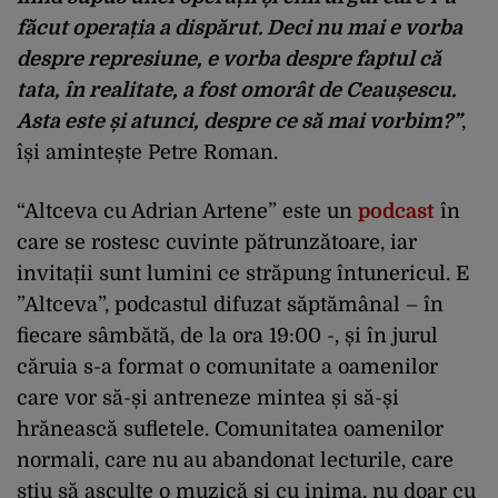
făcut operația a dispărut. Deci nu mai e vorba
despre represiune, e vorba despre faptul că
tata, în realitate, a fost omorât de Ceaușescu.
Asta este și atunci, despre ce să mai vorbim?”
,
își amintește Petre Roman.
“Altceva cu Adrian Artene” este un
podcast
în
care se rostesc cuvinte pătrunzătoare, iar
invitații sunt lumini ce străpung întunericul. E
”Altceva”, podcastul difuzat săptămânal – în
fiecare sâmbătă, de la ora 19:00 -, și în jurul
căruia s-a format o comunitate a oamenilor
care vor să-și antreneze mintea și să-și
hrănească sufletele. Comunitatea oamenilor
normali, care nu au abandonat lecturile, care
știu să asculte o muzică și cu inima, nu doar cu