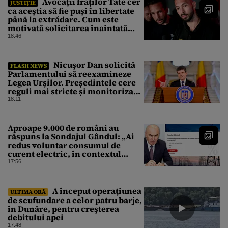
Avocații fraților Tate cer
JUSTIȚIE
ca aceștia să fie puși în libertate
până la extrădare. Cum este
motivată solicitarea înaintată
instanței
18:46
Nicuşor Dan solicită
FLASH NEWS
Parlamentului să reexamineze
Legea Urşilor. Președintele cere
reguli mai stricte și monitorizare
în timp real
18:11
Aproape 9.000 de români au
răspuns la Sondajul Gândul: „Ai
redus voluntar consumul de
curent electric, în contextul
crizei energetice?” Rezultatul a
17:56
fost o surpriză
A început operaţiunea
ULTIMA ORĂ
de scufundare a celor patru barje,
în Dunăre, pentru creşterea
debitului apei
17:48