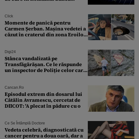
Transilvania le acordă o
finanțare uriașă
Click
Momente de panică pentru
Carmen Șerban. Mașina vedetei a
căzut în craterul din zona Eroilor:
„M-am speriat foarte tare”
Digi24
Stânca vandalizată pe
Transfăgărășan. Ce le răspunde
un inspector de Poliție celor care
întreabă: „Dar ce a făcut?”
Cancan.ro
Episodul extrem din dosarul lui
Cătălin Avramescu, cercetat de
DIICOT: 'A plecat în pădure cu o
Ce Se Întâmplă Doctore
Vedeta celebră, diagnosticată cu
cancer pentru a doua oară, dar a