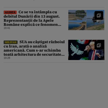
Ce se va întâmpla cu
ALERTĂ
debitul Dunării din 13 august.
Reprezentanții de la Apele
Române explică ce fenomen
urmează
19:41
SUA au câștigat războiul
MILITAR
cu Iran, arată o analiză
americană. Cum s-ar schimba
toată arhitectura de securitate
din Orientul Mijlociu
19:28