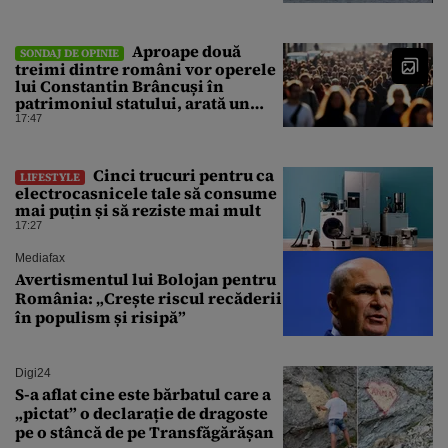
Aproape două
SONDAJ DE OPINIE
treimi dintre români vor operele
lui Constantin Brâncuși în
patrimoniul statului, arată un
sondaj
17:47
Cinci trucuri pentru ca
LIFESTYLE
electrocasnicele tale să consume
mai puțin și să reziste mai mult
17:27
Mediafax
Avertismentul lui Bolojan pentru
România: „Crește riscul recăderii
în populism și risipă”
Digi24
S-a aflat cine este bărbatul care a
„pictat” o declarație de dragoste
pe o stâncă de pe Transfăgărășan