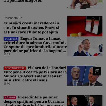
Nu pot face dragoste!
Descopera.ro
Cum să-ți crești încrederea în
sine în situații toxice. Fraze și
acțiuni care chiar te pot ajuta
Eugen Tomac a lansat
POLITICĂ
critici dure la adresa Guvernului.
Ce spune despre fondurile alocate
partidelor politice de la bugetul
de stat
19:19
Pîslaru de la Fonduri
CONTROVERSĂ
Europene îl ceartă pe Pîslaru de la
Muncă. Ce avertisment a lansat
ministrul către el însuși
19:00
Președintele polonez
RĂZBOI
despre sprijinul pentru Ucraina:
”Acolo unde este bătut un muscal,