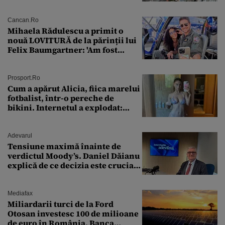
Cancan.ro
Mihaela Rădulescu a primit o
nouă LOVITURĂ de la părinții lui
Felix Baumgartner: 'Am fost
ȘTEARSĂ complet din
Prosport.ro
Cum a apărut Alicia, fiica marelui
fotbalist, într-o pereche de
bikini. Internetul a explodat:
„Zeiță superbă!”
Adevarul
Tensiune maximă înainte de
verdictul Moody’s. Daniel Dăianu
explică de ce decizia este crucială
pentru economia României
Mediafax
Miliardarii turci de la Ford
Otosan investesc 100 de milioane
de euro în România. Banca