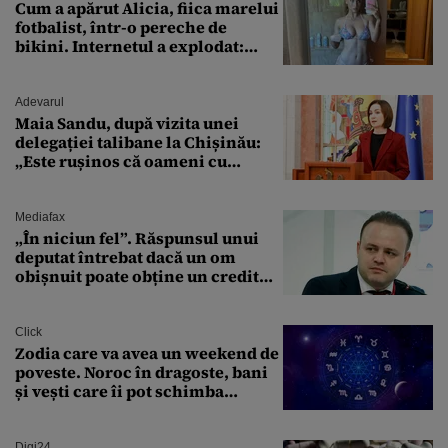
Cum a apărut Alicia, fiica marelui
fotbalist, într-o pereche de
bikini. Internetul a explodat:
„Zeiță superbă!”
Adevarul
Maia Sandu, după vizita unei
delegației talibane la Chișinău:
„Este rușinos că oameni cu
funcții înalte nu se
documentează”
Mediafax
„În niciun fel”. Răspunsul unui
deputat întrebat dacă un om
obișnuit poate obține un credit
ipotecar
Click
Zodia care va avea un weekend de
poveste. Noroc în dragoste, bani
și vești care îi pot schimba
viitorul
Digi24