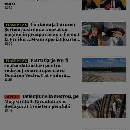
euro
12:32
Cântăreața Carmen
FLASH NEWS
Șerban susține că a căzut cu
mașina în groapa care s-a format
la Eroilor: „M-am speriat foarte
tare”
12:00
Patru barje vor fi
FLASH NEWS
scufundate astăzi pentru
redirecționarea apei către
Dunărea Veche. Cât va dura
operațiunea
11:38
Defecțiune la metrou, pe
ALERTĂ
Magistrala 1. Circulația s-a
desfășurat în sistem pendulă
10:41