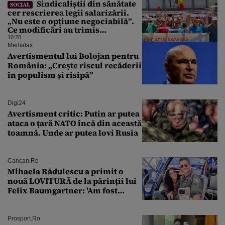
Sindicaliștii din sănătate
SOCIAL
cer rescrierea legii salarizării.
„Nu este o opțiune negociabilă”.
Ce modificări au trimis
Guvernului Bolojan
10:28
Mediafax
Avertismentul lui Bolojan pentru
România: „Crește riscul recăderii
în populism și risipă”
Digi24
Avertisment critic: Putin ar putea
ataca o țară NATO încă din această
toamnă. Unde ar putea lovi Rusia
Cancan.ro
Mihaela Rădulescu a primit o
nouă LOVITURĂ de la părinții lui
Felix Baumgartner: 'Am fost
ȘTEARSĂ complet din
Prosport.ro