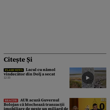
Citește Și
Lacul cu nămol
FLASH NEWS
vindecător din Dolj a secat
12:33
AUR acuză Guvernul
REACȚIE
Bolojan că blochează tranzacții
imobiliare de peste un miliard de