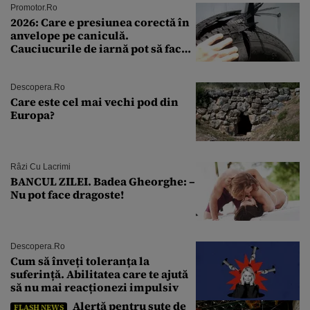
Promotor.ro
2026: Care e presiunea corectă în
anvelope pe caniculă.
Cauciucurile de iarnă pot să facă
explozie la peste 40°C?
Descopera.ro
Care este cel mai vechi pod din
Europa?
Râzi Cu Lacrimi
BANCUL ZILEI. Badea Gheorghe: –
Nu pot face dragoste!
Descopera.ro
Cum să înveți toleranța la
suferință. Abilitatea care te ajută
să nu mai reacționezi impulsiv
Alertă pentru sute de
FLASH NEWS