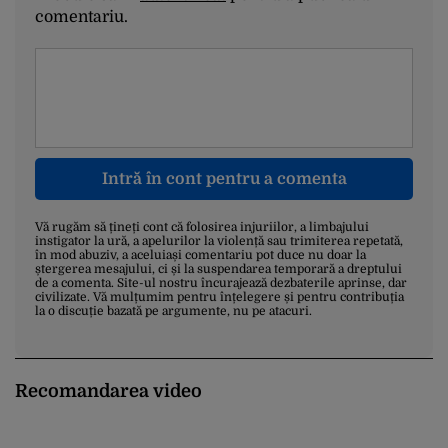
comentariu.
Intră în cont pentru a comenta
Vă rugăm să țineți cont că folosirea injuriilor, a limbajului
instigator la ură, a apelurilor la violență sau trimiterea repetată,
în mod abuziv, a aceluiași comentariu pot duce nu doar la
ștergerea mesajului, ci și la suspendarea temporară a dreptului
de a comenta. Site-ul nostru încurajează dezbaterile aprinse, dar
civilizate. Vă mulțumim pentru înțelegere și pentru contribuția
la o discuție bazată pe argumente, nu pe atacuri.
Recomandarea video