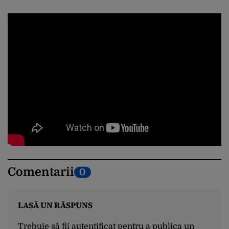
Comentarii
0
LASĂ UN RĂSPUNS
Trebuie să fii
autentificat
pentru a publica un