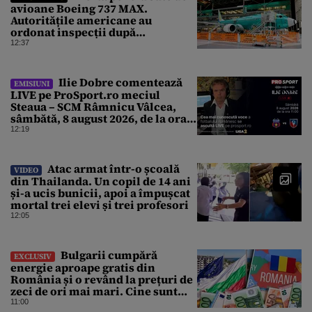
avioane Boeing 737 MAX.
Autoritățile americane au
ordonat inspecții după
descoperirea unor fisuri în
12:37
structura aeronavelor
Ilie Dobre comentează
EMISIUNI
LIVE pe ProSport.ro meciul
Steaua – SCM Râmnicu Vâlcea,
sâmbătă, 8 august 2026, de la ora
11:00
12:19
Atac armat într-o școală
VIDEO
din Thailanda. Un copil de 14 ani
și-a ucis bunicii, apoi a împușcat
mortal trei elevi și trei profesori
12:05
Bulgarii cumpără
EXCLUSIV
energie aproape gratis din
România și o revând la prețuri de
zeci de ori mai mari. Cine sunt
noii „băieți deștepți” din energie
11:00