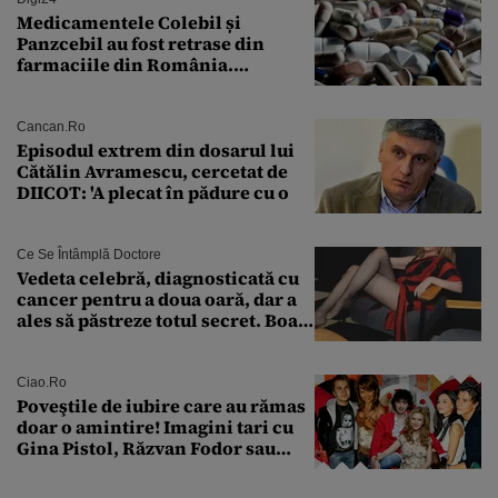
Medicamentele Colebil și
Panzcebil au fost retrase din
farmaciile din România.
Explicația dată de Agenția
Națională a Medicamentului
Cancan.ro
Episodul extrem din dosarul lui
Cătălin Avramescu, cercetat de
DIICOT: 'A plecat în pădure cu o
Ce Se Întâmplă Doctore
Vedeta celebră, diagnosticată cu
cancer pentru a doua oară, dar a
ales să păstreze totul secret. Boala
a fost descoperită la un control de
rutină
Ciao.ro
Poveştile de iubire care au rămas
doar o amintire! Imagini tari cu
Gina Pistol, Răzvan Fodor sau
Andra Măruţă şi foştii parteneri