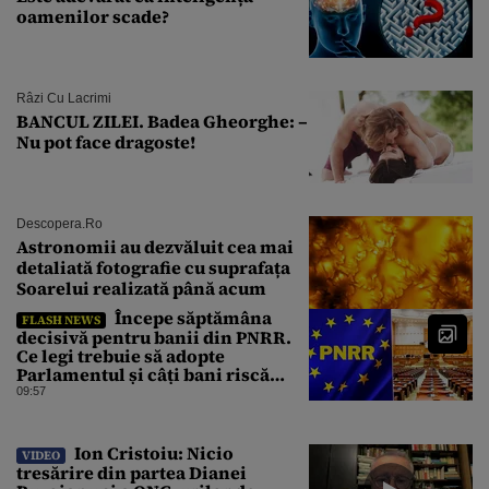
oamenilor scade?
Râzi Cu Lacrimi
BANCUL ZILEI. Badea Gheorghe: –
Nu pot face dragoste!
Descopera.ro
Astronomii au dezvăluit cea mai
detaliată fotografie cu suprafața
Soarelui realizată până acum
Începe săptămâna
FLASH NEWS
decisivă pentru banii din PNRR.
Ce legi trebuie să adopte
Parlamentul și câți bani riscă
România să piardă
09:57
Ion Cristoiu: Nicio
VIDEO
tresărire din partea Dianei