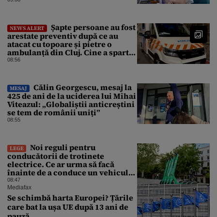
Șapte persoane au fost
NEWS ALERT
arestate preventiv după ce au
atacat cu topoare și pietre o
ambulanță din Cluj. Cine a spart
parbrizul și l-a rănit pe șofer
08:56
Călin Georgescu, mesaj la
MESAJ
425 de ani de la uciderea lui Mihai
Viteazul: „Globaliștii anticreștini
se tem de românii uniți”
08:55
Noi reguli pentru
LEGE
conducătorii de trotinete
electrice. Ce ar urma să facă
înainte de a conduce un vehicul
pe drumurile publice
08:47
Mediafax
Se schimbă harta Europei? Țările
care bat la ușa UE după 13 ani de
pauză