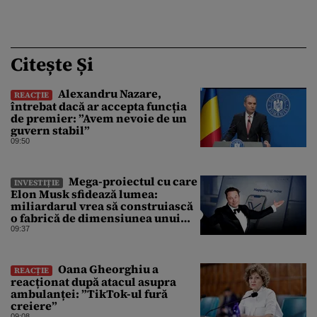
Citește Și
Alexandru Nazare,
REACȚIE
întrebat dacă ar accepta funcția
de premier: ”Avem nevoie de un
guvern stabil”
09:50
Mega-proiectul cu care
INVESTIȚIE
Elon Musk sfidează lumea:
miliardarul vrea să construiască
o fabrică de dimensiunea unui
oraș
09:37
Oana Gheorghiu a
REACȚIE
reacționat după atacul asupra
ambulanței: ”TikTok-ul fură
creiere”
09:08