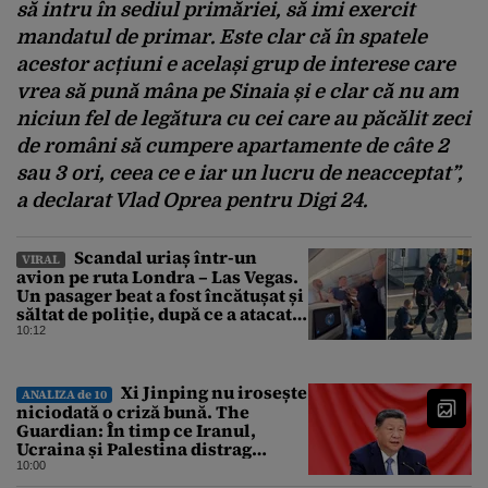
să intru în sediul primăriei, să imi exercit
mandatul de primar. Este clar că în spatele
acestor acțiuni e același grup de interese care
vrea să pună mâna pe Sinaia și e clar că nu am
niciun fel de legătura cu cei care au păcălit zeci
de români să cumpere apartamente de câte 2
sau 3 ori, ceea ce e iar un lucru de neacceptat”,
a declarat Vlad Oprea pentru Digi 24.
Scandal uriaș într-un
VIRAL
avion pe ruta Londra – Las Vegas.
Un pasager beat a fost încătușat și
săltat de poliție, după ce a atacat o
stewardesă
10:12
Xi Jinping nu irosește
ANALIZA de 10
niciodată o criză bună. The
Guardian: În timp ce Iranul,
Ucraina și Palestina distrag
atenția lumii, el strânge șurubul”
10:00