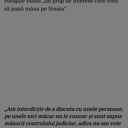
corupție există „un grup de interese care vrea
să pună mâna pe Sinaia”.
„Am interdicție de a discuta cu unele persoane,
pe unele nici măcar nu le cunosc și sunt supus
măsurii controlului judiciar, adica nu am voie