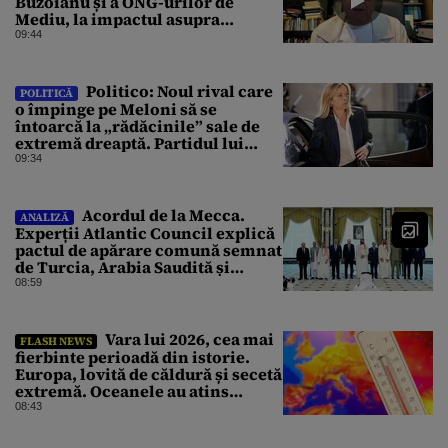
Buzoianu și a ONG-urilor de
Mediu, la impactul asupra
Mediului al Operațiunii de pe
09:44
Dunăre
Politico: Noul rival care
POLITICĂ
o împinge pe Meloni să se
întoarcă la „rădăcinile” sale de
extremă dreaptă. Partidul lui
Vannacci a trecut de 7% în
09:34
sondaje
Acordul de la Mecca.
ANALIZĂ
Experții Atlantic Council explică
pactul de apărare comună semnat
de Turcia, Arabia Saudită și
Pakistan
08:59
Vara lui 2026, cea mai
FLASH NEWS
fierbinte perioadă din istorie.
Europa, lovită de căldură și secetă
extremă. Oceanele au atins
temperaturi record
08:43