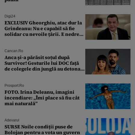
Digi24
EXCLUSIV Gheorghiu, atac dur la
Grindeanu: Nu e capabil să fie
solidar cu nevoile țării. E nedrept
ca PSD să primească guvernarea
Cancan.ro
Anca și-a părăsit soțul după
Survivor! Gesturile lui DOC față
de colegele din junglă au detonat
relația de acasă!
Prosport.ro
FOTO. Irina Deleanu, imagini
incendiare: „Îmi place să fiu cât
mai naturală”
Adevarul
SURSE Noile condiții puse de
Bolojan pentru a vota un guvern