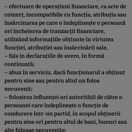
– efectuare de operațiuni financiare, ca acte de
comerț, incompatibile cu funcția, atribuția sau
însărcinarea pe care o îndeplinește o persoană
ori încheierea de tranzacții financiare,
utilizând informațiile obținute în virtutea
funcției, atribuției sau însărcinării sale,
– fals în declarațiile de avere, în formă
continuată;
– abuz în serviciu, dacă funcționarul a obținut
pentru sine sau pentru altul un folos
necuvenit;
– folosirea influenței ori autorității de către o
persoanei care îndeplinește o funcție de
conducere într-un partid, în scopul obținerii
pentru sine ori pentru altul de bani, bunuri sau
alte foloase necuvenite;