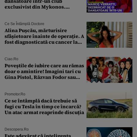
dansatoare într-un club
exclusivist din Mykonos.
Campionul italian a cedat
complet în fața ispitei!
Ce Se Întâmplă Doctore
Alina Pușcău, mărturisire
sfâșietoare înainte de operație. A
fost diagnosticată cu cancer la
sân în metastază: „Este singurul
tratament care o să mă ajute să
îmi salvez viața”
Ciao.ro
Poveştile de iubire care au rămas
doar o amintire! Imagini tari cu
Gina Pistol, Răzvan Fodor sau
Andra Măruţă şi foştii parteneri
Promotor.ro
Ce se întâmplă dacă trebuie să
fugi cu Tesla în timp ce încarcă?
Un atac armat reaprinde discuția
Descopera.ro
Este adevărat că inteligența