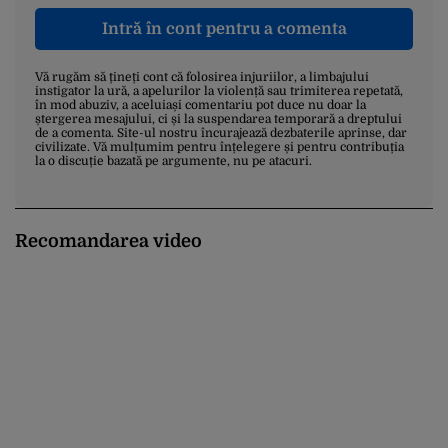
Intră în cont pentru a comenta
Vă rugăm să țineți cont că folosirea injuriilor, a limbajului
instigator la ură, a apelurilor la violență sau trimiterea repetată,
în mod abuziv, a aceluiași comentariu pot duce nu doar la
ștergerea mesajului, ci și la suspendarea temporară a dreptului
de a comenta. Site-ul nostru încurajează dezbaterile aprinse, dar
civilizate. Vă mulțumim pentru înțelegere și pentru contribuția
la o discuție bazată pe argumente, nu pe atacuri.
Recomandarea video