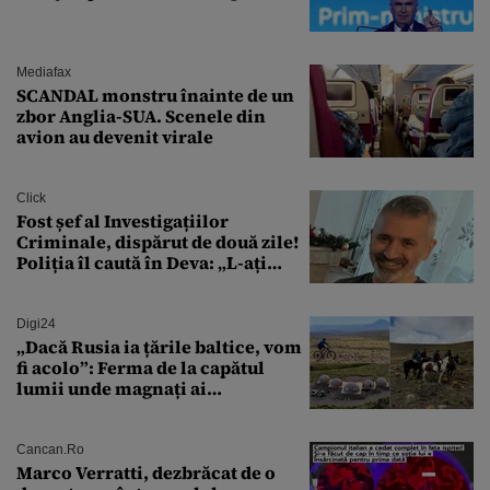
Mediafax
SCANDAL monstru înainte de un
zbor Anglia-SUA. Scenele din
avion au devenit virale
Click
Fost șef al Investigațiilor
Criminale, dispărut de două zile!
Poliția îl caută în Deva: „L-ați
văzut?”
Digi24
„Dacă Rusia ia țările baltice, vom
fi acolo”: Ferma de la capătul
lumii unde magnați ai
tehnologiei vor să
supraviețuiască apocalipsei
Cancan.ro
Marco Verratti, dezbrăcat de o