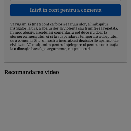
Intră în cont pentru a comenta
Vă rugăm să țineți cont că folosirea injuriilor, a limbajului
instigator la ură, a apelurilor la violență sau trimiterea repetată,
în mod abuziv, a aceluiași comentariu pot duce nu doar la
ștergerea mesajului, ci și la suspendarea temporară a dreptului
de a comenta. Site-ul nostru încurajează dezbaterile aprinse, dar
civilizate. Vă mulțumim pentru înțelegere și pentru contribuția
la o discuție bazată pe argumente, nu pe atacuri.
Recomandarea video