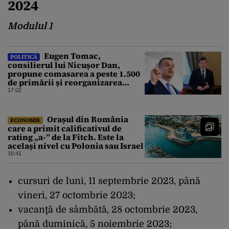
2024
Modulul 1
Eugen Tomac,
POLITICĂ
consilierul lui Nicușor Dan,
propune comasarea a peste 1.500
de primării și reorganizarea
administrativă a județelor
17:02
Orașul din România
ECONOMIE
care a primit calificativul de
rating „a-” de la Fitch. Este la
același nivel cu Polonia sau Israel
16:41
cursuri de luni, 11 septembrie 2023, până
vineri, 27 octombrie 2023;
vacanţă de sâmbătă, 28 octombrie 2023,
până duminică, 5 noiembrie 2023;