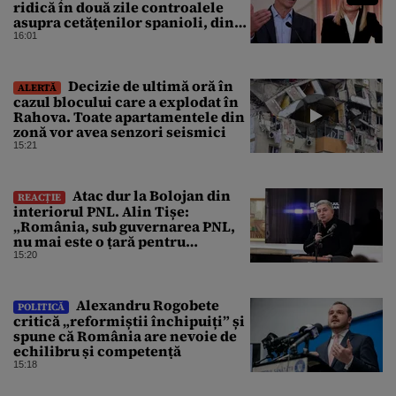
ridică în două zile controalele
asupra cetățenilor spanioli, din
cauza crizei migrației
16:01
Decizie de ultimă oră în
ALERTĂ
cazul blocului care a explodat în
Rahova. Toate apartamentele din
zonă vor avea senzori seismici
15:21
Atac dur la Bolojan din
REACȚIE
interiorul PNL. Alin Tișe:
„România, sub guvernarea PNL,
nu mai este o țară pentru
investitori”
15:20
Alexandru Rogobete
POLITICĂ
critică „reformiștii închipuiți” și
spune că România are nevoie de
echilibru și competență
15:18