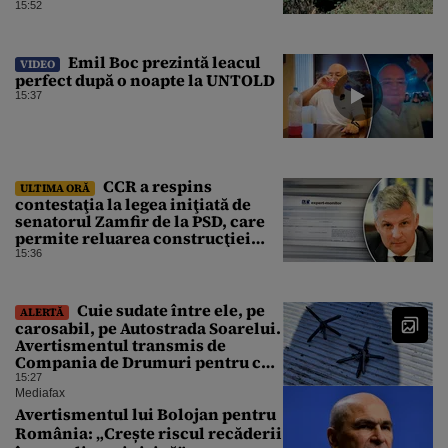
15:52
Emil Boc prezintă leacul
VIDEO
perfect după o noapte la UNTOLD
15:37
CCR a respins
ULTIMA ORĂ
contestaţia la legea iniţiată de
senatorul Zamfir de la PSD, care
permite reluarea construcţiei
hidrocentralelor din zonele
15:36
protejate
Cuie sudate între ele, pe
ALERTĂ
carosabil, pe Autostrada Soarelui.
Avertismentul transmis de
Compania de Drumuri pentru cei
care tranzitează A2
15:27
Mediafax
Avertismentul lui Bolojan pentru
România: „Crește riscul recăderii