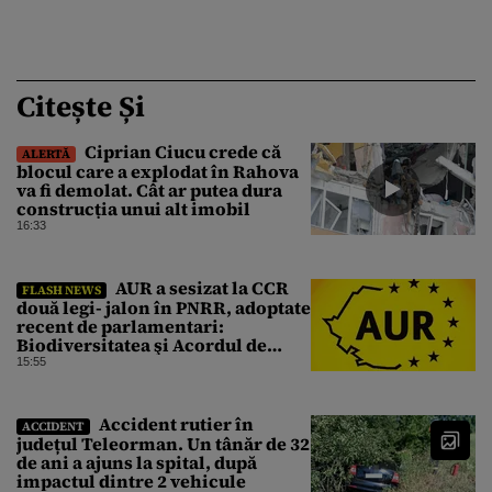
Citește Și
Ciprian Ciucu crede că
ALERTĂ
blocul care a explodat în Rahova
va fi demolat. Cât ar putea dura
construcția unui alt imobil
16:33
AUR a sesizat la CCR
FLASH NEWS
două legi- jalon în PNRR, adoptate
recent de parlamentari:
Biodiversitatea şi Acordul de
împrumut cu BIRD
15:55
Accident rutier în
ACCIDENT
județul Teleorman. Un tânăr de 32
de ani a ajuns la spital, după
impactul dintre 2 vehicule