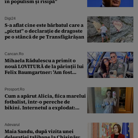
în populism și risipă”
Digi24
S-a aflat cine este bărbatul care a
„pictat” o declarație de dragoste
pe o stâncă de pe Transfăgărășan
Cancan.ro
Mihaela Rădulescu a primit o
nouă LOVITURĂ de la părinții lui
Felix Baumgartner: 'Am fost
ȘTEARSĂ complet din
Prosport.ro
Cum a apărut Alicia, fiica marelui
fotbalist, într-o pereche de
bikini. Internetul a explodat:
„Zeiță superbă!”
Adevarul
Maia Sandu, după vizita unei
delegației talibane la Chișinău: