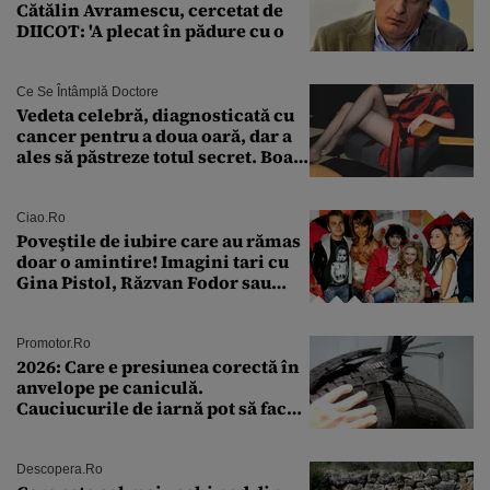
Cătălin Avramescu, cercetat de
DIICOT: 'A plecat în pădure cu o
Ce Se Întâmplă Doctore
Vedeta celebră, diagnosticată cu
cancer pentru a doua oară, dar a
ales să păstreze totul secret. Boala
a fost descoperită la un control de
rutină
Ciao.ro
Poveştile de iubire care au rămas
doar o amintire! Imagini tari cu
Gina Pistol, Răzvan Fodor sau
Andra Măruţă şi foştii parteneri
Promotor.ro
2026: Care e presiunea corectă în
anvelope pe caniculă.
Cauciucurile de iarnă pot să facă
explozie la peste 40°C?
Descopera.ro