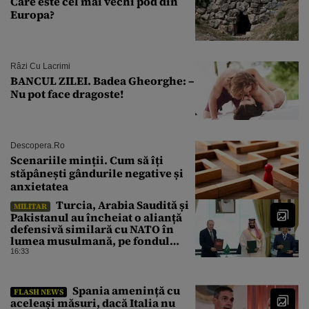
Care este cel mai vechi pod din
Europa?
Râzi Cu Lacrimi
BANCUL ZILEI. Badea Gheorghe: –
Nu pot face dragoste!
Descopera.ro
Scenariile minții. Cum să îți
stăpânești gândurile negative și
anxietatea
Turcia, Arabia Saudită și
MILITAR
Pakistanul au încheiat o alianță
defensivă similară cu NATO în
lumea musulmană, pe fondul
conflictelor din Orientul Mijlociu
16:33
Spania amenință cu
FLASH NEWS
aceleași măsuri, dacă Italia nu