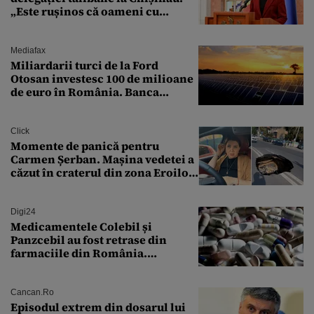
„Este rușinos că oameni cu
funcții înalte nu se
documentează”
Mediafax
Miliardarii turci de la Ford
Otosan investesc 100 de milioane
de euro în România. Banca
Transilvania le acordă o
finanțare uriașă
Click
Momente de panică pentru
Carmen Șerban. Mașina vedetei a
căzut în craterul din zona Eroilor:
„M-am speriat foarte tare”
Digi24
Medicamentele Colebil și
Panzcebil au fost retrase din
farmaciile din România.
Explicația dată de Agenția
Națională a Medicamentului
Cancan.ro
Episodul extrem din dosarul lui