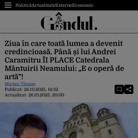
Politică
Actualitate
Externe
Economic
Ziua în care toată lumea a devenit
credincioasă. Până și lui Andrei
Caramitru ÎI PLACE Catedrala
Mântuirii Neamului: „E o operă de
artă”!
Marian Tănase
Publicat:
26.10.2025, 16:32
Actualizat:
26.10.2025, 20:00