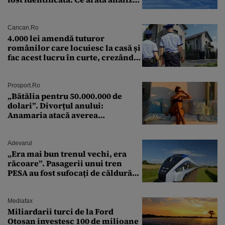
preliminară a epavei
Cancan.ro
4.000 lei amendă tuturor
românilor care locuiesc la casă și
fac acest lucru în curte, crezând
că nu îi vede nimeni
Prosport.ro
„Bătălia pentru 50.000.000 de
dolari”. Divorțul anului:
Anamaria atacă averea
milionarului
Adevarul
„Era mai bun trenul vechi, era
răcoare”. Pasagerii unui tren
PESA au fost sufocați de căldură
pe ruta București-Constanța
Mediafax
Miliardarii turci de la Ford
Otosan investesc 100 de milioane