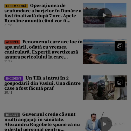
Operațiunea de
ULTIMA ORĂ
scufundare a barjelor în Dunăre a
fost finalizată după 7 ore. Apele
Române anunță când vor fi
simțite efectele
21:56
Fenomenul care are loc în
ALERTĂ
apa mării, odată cu vremea
caniculară. Experții avertizează
asupra pericolului la care
oamenii pot fi expuși
21:17
Un TIR a intrat în 2
INCIDENT
gospodării din Vaslui. Una dintre
case a fost făcută praf
20:41
Guvernul crede că sunt
BILANȚ
mulţi angajaţi în sănătate.
Alexandru Rogobete spune că nu
e destul personal pentru