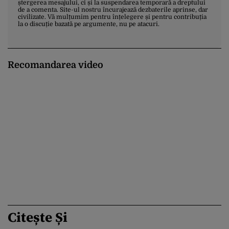
ștergerea mesajului, ci și la suspendarea temporară a dreptului
de a comenta. Site-ul nostru încurajează dezbaterile aprinse, dar
civilizate. Vă mulțumim pentru înțelegere și pentru contribuția
la o discuție bazată pe argumente, nu pe atacuri.
Recomandarea video
Citește Și