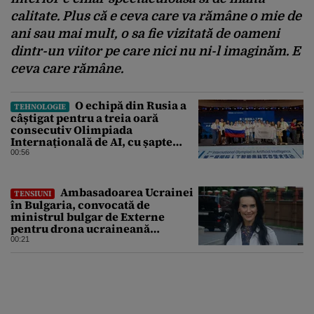
calitate. Plus că e ceva care va rămâne o mie de
ani sau mai mult, o sa fie vizitată de oameni
dintr-un viitor pe care nici nu ni-l imaginăm. E
ceva care rămâne.
O echipă din Rusia a
TEHNOLOGIE
câștigat pentru a treia oară
consecutiv Olimpiada
Internațională de AI, cu șapte
medalii din aur și una de bronz
00:56
Ambasadoarea Ucrainei
TENSIUNI
în Bulgaria, convocată de
ministrul bulgar de Externe
pentru drona ucraineană
prăbușită în apropierea
00:21
infrastructurii critice