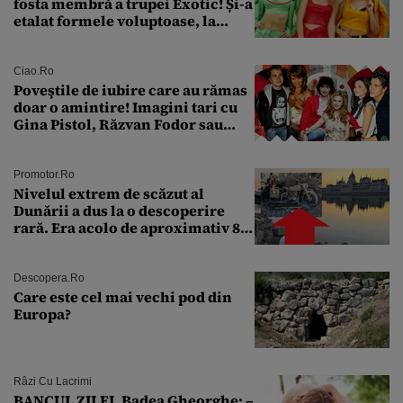
fosta membră a trupei Exotic! Și-a
etalat formele voluptoase, la
aproape 50 de ani
Ciao.ro
Poveştile de iubire care au rămas
doar o amintire! Imagini tari cu
Gina Pistol, Răzvan Fodor sau
Andra Măruţă şi foştii parteneri
Promotor.ro
Nivelul extrem de scăzut al
Dunării a dus la o descoperire
rară. Era acolo de aproximativ 80
de ani
Descopera.ro
Care este cel mai vechi pod din
Europa?
Râzi Cu Lacrimi
BANCUL ZILEI. Badea Gheorghe: –