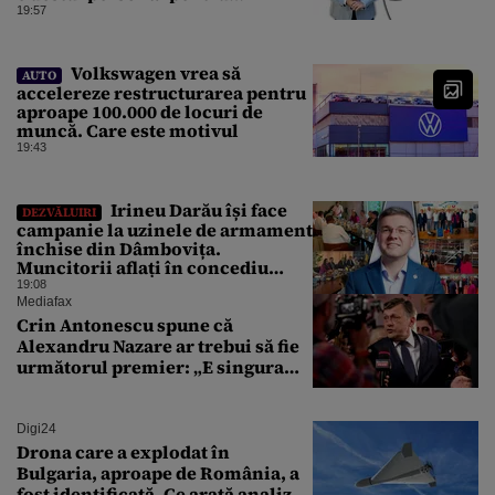
combaterea infecţiilor
19:57
nosocomiale
Volkswagen vrea să
AUTO
accelereze restructurarea pentru
aproape 100.000 de locuri de
muncă. Care este motivul
19:43
Irineu Darău își face
DEZVĂLUIRI
campanie la uzinele de armament
închise din Dâmbovița.
Muncitorii aflați în concediu
forțat din cauza lipsei comenzilor
19:08
au fost chemați de acasă pentru a
Mediafax
da mâna cu Ministrul Economiei
Crin Antonescu spune că
Alexandru Nazare ar trebui să fie
următorul premier: „E singura
soluție”
Digi24
Drona care a explodat în
Bulgaria, aproape de România, a
fost identificată. Ce arată analiza