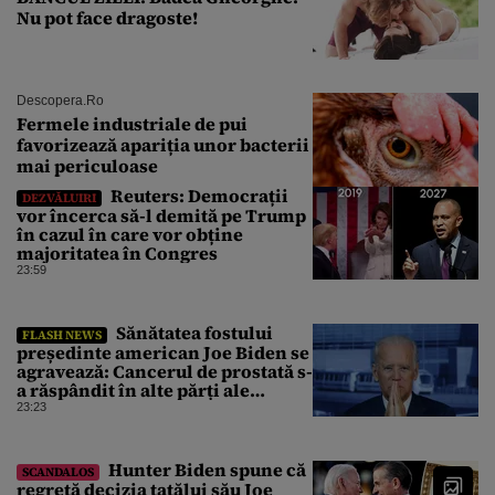
Nu pot face dragoste!
Descopera.ro
Fermele industriale de pui
favorizează apariția unor bacterii
mai periculoase
Reuters: Democrații
DEZVĂLUIRI
vor încerca să-l demită pe Trump
în cazul în care vor obține
majoritatea în Congres
23:59
Sănătatea fostului
FLASH NEWS
președinte american Joe Biden se
agravează: Cancerul de prostată s-
a răspândit în alte părți ale
corpului
23:23
Hunter Biden spune că
SCANDALOS
regretă decizia tatălui său Joe