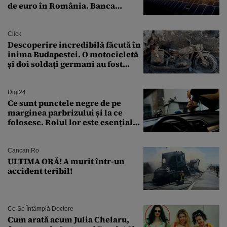
de euro în România. Banca
Transilvania le acordă o
finanțare uriașă
Click
Descoperire incredibilă făcută în
inima Budapestei. O motocicletă
și doi soldați germani au fost
găsiți în Dunăre
Digi24
Ce sunt punctele negre de pe
marginea parbrizului și la ce
folosesc. Rolul lor este esențial
pentru siguranța mașinii
Cancan.ro
ULTIMA ORĂ! A murit într-un
accident teribil!
Ce Se Întâmplă Doctore
Cum arată acum Julia Chelaru,