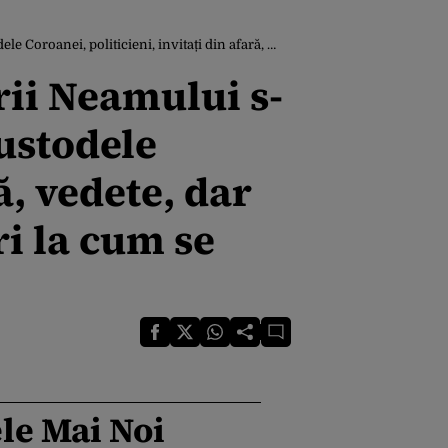
simpli au venit să fie martori la cum se scrie istoria ortodoxiei în fața lor
rii Neamului s-
Custodele
ă, vedete, dar
ri la cum se
le Mai Noi