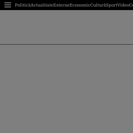
Politică
Actualitate
Externe
Economic
Cultură
Sport
Video
C