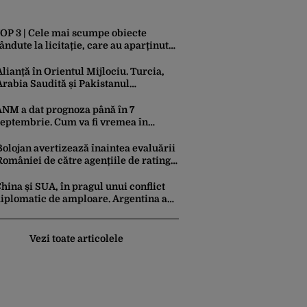
OP 3 | Cele mai scumpe obiecte
ândute la licitație, care au aparținut
amiliei Ceaușescu
Alianță în Orientul Mijlociu. Turcia,
Arabia Saudită și Pakistanul
semnează vineri un acord comun de
apărare
ANM a dat prognoza până în 7
septembrie. Cum va fi vremea în
următoarele 4 săptămâni
Bolojan avertizează înaintea evaluării
României de către agențiile de rating:
„Sunt trei factori-cheie care stau la
baza acestor evaluări”
hina și SUA, în pragul unui conflict
iplomatic de amploare. Argentina a
ăzut la mijloc în această dispută
Vezi toate articolele