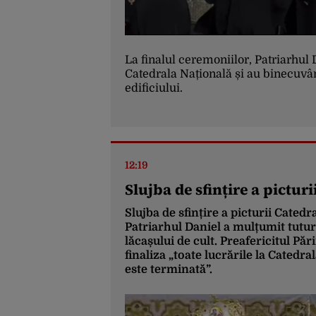
La finalul ceremoniilor, Patriarhul 
Catedrala Națională și au binecuvânt
edificiului.
12:19
Slujba de sfințire a pictur
Slujba de sfințire a picturii Catedr
Patriarhul Daniel a mulțumit tutur
lăcașului de cult. Preafericitul Păr
finaliza „toate lucrările la Catedr
este terminată”.