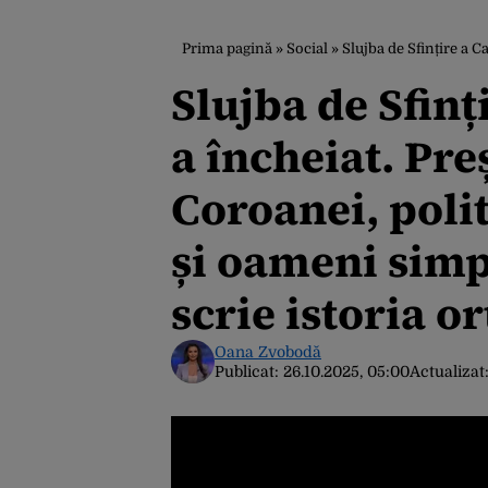
Prima pagină
»
Social
»
Slujba de Sfințire a Catedralei Mântui
Slujba de Sfinț
a încheiat. Pr
Coroanei, polit
și oameni simpl
scrie istoria or
Oana Zvobodă
Publicat:
26.10.2025, 05:00
Actualizat