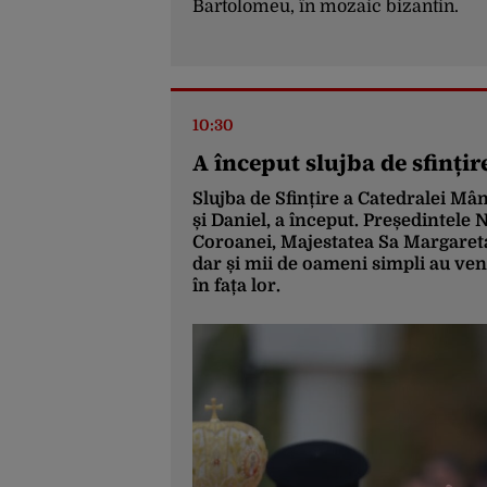
Bartolomeu, în mozaic bizantin.
10:30
A început slujba de sfinți
Slujba de Sfințire a Catedralei Mâ
și Daniel, a început. Președintele 
Coroanei, Majestatea Sa Margareta,
dar și mii de oameni simpli au veni
în fața lor.