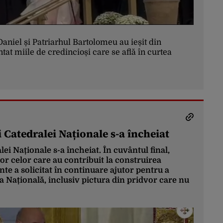
Daniel și Patriarhul Bartolomeu au ieșit din
at miile de credincioși care se află în curtea
ii Catedralei Naționale s-a încheiat
alei Naționale s-a încheiat. În cuvântul final,
or celor care au contribuit la construirea
inte a solicitat în continuare ajutor pentru a
ala Națională, inclusiv pictura din pridvor care nu