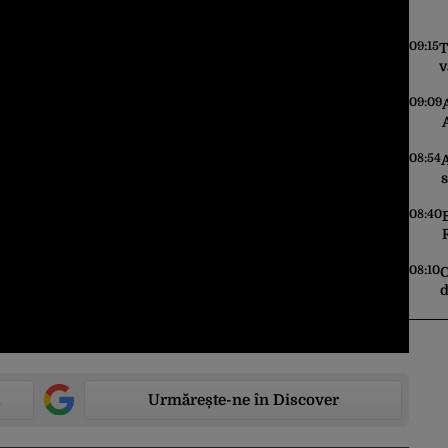
09:15
T
v
f
09:09
08:54
08:40
08:10
C
d
c
Urmărește-ne în Discover