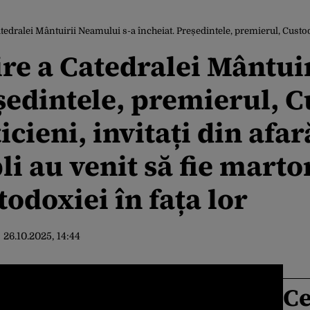
rii Neamului s-a încheiat. Președintele, premierul, Custodele Coroanei, politicieni, invitați din afară, vedete, dar și oameni 
ire a Catedralei Mântui
eședintele, premierul, 
icieni, invitați din afar
i au venit să fie marto
todoxiei în fața lor
:
26.10.2025, 14:44
Ce