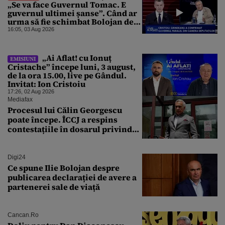
„Se va face Guvernul Tomac. E
guvernul ultimei șanse”. Când ar
urma să fie schimbat Bolojan de
la Palatul Victoria
16:05, 03 Aug 2026
„Ai Aflat! cu Ionuț
EMISIUNI
Cristache” începe luni, 3 august,
de la ora 15.00, live pe Gândul.
Invitat: Ion Cristoiu
17:26, 02 Aug 2026
Mediafax
Procesul lui Călin Georgescu
poate începe. ÎCCJ a respins
contestațiile în dosarul privind
lovitura de stat
Digi24
Ce spune Ilie Bolojan despre
publicarea declarației de avere a
partenerei sale de viață
Cancan.ro