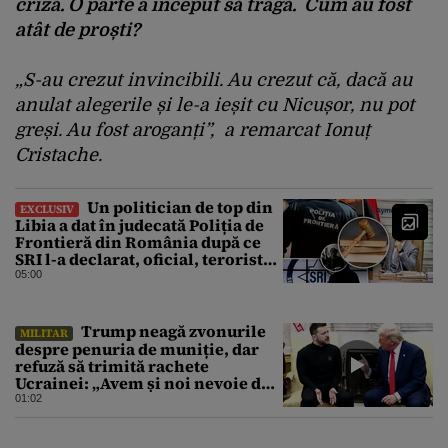
criză. O parte a început să tragă. Cum au fost
atât de proști?
„S-au crezut invincibili. Au crezut că, dacă au
anulat alegerile și le-a ieșit cu Nicușor, nu pot
greși. Au fost aroganți”, a remarcat Ionuț
Cristache.
Un politician de top din
EXCLUSIV
Libia a dat în judecată Poliția de
Frontieră din România după ce
SRI l-a declarat, oficial, terorist
ISIS
05:00
Trump neagă zvonurile
MILITAR
despre penuria de muniție, dar
refuză să trimită rachete
Ucrainei: „Avem și noi nevoie de
rachete”
01:02