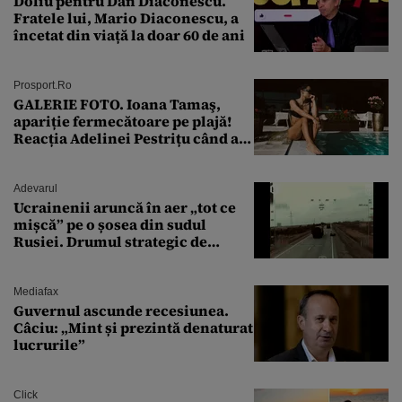
Doliu pentru Dan Diaconescu.
Fratele lui, Mario Diaconescu, a
încetat din viață la doar 60 de ani
Prosport.ro
GALERIE FOTO. Ioana Tamaş,
apariție fermecătoare pe plajă!
Reacția Adelinei Pestrițu când a
văzut-o
Adevarul
Ucrainenii aruncă în aer „tot ce
mișcă” pe o șosea din sudul
Rusiei. Drumul strategic de
aprovizionare către Crimeea este
controlat complet
Mediafax
Guvernul ascunde recesiunea.
Câciu: „Mint și prezintă denaturat
lucrurile”
Click