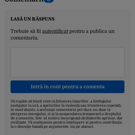
LASĂ UN RĂSPUNS
Trebuie să fii
autentificat
pentru a publica un
comentariu.
Intră în cont pentru a comenta
Vă rugăm să țineți cont că folosirea injuriilor, a limbajului
instigator la ură, a apelurilor la violență sau trimiterea repetată,
în mod abuziv, a aceluiași comentariu pot duce nu doar la
ștergerea mesajului, ci și la suspendarea temporară a dreptului
de a comenta. Site-ul nostru încurajează dezbaterile aprinse, dar
civilizate. Vă mulțumim pentru înțelegere și pentru contribuția
la o discuție bazată pe argumente, nu pe atacuri.