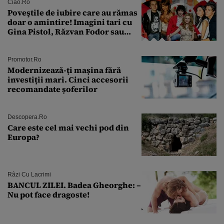
Ciao.ro
Poveştile de iubire care au rămas
doar o amintire! Imagini tari cu
Gina Pistol, Răzvan Fodor sau
Andra Măruţă şi foştii parteneri
Promotor.ro
Modernizează-ți mașina fără
investiții mari. Cinci accesorii
recomandate șoferilor
Descopera.ro
Care este cel mai vechi pod din
Europa?
Râzi Cu Lacrimi
BANCUL ZILEI. Badea Gheorghe: –
Nu pot face dragoste!