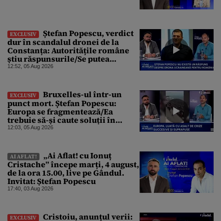
Ștefan Popescu, verdict
EXCLUSIV
dur în scandalul dronei de la
Constanța: Autoritățile române
știu răspunsurile/Se putea
protesta, dar probabil că nu s-a
12:52, 05 Aug 2026
dorit
Bruxelles-ul într-un
EXCLUSIV
punct mort. Ștefan Popescu:
Europa se fragmentează/Ea
trebuie să-și caute soluții în
interior, dar este incapabilă
12:03, 05 Aug 2026
„Ai Aflat! cu Ionuț
AI AFLAT!
Cristache” începe marți, 4 august,
de la ora 15.00, live pe Gândul.
Invitat: Ștefan Popescu
17:40, 03 Aug 2026
Cristoiu, anunțul verii:
EXCLUSIV