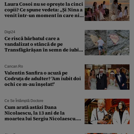
Laura Cosoi nu se oprește la cinci
copii? Ce spune vedeta: „Și Nina a
venit într-un moment în care nici
măcar nu mai discutam”
Digi24
Ce riscă bărbatul care a
vandalizat o stâncă de pe
Transfăgărășan în semn de iubire
față de „Anna”
Cancan.ro
Valentin Sanfira o acuză pe
Codruța de adulter? 'Am iubit doi
ochi ce m-au înșelat!'
Ce Se Întâmplă Doctore
Cum arată astăzi Dana
Nicolaescu, la 13 ani de la
moartea lui Sergiu Nicolaescu.
Transformarea care i-a surprins
pe toți