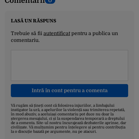
Comentarii
0
LASĂ UN RĂSPUNS
Trebuie să fii
autentificat
pentru a publica un
comentariu.
Intră în cont pentru a comenta
Vă rugăm să țineți cont că folosirea injuriilor, a limbajului
instigator la ură, a apelurilor la violență sau trimiterea repetată,
în mod abuziv, a aceluiași comentariu pot duce nu doar la
ștergerea mesajului, ci și la suspendarea temporară a dreptului
de a comenta. Site-ul nostru încurajează dezbaterile aprinse, dar
civilizate. Vă mulțumim pentru înțelegere și pentru contribuția
la o discuție bazată pe argumente, nu pe atacuri.