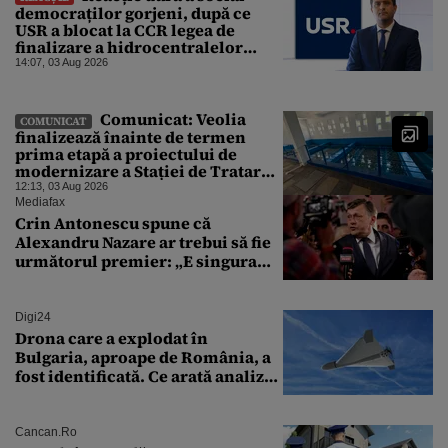
democraților gorjeni, după ce
USR a blocat la CCR legea de
finalizare a hidrocentralelor
abandonate. „Nu ne-ar surprinde
14:07, 03 Aug 2026
dacă Miruță și USR ar acuza PSD și
de faptul că asupra Europei s-a
abătut o cupolă de foc”
Comunicat: Veolia
COMUNICAT
finalizează înainte de termen
prima etapă a proiectului de
modernizare a Stației de Tratare a
Apei Potabile Cerbureni
12:13, 03 Aug 2026
Mediafax
Crin Antonescu spune că
Alexandru Nazare ar trebui să fie
următorul premier: „E singura
soluție”
Digi24
Drona care a explodat în
Bulgaria, aproape de România, a
fost identificată. Ce arată analiza
preliminară a epavei
Cancan.ro