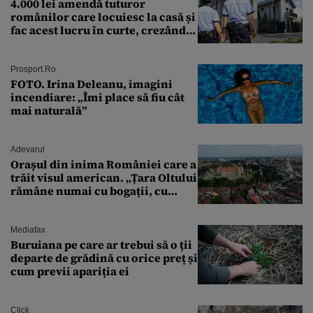
4.000 lei amendă tuturor
românilor care locuiesc la casă și
fac acest lucru în curte, crezând
că nu îi vede nimeni
Prosport.ro
FOTO. Irina Deleanu, imagini
incendiare: „Îmi place să fiu cât
mai naturală”
Adevarul
Orașul din inima României care a
trăit visul american. „Țara Oltului
rămâne numai cu bogații, cu
babele, cu moșnegii și cu
sărăntocii”
Mediafax
Buruiana pe care ar trebui să o ții
departe de grădină cu orice preț și
cum previi apariția ei
Click