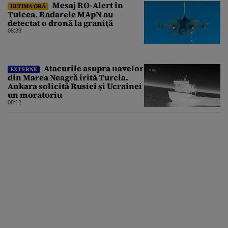
Mesaj RO-Alert în
ULTIMA ORĂ
Tulcea. Radarele MApN au
detectat o dronă la graniţă
08:39
Atacurile asupra navelor
EXTERNE
din Marea Neagră irită Turcia.
Ankara solicită Rusiei și Ucrainei
un moratoriu
08:12