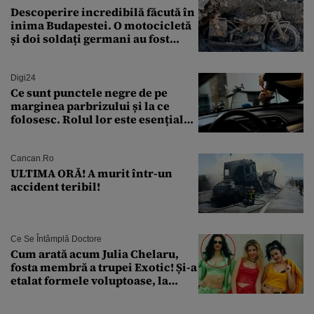
Descoperire incredibilă făcută în
inima Budapestei. O motocicletă
și doi soldați germani au fost
găsiți în Dunăre
Digi24
Ce sunt punctele negre de pe
marginea parbrizului și la ce
folosesc. Rolul lor este esențial
pentru siguranța mașinii
Cancan.ro
ULTIMA ORĂ! A murit într-un
accident teribil!
Ce Se Întâmplă Doctore
Cum arată acum Julia Chelaru,
fosta membră a trupei Exotic! Și-a
etalat formele voluptoase, la
aproape 50 de ani