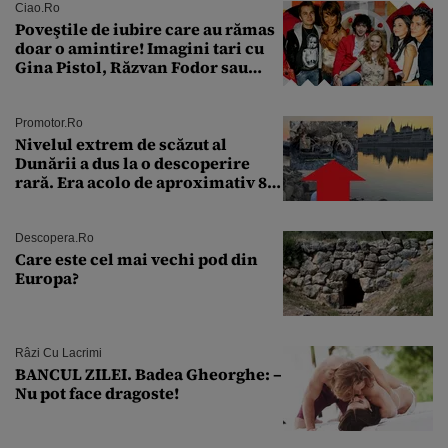
Ciao.ro
Poveştile de iubire care au rămas
doar o amintire! Imagini tari cu
Gina Pistol, Răzvan Fodor sau
Andra Măruţă şi foştii parteneri
Promotor.ro
Nivelul extrem de scăzut al
Dunării a dus la o descoperire
rară. Era acolo de aproximativ 80
de ani
Descopera.ro
Care este cel mai vechi pod din
Europa?
Râzi Cu Lacrimi
BANCUL ZILEI. Badea Gheorghe: –
Nu pot face dragoste!