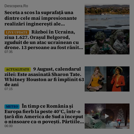
Descopera.ro
Seceta a scos la suprafață una
dintre cele mai impresionante
realizări inginerești ale
Imperiului Roman
Război în Ucraina,
LIVE UPDATE
ziua 1.627. Orașul Belgorod,
zguduit de un atac ucrainean cu
drone. 13 persoane au fost rănite
și mai multe clădiri, incendiate
07:35
9 August, calendarul
ACTUALITATE
zilei: Este asasinată Sharon Tate.
Whitney Houston ar fi împlinit 63
de ani
07:15
În timp ce România și
METEO
Europa fierb la peste 40°C, într-o
țară din America de Sud a început
o ninsoare ca-n povești. Pârtiile
s-au umplut de schiori
06:00