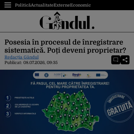
Politică
Actualitate
Externe
Economic
Posesia în procesul de înregistrare
sistematică. Poți deveni proprietar?
Redacția Gândul
Publicat:
08.07.2026, 09:35