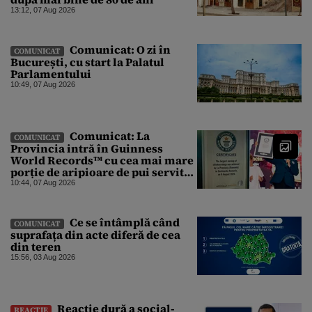
13:12, 07 Aug 2026
Comunicat: O zi în
COMUNICAT
București, cu start la Palatul
Parlamentului
10:49, 07 Aug 2026
Comunicat: La
COMUNICAT
Provincia intră în Guinness
World Records™ cu cea mai mare
porție de aripioare de pui servită
la un eveniment
10:44, 07 Aug 2026
Ce se întâmplă când
COMUNICAT
suprafața din acte diferă de cea
din teren
15:56, 03 Aug 2026
Reacție dură a social-
REACȚIE