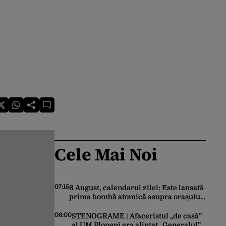
Cele Mai Noi
07:15
6 August, calendarul zilei: Este lansată
prima bombă atomică asupra orașului
Hiroshima. Ziua mondială a luptei
pentru interzicerea armei nucleare
06:00
STENOGRAME | Afaceristul „de casă”
al UM Plopeni era alintat „Generalul”