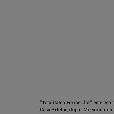
pentru interzicerea
armei nucleare
”Totalitatea Forme…lor” este cea 
Casa Artelor, după „Mecanismele 