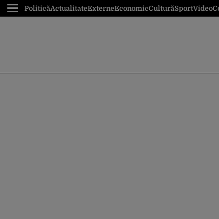
Politică
Actualitate
Externe
Economic
Cultură
Sport
Video
C