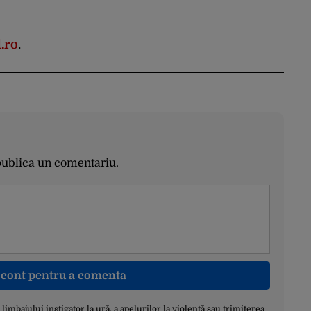
.ro
.
publica un comentariu.
n cont pentru a comenta
a limbajului instigator la ură, a apelurilor la violență sau trimiterea