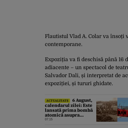
Flautistul Vlad A. Colar va însoți 
contemporane.
Expoziția va fi deschisă până 16
adiacente – un spectacol de teatr
Salvador Dali, și interpretat de a
expoziției, și tururi ghidate.
6 August,
ACTUALITATE
calendarul zilei: Este
lansată prima bombă
atomică asupra
orașului Hiroshima.
07:15
Ziua mondială a luptei