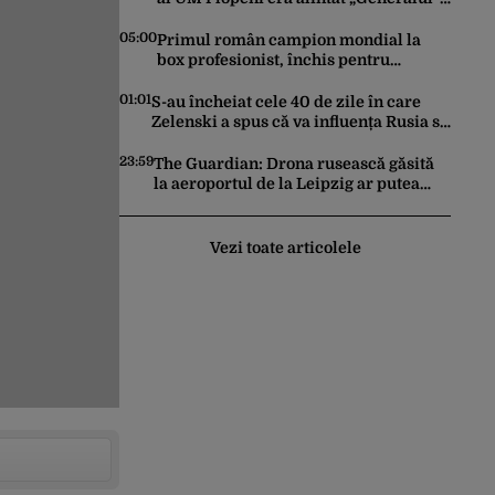
de director. L-a anunțat pe șeful uzinei
că i-a adus „subțireanu, așa”
05:00
Primul român campion mondial la
box profesionist, închis pentru
tentativă de crimă. Bărbatul a
înjunghiat un alt interlop periculos
01:01
S-au încheiat cele 40 de zile în care
Zelenski a spus că va influența Rusia să
ceară pace. Ce rezultate a adus
operațiunea Kievului
23:59
The Guardian: Drona rusească găsită
la aeroportul de la Leipzig ar putea
constitui un act de escaladare a
tensiunilor NATO-Rusia
Vezi toate articolele