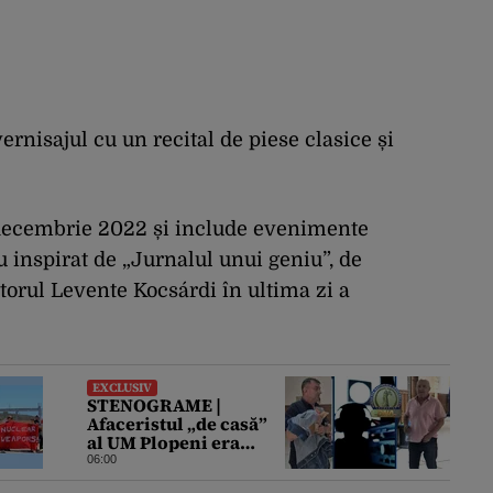
vernisajul cu un recital de piese clasice și
 decembrie 2022 și include evenimente
u inspirat de „Jurnalul unui geniu”, de
ctorul Levente Kocsárdi în ultima zi a
EXCLUSIV
STENOGRAME |
Afaceristul „de casă”
al UM Plopeni era
alintat „Generalul” de
06:00
director. L-a anunțat