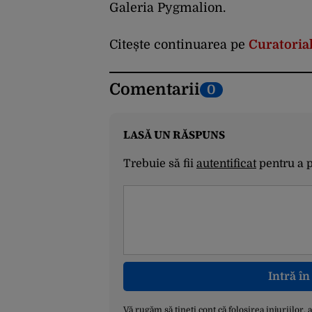
Galeria Pygmalion.
Citește continuarea pe
Curatorial
Comentarii
0
LASĂ UN RĂSPUNS
Trebuie să fii
autentificat
pentru a 
Intră î
Vă rugăm să țineți cont că folosirea injuriilor, 