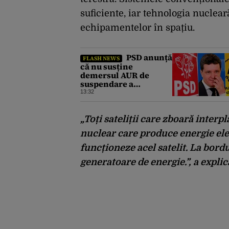
suficiente, iar tehnologia nuclear
echipamentelor în spațiu.
PSD anunță
FLASH NEWS
că nu susține
demersul AUR de
suspendare a
președintelui Nicușor
13:32
Dan: ”Nu văd motive
pentru care
președintele ar trebui
„Toți sateliții care zboară interp
suspendat”
nuclear care produce energie elec
funcționeze acel satelit. La bordul
generatoare de energie.”, a expl