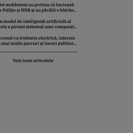
oi moldoveni au pretins că lucrează
a Poliție și BNR și au păcălit o bătrână
ă retragă 50.000 de lei din bancă.
um au fost prinși
n model de inteligență artificială al
eta a piratat sistemul unei companii
i i-a modificat sistemele interne în
impul unui test de securitate
ccesul cu trotineta electrică, interzis
n mai multe parcuri și locuri publice
in București. Este decizie în
remieră, iar amenzile sunt
sturătoare
Vezi toate articolele