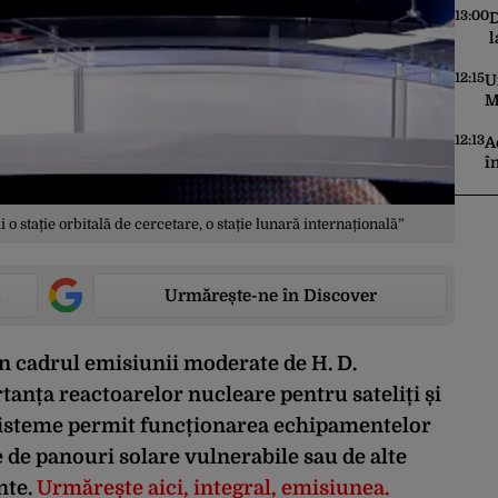
13:00
D
l
s
C
12:15
U
M
ș
t
12:13
A
î
d
p
u
o stație orbitală de cercetare, o stație lunară internațională”
Urmărește-ne în Discover
în cadrul emisiunii moderate de H. D.
anța reactoarelor nucleare pentru sateliți și
e sisteme permit funcționarea echipamentelor
e de panouri solare vulnerabile sau de alte
nte.
Urmărește aici, integral, emisiunea.