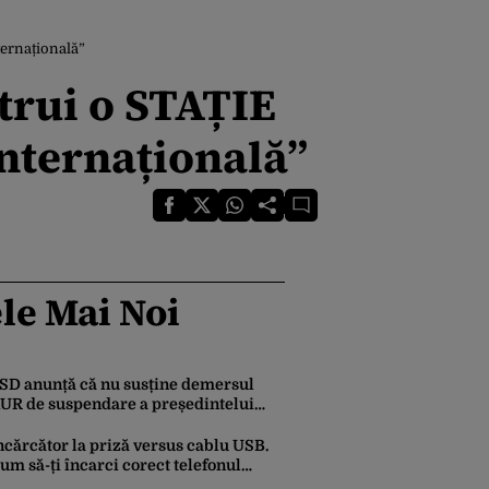
ternațională”
trui o STAȚIE
internațională”
le Mai Noi
SD anunță că nu susține demersul
UR de suspendare a președintelui
icușor Dan: ”Nu văd motive pentru
are președintele ar trebui suspendat”
ncărcător la priză versus cablu USB.
um să-ți încarci corect telefonul
obil