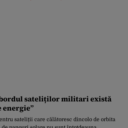
ordul sateliților militari există
e energie”
entru sateliții care călătoresc dincolo de orbita
e de panouri solare nu sunt întotdeauna