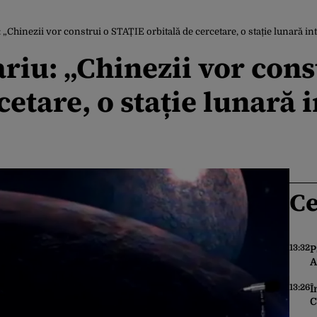
„Chinezii vor construi o STAȚIE orbitală de cercetare, o stație lunară in
iu: „Chinezii vor cons
cetare, o stație lunară 
Ce
13:32
P
A
N
c
13:26
Î
C
m