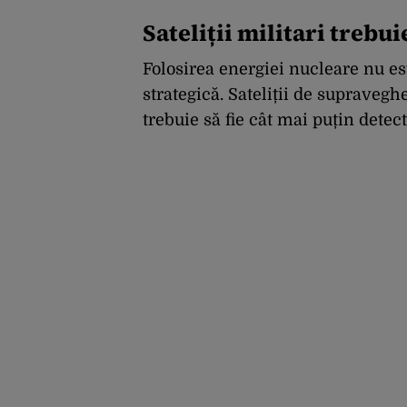
Sateliții militari trebui
Folosirea energiei nucleare nu est
strategică. Sateliții de supravegh
trebuie să fie cât mai puțin detect