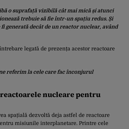
aibă o suprafață vizibilă cât mai mică și atunci
ionează trebuie să fie într-un spațiu redus. Și
 fi generată decât de un reactor nuclear, având
întrebare legată de prezența acestor reactoare
e referim la cele care fac înconjurul
n reactoarele nucleare pentru
ea spațială dezvoltă deja astfel de reactoare
entru misiunile interplanetare. Printre cele