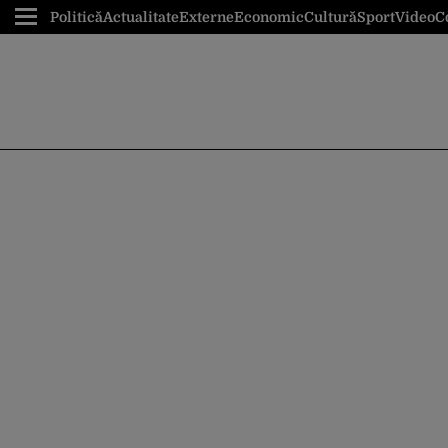
Politică
Actualitate
Externe
Economic
Cultură
Sport
Video
C