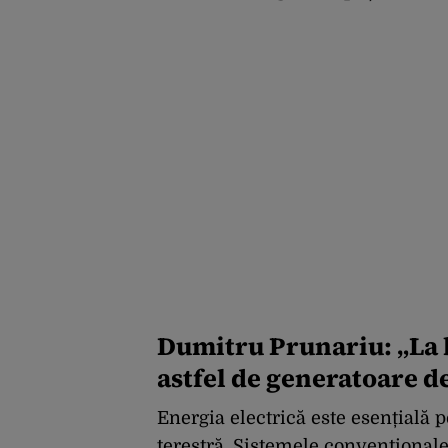
Dumitru Prunariu: „La b
astfel de generatoare d
Energia electrică este esențială p
terestră. Sistemele convențional