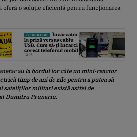
ă oferă o soluție eficientă pentru funcționarea
Încărcător
TEHNOLOGIE
la priză versus cablu
USB. Cum să-ți încarci
corect telefonul mobil
13:26
lanetar au la bordul lor câte un mini-reactor
trică timp de ani de zile pentru a putea să
 sateliților militari există astfel de
icat Dumitru Prunariu.