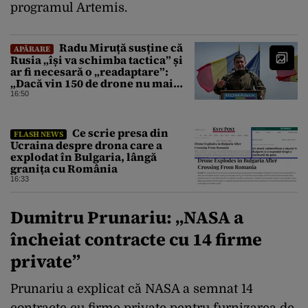
programul Artemis.
Radu Miruță susține că
APĂRARE
Rusia „își va schimba tactica” și
ar fi necesară o „readaptare”:
„Dacă vin 150 de drone nu mai
suntem pe timp de pace”
16:50
Ce scrie presa din
FLASH NEWS
Ucraina despre drona care a
explodat în Bulgaria, lângă
granița cu România
16:33
Dumitru Prunariu: „NASA a
încheiat contracte cu 14 firme
private”
Prunariu a explicat că NASA a semnat 14