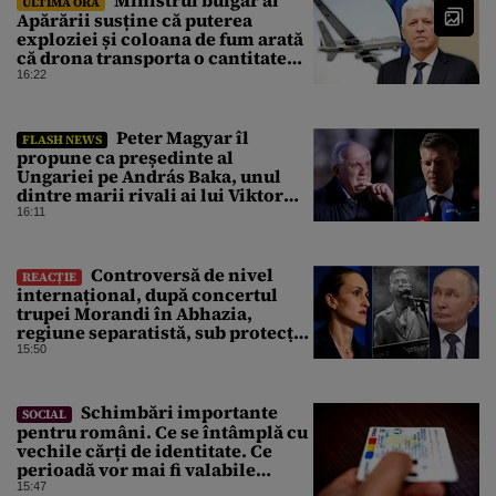
Ministrul bulgar al
ULTIMA ORĂ
Apărării susține că puterea
exploziei și coloana de fum arată
că drona transporta o cantitate
semnificativă de exploziv
16:22
Peter Magyar îl
FLASH NEWS
propune ca președinte al
Ungariei pe András Baka, unul
dintre marii rivali ai lui Viktor
Orbán
16:11
Controversă de nivel
REACȚIE
internațional, după concertul
trupei Morandi în Abhazia,
regiune separatistă, sub protecția
Rusiei
15:50
Schimbări importante
SOCIAL
pentru români. Ce se întâmplă cu
vechile cărți de identitate. Ce
perioadă vor mai fi valabile
buletinele clasice
15:47