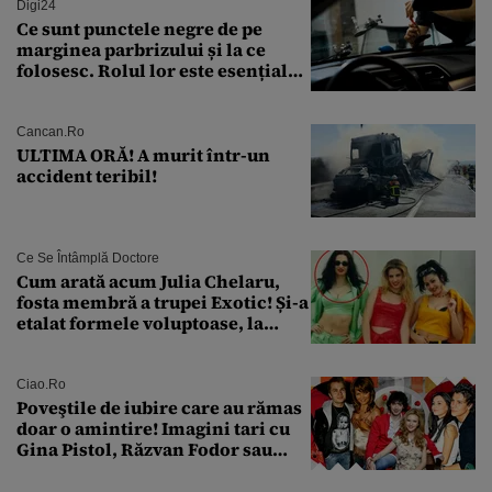
Digi24
Ce sunt punctele negre de pe
marginea parbrizului și la ce
folosesc. Rolul lor este esențial
pentru siguranța mașinii
Cancan.ro
ULTIMA ORĂ! A murit într-un
accident teribil!
Ce Se Întâmplă Doctore
Cum arată acum Julia Chelaru,
fosta membră a trupei Exotic! Și-a
etalat formele voluptoase, la
aproape 50 de ani
Ciao.ro
Poveştile de iubire care au rămas
doar o amintire! Imagini tari cu
Gina Pistol, Răzvan Fodor sau
Andra Măruţă şi foştii parteneri