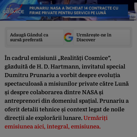
Adaugă Gândul ca
Urmărește-ne în
sursă preferată
Discover
În cadrul emisiunii „Realități Cosmice”,
găzduită de H. D. Hartmann, invitatul special
Dumitru Prunariu a vorbit despre evoluția
spectaculoasă a misiunilor private către Lună
și despre colaborarea dintre NASA și
antreprenori din domeniul spațial. Prunariu a
oferit detalii tehnice și context legat de noile
direcții ale explorării lunare.
Urmăriți
emisiunea aici, integral, emisiunea.