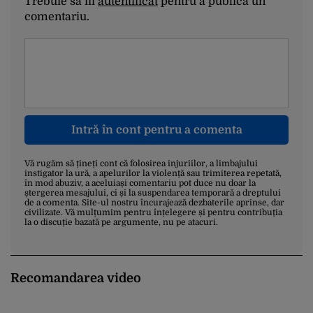
Trebuie să fii
autentificat
pentru a publica un
comentariu.
Intră în cont pentru a comenta
Vă rugăm să țineți cont că folosirea injuriilor, a limbajului
instigator la ură, a apelurilor la violență sau trimiterea repetată,
în mod abuziv, a aceluiași comentariu pot duce nu doar la
ștergerea mesajului, ci și la suspendarea temporară a dreptului
de a comenta. Site-ul nostru încurajează dezbaterile aprinse, dar
civilizate. Vă mulțumim pentru înțelegere și pentru contribuția
la o discuție bazată pe argumente, nu pe atacuri.
Recomandarea video