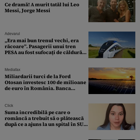
Ce dramă! A murit tatăl lui Leo
Messi, Jorge Messi
Adevarul
„Era mai bun trenul vechi, era
răcoare”. Pasagerii unui tren
PESA au fost sufocați de căldură
pe ruta București-Constanța
Mediafax
Miliardarii turci de la Ford
Otosan investesc 100 de milioane
de euro în România. Banca
Transilvania le acordă o
finanțare uriașă
Click
Suma incredibilă pe care o
româncă a trebuit să o plătească
după ce a ajuns la un spital în SUA:
„Asta este America”