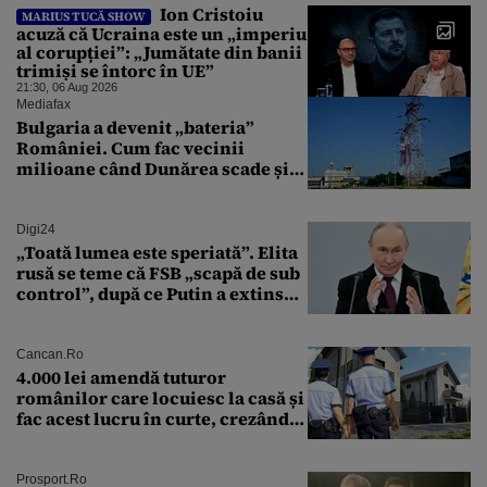
Ion Cristoiu
MARIUS TUCĂ SHOW
acuză că Ucraina este un „imperiu
al corupției”: „Jumătate din banii
trimiși se întorc în UE”
21:30, 06 Aug 2026
Mediafax
Bulgaria a devenit „bateria”
României. Cum fac vecinii
milioane când Dunărea scade și
Cernavodă produce puțin
Digi24
„Toată lumea este speriată”. Elita
rusă se teme că FSB „scapă de sub
control”, după ce Putin a extins
puterea serviciului
Cancan.ro
4.000 lei amendă tuturor
românilor care locuiesc la casă și
fac acest lucru în curte, crezând
că nu îi vede nimeni
Prosport.ro