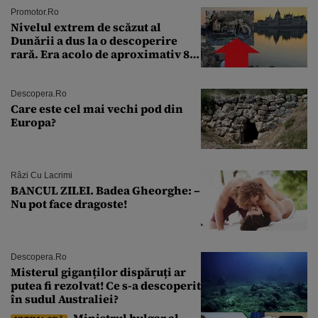
Promotor.ro
Nivelul extrem de scăzut al
Dunării a dus la o descoperire
rară. Era acolo de aproximativ 80
de ani
Descopera.ro
Care este cel mai vechi pod din
Europa?
Râzi Cu Lacrimi
BANCUL ZILEI. Badea Gheorghe: –
Nu pot face dragoste!
Descopera.ro
Misterul giganților dispăruți ar
putea fi rezolvat! Ce s-a descoperit
în sudul Australiei?