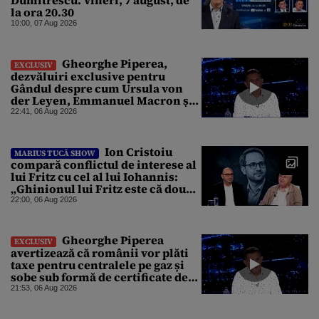
Dumitrescu. Vineri, 7 august, de
la ora 20.30
10:00, 07 Aug 2026
Gheorghe Piperea,
EXCLUSIV
dezvăluiri exclusive pentru
Gândul despre cum Ursula von
der Leyen, Emmanuel Macron și
Zelenski plănuiesc pe Signal să îl
22:41, 06 Aug 2026
pună „la respect” pe Trump
Ion Cristoiu
MARIUS TUCĂ SHOW
compară conflictul de interese al
lui Fritz cu cel al lui Iohannis:
„Ghinionul lui Fritz este că două
instanțe l-au declarat
22:00, 06 Aug 2026
incompatibil”
Gheorghe Piperea
EXCLUSIV
avertizează că românii vor plăti
taxe pentru centralele pe gaz și
sobe sub formă de certificate de
CO2
21:53, 06 Aug 2026