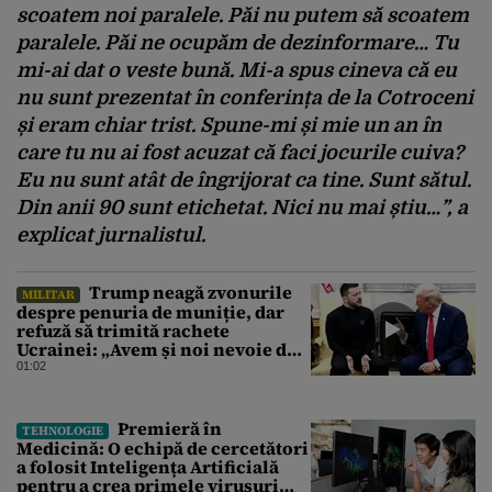
scoatem noi paralele. Păi nu putem să scoatem
paralele. Păi ne ocupăm de dezinformare… Tu
mi-ai dat o veste bună. Mi-a spus cineva că eu
nu sunt prezentat în conferința de la Cotroceni
și eram chiar trist. Spune-mi și mie un an în
care tu nu ai fost acuzat că faci jocurile cuiva?
Eu nu sunt atât de îngrijorat ca tine. Sunt sătul.
Din anii 90 sunt etichetat. Nici nu mai știu…”, a
explicat jurnalistul.
Trump neagă zvonurile
MILITAR
despre penuria de muniție, dar
refuză să trimită rachete
Ucrainei: „Avem și noi nevoie de
rachete”
01:02
Premieră în
TEHNOLOGIE
Medicină: O echipă de cercetători
a folosit Inteligența Artificială
pentru a crea primele virusuri