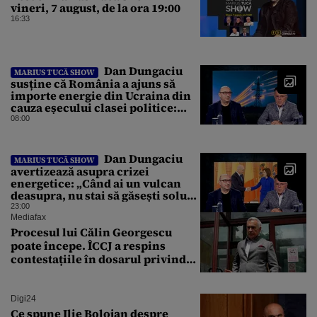
vineri, 7 august, de la ora 19:00
16:33
Dan Dungaciu
MARIUS TUCĂ SHOW
susține că România a ajuns să
importe energie din Ucraina din
cauza eșecului clasei politice:
Este bilanțul politic al ultimilor
08:00
ani
Dan Dungaciu
MARIUS TUCĂ SHOW
avertizează asupra crizei
energetice: „Când ai un vulcan
deasupra, nu stai să găsești soluții
cu leucoplast”
23:00
Mediafax
Procesul lui Călin Georgescu
poate începe. ÎCCJ a respins
contestațiile în dosarul privind
lovitura de stat
Digi24
Ce spune Ilie Bolojan despre