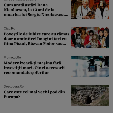
Cum arată astăzi Dana
Nicolaescu, la 13 ani de la
moartea lui Sergiu Nicolaescu.
Transformarea care i-a surprins
pe toți
Ciao.ro
Poveştile de iubire care au rămas
doar o amintire! Imagini tari cu
Gina Pistol, Răzvan Fodor sau
Andra Măruţă şi foştii parteneri
Promotor.ro
Modernizează-ți mașina fără
investiții mari. Cinci accesorii
recomandate șoferilor
Descopera.ro
Care este cel mai vechi pod din
Europa?