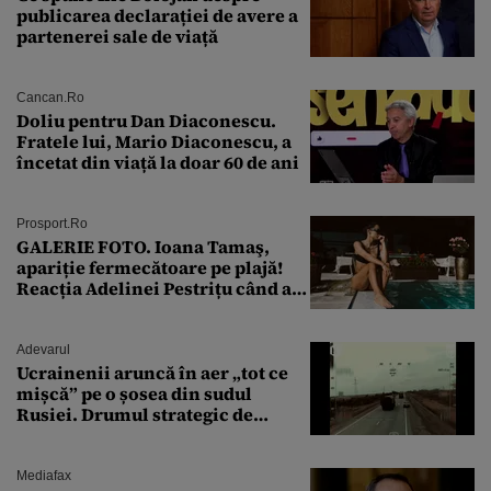
publicarea declarației de avere a
partenerei sale de viață
Cancan.ro
Doliu pentru Dan Diaconescu.
Fratele lui, Mario Diaconescu, a
încetat din viață la doar 60 de ani
Prosport.ro
GALERIE FOTO. Ioana Tamaş,
apariție fermecătoare pe plajă!
Reacția Adelinei Pestrițu când a
văzut-o
Adevarul
Ucrainenii aruncă în aer „tot ce
mișcă” pe o șosea din sudul
Rusiei. Drumul strategic de
aprovizionare către Crimeea este
controlat complet
Mediafax