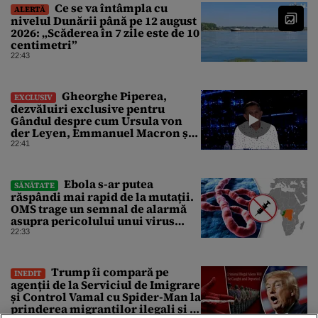
Ce se va întâmpla cu
ALERTĂ
nivelul Dunării până pe 12 august
2026: „Scăderea în 7 zile este de 10
centimetri”
22:43
Gheorghe Piperea,
EXCLUSIV
dezvăluiri exclusive pentru
Gândul despre cum Ursula von
der Leyen, Emmanuel Macron și
Zelenski plănuiesc pe Signal să îl
22:41
pună „la respect” pe Trump
Ebola s-ar putea
SĂNĂTATE
răspândi mai rapid de la mutații.
OMS trage un semnal de alarmă
asupra pericolului unui virus
pentru care nu există vaccin
22:33
Trump îi compară pe
INEDIT
agenții de la Serviciul de Imigrare
și Control Vamal cu Spider-Man la
prinderea migranților ilegali și a