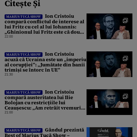
Citește Și
Ion Cristoiu
MARIUS TUCĂ SHOW
compară conflictul de interese al
lui Fritz cu cel al lui Iohannis:
„Ghinionul lui Fritz este că două
instanțe l-au declarat
22:00
incompatibil”
Ion Cristoiu
MARIUS TUCĂ SHOW
acuză că Ucraina este un „imperiu
al corupției”: „Jumătate din banii
trimiși se întorc în UE”
21:30
Ion Cristoiu
MARIUS TUCĂ SHOW
compară austeritatea lui Ilie
Bolojan cu restricțiile lui
Ceaușescu: „Am retrăit vremurile
tinereții”
21:00
Gândul prezintă
MARIUS TUCĂ SHOW
Best of Marius Tucă Show –