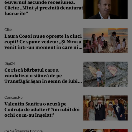
Guvernul ascunde recesiunea.
Câciu: „Mint și prezintă denaturat
lucrurile”
Click
Laura Cosoi nu se oprește la cinci
copii? Ce spune vedeta: „Și Nina a
venit într-un moment în care nici
măcar nu mai discutam”
Digi24
Ce riscă bărbatul care a
vandalizat o stâncă de pe
Transfăgărășan în semn de iubire
față de „Anna”
Cancan.ro
Valentin Sanfira o acuză pe
Codruța de adulter? 'Am iubit doi
ochi ce m-au înșelat!'
Ce Se Întâmplă Doctore