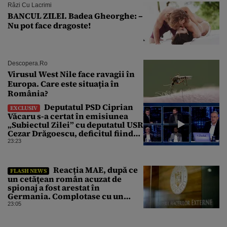
Râzi Cu Lacrimi
BANCUL ZILEI. Badea Gheorghe: –
Nu pot face dragoste!
Descopera.ro
Virusul West Nile face ravagii în
Europa. Care este situația în
România?
Deputatul PSD Ciprian
EXCLUSIV
Văcaru s-a certat în emisiunea
„Subiectul Zilei” cu deputatul USR
Cezar Drăgoescu, deficitul fiind
motivul scandalului
23:23
Reacția MAE, după ce
FLASH NEWS
un cetăţean român acuzat de
spionaj a fost arestat în
Germania. Complotase cu un
ucrainean ca să asasineze un
23:05
producător de drone