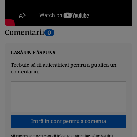
Comentarii
0
LASĂ UN RĂSPUNS
Trebuie să fii
autentificat
pentru a publica un
comentariu.
Intră în cont pentru a comenta
Vă rugăm să țineți cont că folosirea injuriilor, a limbajului