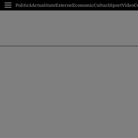
Politică
Actualitate
Externe
Economic
Cultură
Sport
Video
C