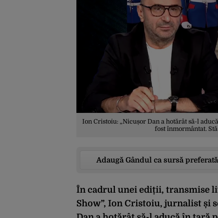
Ion Cristoiu: „Nicușor Dan a hotărât să-l aducă
fost înmormântat. St
Adaugă Gândul ca sursă preferată
În cadrul unei ediții, transmise 
Show”, Ion Cristoiu, jurnalist și
Dan a hotărât să-l aducă în țară p