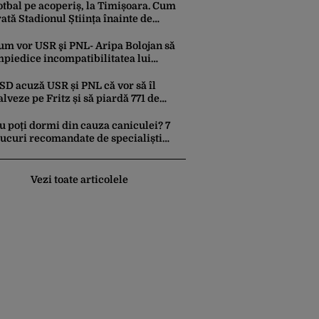
eștepți vor specula și după vor crește
otbal pe acoperiș, la Timișoara. Cum
rețurile”
rată Stadionul Știința înainte de
naugurare, cu 2 terenuri sintetice
easupra tribunei
um vor USR şi PNL- Aripa Bolojan să
mpiedice incompatibilitatea lui
ominic Fritz. CCR a fost solicitată să
ntervină
SD acuză USR și PNL că vor să îl
alveze pe Fritz și să piardă 771 de
ilioane de euro din PNRR
u poți dormi din cauza caniculei? 7
rucuri recomandate de specialiști
entru un somn mai odihnitor
Vezi toate articolele