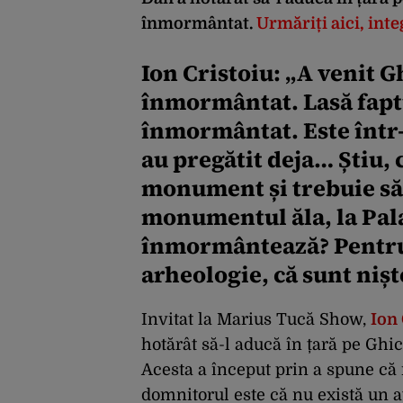
înmormântat.
Urmăriți aici, int
Ion Cristoiu: „
A venit Gh
înmormântat.
Lasă fapt
înmormântat. Este într-
au pregătit deja… Știu,
monument și trebuie să
monumentul ăla, la Palat
înmormântează? Pentru 
arheologie, că sunt nișt
Invitat la Marius Tucă Show,
Ion 
hotărât să-l aducă în țară pe Ghi
Acesta a început prin a spune că
domnitorul este că nu există un a