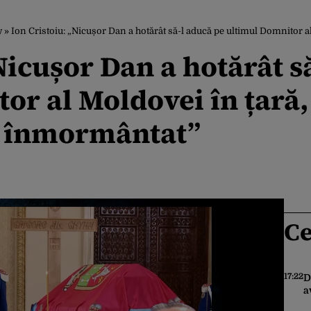
w
»
Ion Cristoiu: „Nicușor Dan a hotărât să-l aducă pe ultimul Domnitor al Moldovei î
Nicușor Dan a hotărât s
or al Moldovei în țară,
st înmormântat”
Ce
17:22
D
a
c