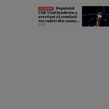
Deputatul
EXCLUSIV
USR Vlad Șendroiu a
avertizat că românii
vor suferi din cauza
energiei mai scumpe.
17:22
„Băieții deștepți vor
specula și după vor
crește prețurile”