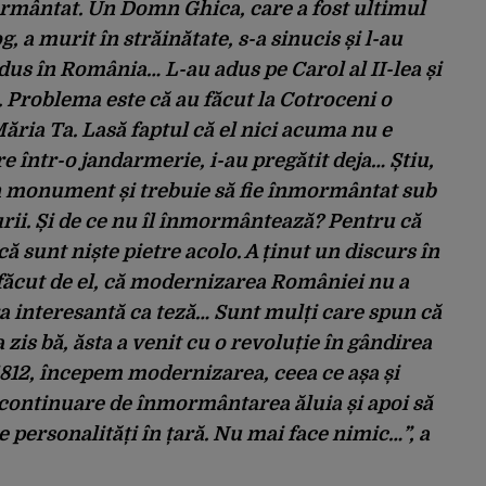
ormântat. Un Domn Ghica, care a fost ultimul
a murit în străinătate, s-a sinucis și l-au
dus în România… L-au adus pe Carol al II-lea și
 Problema este că au făcut la Cotroceni o
Măria Ta. Lasă faptul că el nici acuma nu e
 într-o jandarmerie, i-au pregătit deja… Știu,
n monument și trebuie să fie înmormântat sub
rii. Și de ce nu îl înmormântează? Pentru că
ă sunt niște pietre acolo. A ținut un discurs în
 făcut de el, că modernizarea României nu a
era interesantă ca teză… Sunt mulți care spun că
zis bă, ăsta a venit cu o revoluție în gândirea
1812, începem modernizarea, ceea ce așa și
 continuare de înmormântarea ăluia și apoi să
e personalități în țară. Nu mai face nimic…”, a