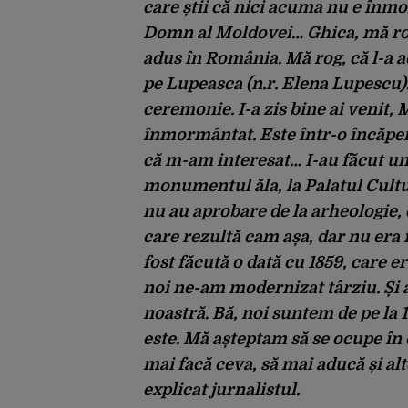
care știi că nici acuma nu e înm
Domn al Moldovei… Ghica, mă rog, 
adus în România. Mă rog, că l-a a
pe Lupeasca (n.r. Elena Lupescu).
ceremonie. I-a zis bine ai venit, 
înmormântat. Este într-o încăpere
că m-am interesat… I-au făcut u
monumentul ăla, la Palatul Cultu
nu au aprobare de la arheologie, c
care rezultă cam așa, dar nu era
fost făcută o dată cu 1859, care 
noi ne-am modernizat târziu. Și a 
noastră. Bă, noi suntem de pe la 
este. Mă așteptam să se ocupe în
mai facă ceva, să mai aducă și alt
explicat jurnalistul.