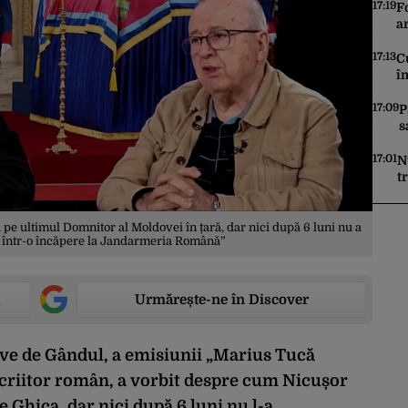
d
17:19
F
p
a
i
d
17:13
C
î
D
i
17:09
P
s
m
17:01
N
t
p
 pe ultimul Domnitor al Moldovei în țară, dar nici după 6 luni nu a
ă într-o încăpere la Jandarmeria Română”
Urmărește-ne în Discover
live de Gândul, a emisiunii „Marius Tucă
 scriitor român, a vorbit despre cum Nicușor
e Ghica, dar nici după 6 luni nu l-a