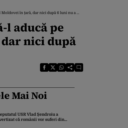
n țară, dar nici după 6 luni nu a fost înmormântat”
ă-l aducă pe
 dar nici după
le Mai Noi
eputatul USR Vlad Șendroiu a
vertizat că românii vor suferi din
auza energiei mai scumpe. „Băieții