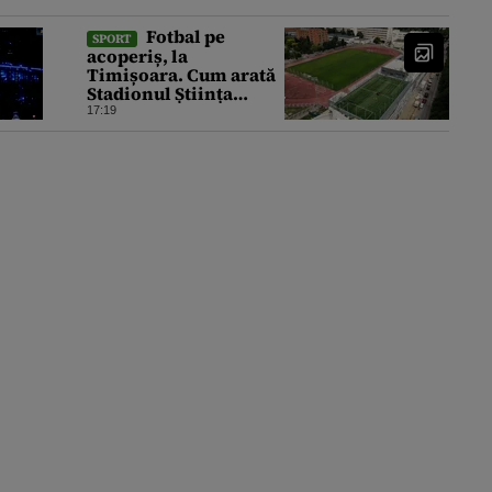
Fotbal pe
SPORT
acoperiș, la
Timișoara. Cum arată
Stadionul Știința
înainte de inaugurare,
17:19
cu 2 terenuri sintetice
deasupra tribunei