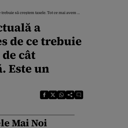
nomie în România este muribundă. Este un sistem pe care scrie FALIMENT”
ctuală a
s de ce trebuie
 de cât
. Este un
le Mai Noi