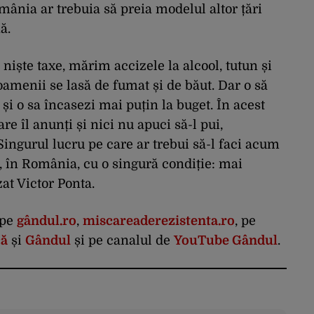
mânia ar trebuia să preia modelul altor țări
ă.
niște taxe, mărim accizele la alcool, tutun și
oamenii se lasă de fumat și de băut. Dar o să
și o sa încasezi mai puțin la buget. În acest
re îl anunți și nici nu apuci să-l pui,
Singurul lucru pe care ar trebui să-l faci acum
ne, în România, cu o singură condiție: mai
at Victor Ponta.
 pe
gândul.ro
,
miscareaderezistenta.ro
, pe
că
și
Gândul
și pe canalul de
YouTube Gândul
.