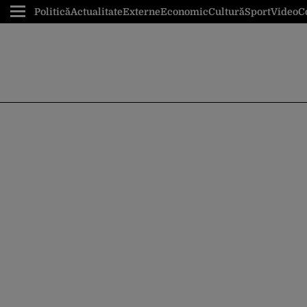
Politică
Actualitate
Externe
Economic
Cultură
Sport
Video
C