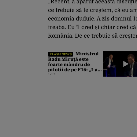
„Recent, a apărut această discuți
ce trebuie să le creștem, că eu am
economia duduie. A zis domnul Io
treaba. Eu îl cred și chiar cred că
România. De ce trebuie să creștem
Ministrul
FLASH NEWS
Radu Miruţă este
foarte mândru de
piloţii de pe F16: „I-am
simţit foarte
17:39
pasionali”