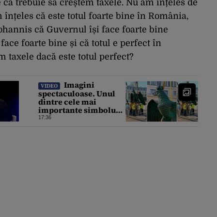
e că trebuie să creștem taxele. Nu am înțeles de
 înțeles că este totul foarte bine în România,
hannis că Guvernul își face foarte bine
 face foarte bine și că totul e perfect în
 taxele dacă este totul perfect?
Imagini
VIDEO
spectaculoase. Unul
dintre cele mai
importante simboluri
ale Bucureștiului este
17:36
reamplasat pe
clădirea Palatului
Universității