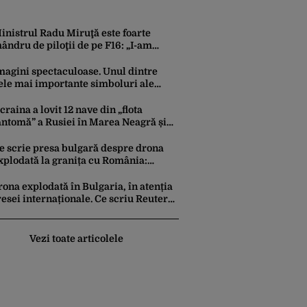
inistrul Radu Miruţă este foarte
ândru de piloţii de pe F16: „I-am
imţit foarte pasionali”
magini spectaculoase. Unul dintre
ele mai importante simboluri ale
ucureștiului este reamplasat pe
lădirea Palatului Universității
craina a lovit 12 nave din „flota
antomă” a Rusiei în Marea Neagră și
area Azov în prima săptămână din
ugust. Bilanțul a ajuns la 218
e scrie presa bulgară despre drona
xplodată la granița cu România:
eacțiile politicienilor bulgari
ona explodată în Bulgaria, în atenția
esei internaționale. Ce scriu Reuters,
P și Euronews
Vezi toate articolele