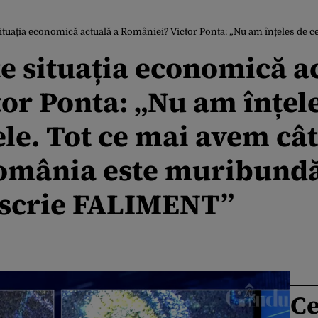
omică actuală a României? Victor Ponta: „Nu am înțeles de ce trebuie să creștem taxele. Tot ce mai avem cât de cât eco
e situația economică a
or Ponta: „Nu am înțele
le. Tot ce mai avem cât
omânia este muribundă
 scrie FALIMENT”
Ce