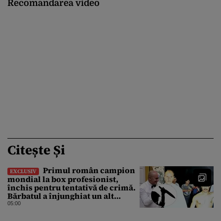
Recomandarea video
Citește Și
Primul român campion
EXCLUSIV
mondial la box profesionist,
închis pentru tentativă de crimă.
Bărbatul a înjunghiat un alt
interlop periculos
05:00