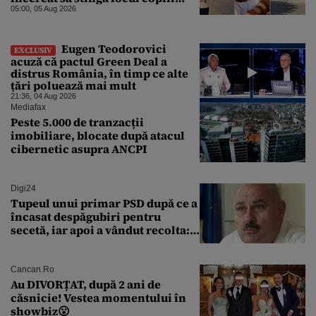
presupusei clarvăzătoare
05:00, 05 Aug 2026
Eugen Teodorovici
EXCLUSIV
acuză că pactul Green Deal a
distrus România, în timp ce alte
țări poluează mai mult
21:36, 04 Aug 2026
Mediafax
Peste 5.000 de tranzacții
imobiliare, blocate după atacul
cibernetic asupra ANCPI
Digi24
Tupeul unui primar PSD după ce a
încasat despăgubiri pentru
secetă, iar apoi a vândut recolta:
„Dar am plătit impozit pentru
banii ăia”
Cancan.ro
Au DIVORȚAT, după 2 ani de
căsnicie! Vestea momentului în
showbiz😮