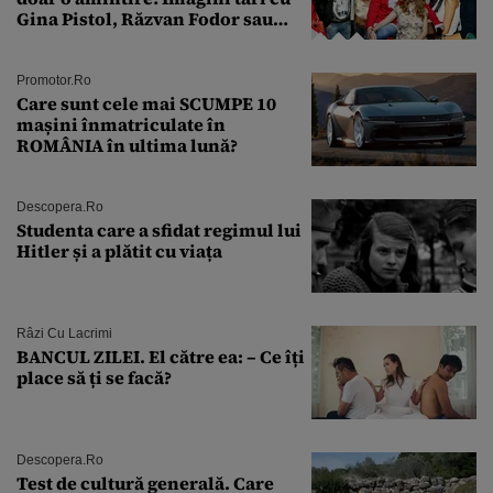
Gina Pistol, Răzvan Fodor sau
Andra Măruţă şi foştii parteneri
Promotor.ro
Care sunt cele mai SCUMPE 10
mașini înmatriculate în
ROMÂNIA în ultima lună?
Descopera.ro
Studenta care a sfidat regimul lui
Hitler și a plătit cu viața
Râzi Cu Lacrimi
BANCUL ZILEI. El către ea: – Ce îți
place să ți se facă?
Descopera.ro
Test de cultură generală. Care