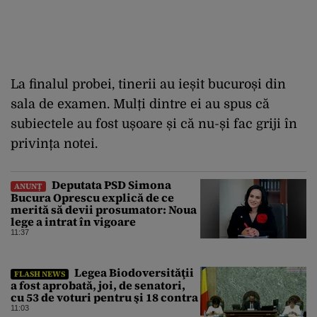
La finalul probei, tinerii au ieșit bucuroși din
sala de examen. Mulți dintre ei au spus că
subiectele au fost ușoare și că nu-și fac griji în
privința notei.
Deputata PSD Simona
ANUNȚ
Bucura Oprescu explică de ce
merită să devii prosumator: Noua
lege a intrat în vigoare
11:37
Legea Biodoversităţii
FLASH NEWS
a fost aprobată, joi, de senatori,
cu 53 de voturi pentru şi 18 contra
11:03