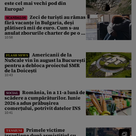
este cel mai vechi pod din
Europa?
Zeci de turiști au rămas
SCANDALOS
fără vacanțe în Bulgaria, deși
plătiseră mii de euro. Cum s-au
anulat zborurile charter de pe o zi
pe alta
10:58
Americanii de la
FLASH NEWS
NuScale vin în august la București
pentru a debloca proiectul SMR
de la Doicești
10:43
România, în a 11-a lună de
SOCIAL
scădere a cumpărăturilor. Iunie
2026 a adus prăbușirea
comerțului, potrivit datelor INS
10:41
Primele victime
TENSIUNI
israeliene după armistițiul cu