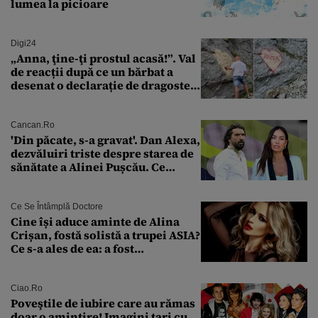
lumea la picioare
Digi24
„Anna, ţine-ţi prostul acasă!”. Val
de reacții după ce un bărbat a
desenat o declarație de dragoste
pe o stâncă de pe Transfăgărășan
Cancan.ro
'Din păcate, s-a gravat'. Dan Alexa,
dezvăluiri triste despre starea de
sănătate a Alinei Pușcău. Ce
discuție au avut cu două zile în
urmă
Ce Se Întâmplă Doctore
Cine își aduce aminte de Alina
Crișan, fostă solistă a trupei ASIA?
Ce s-a ales de ea: a fost
condamnată la închisoare cu
suspendare. Ce acuzații i se aduc
Ciao.ro
Poveştile de iubire care au rămas
doar o amintire! Imagini tari cu