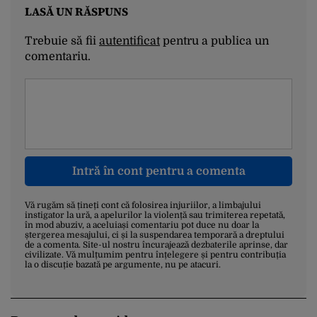
LASĂ UN RĂSPUNS
Trebuie să fii
autentificat
pentru a publica un
comentariu.
Intră în cont pentru a comenta
Vă rugăm să țineți cont că folosirea injuriilor, a limbajului
instigator la ură, a apelurilor la violență sau trimiterea repetată,
în mod abuziv, a aceluiași comentariu pot duce nu doar la
ștergerea mesajului, ci și la suspendarea temporară a dreptului
de a comenta. Site-ul nostru încurajează dezbaterile aprinse, dar
civilizate. Vă mulțumim pentru înțelegere și pentru contribuția
la o discuție bazată pe argumente, nu pe atacuri.