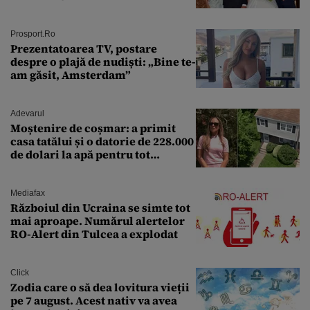
Prosport.ro
Prezentatoarea TV, postare
despre o plajă de nudiști: „Bine te-
am găsit, Amsterdam”
Adevarul
Moștenire de coșmar: a primit
casa tatălui și o datorie de 228.000
de dolari la apă pentru tot
cartierul
Mediafax
Războiul din Ucraina se simte tot
mai aproape. Numărul alertelor
RO-Alert din Tulcea a explodat
Click
Zodia care o să dea lovitura vieții
pe 7 august. Acest nativ va avea