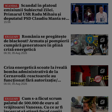
Scandal în platoul
SCANDAL
emisiunii Subiectul Zilei.
Primarul USR Radu Mihaiu și
deputatul PSD Claudiu Manta se
ceartă pe cine a propus primul
15:06
legea
România se pregătește
EXCLUSIV
de blackout? Armata și pompierii
cumpără generatoare în plină
criză energetică
06:30, 05 Aug 2026
Criza energetică scoate la iveală
bomba administrativă de la
Cernavodă: reactoarele au
funcționat fără autorizație/
Precizările Nuclearelectrica
06:00, 05 Aug 2026
Cum s-a făcut scrum
EXCLUSIV
palatul de 500.000 de euro al
vrăjitoarei Vanessa. Cu ce ar fi
încercat să stingă focul copiii