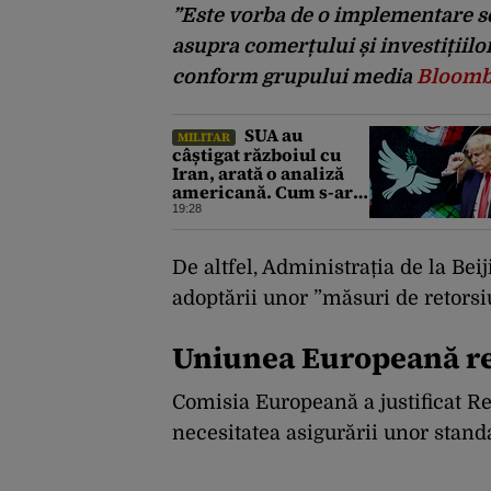
”Este vorba de o implementare se
asupra comerțului și investițiilo
conform grupului media
Bloomb
SUA au
MILITAR
câștigat războiul cu
Iran, arată o analiză
americană. Cum s-ar
schimba toată
19:28
arhitectura de
securitate din
Orientul Mijlociu
De altfel, Administrația de la Bei
adoptării unor ”măsuri de retorsi
Uniunea Europeană re
Comisia Europeană a justificat R
necesitatea asigurării unor stand