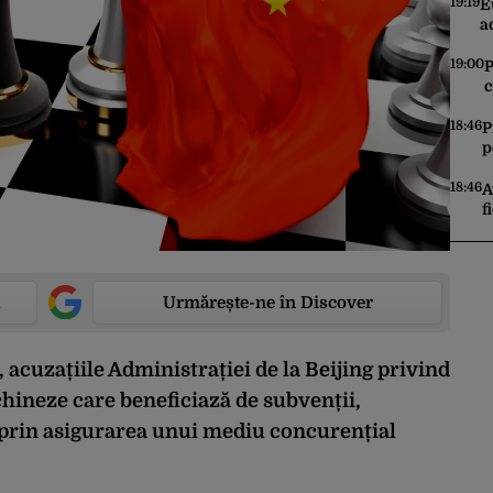
s
19:19
E
a
f
l
19:00
P
c
a
î
18:46
P
p
u
18:46
A
f
C
i
Urmărește-ne în Discover
 acuzațiile Administrației de la Beijing privind
chineze care beneficiază de subvenții,
e prin asigurarea unui mediu concurențial