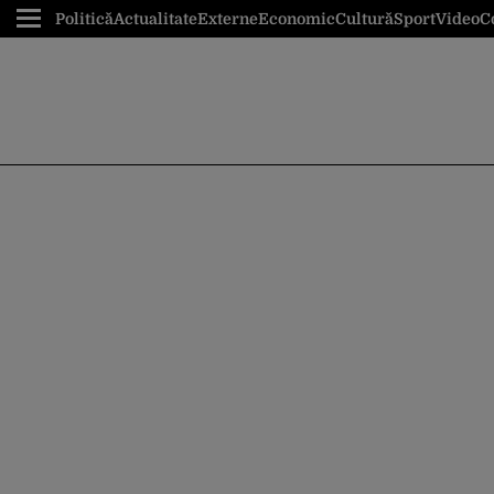
Politică
Actualitate
Externe
Economic
Cultură
Sport
Video
C