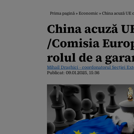
Prima pagină
»
Economic
»
China acuză UE că
China acuză U
/Comisia Euro
rolul de a gara
Mihail Draghici - coordonatorul Secției Ex
Publicat:
09.01.2025, 15:36