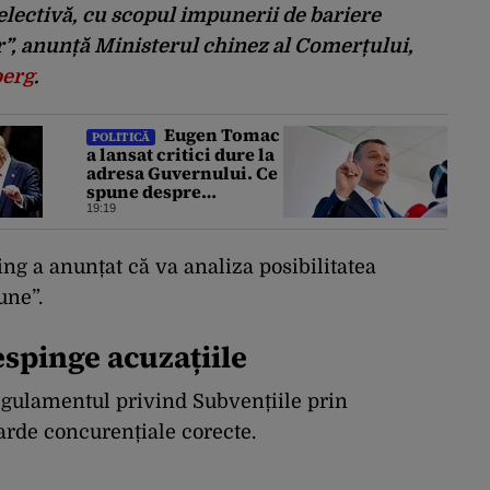
lectivă, cu scopul impunerii de bariere
r”, anunță Ministerul chinez al Comerțului,
erg
.
Eugen Tomac
POLITICĂ
a lansat critici dure la
adresa Guvernului. Ce
spune despre
fondurile alocate
19:19
partidelor politice de
la bugetul de stat
jing a anunțat că va analiza posibilitatea
une”.
spinge acuzațiile
egulamentul privind Subvențiile prin
arde concurențiale corecte.