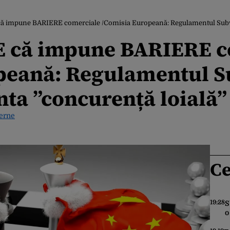
 impune BARIERE comerciale /Comisia Europeană: Regulamentul Subvențiilo
E că impune BARIERE c
peană: Regulamentul Su
nta ”concurență loială”
terne
Ce
19:28
S
o
s