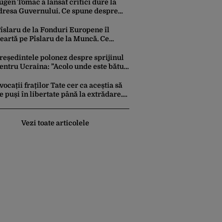
ecuritate din Orientul Mijlociu
ugen Tomac a lansat critici dure la
dresa Guvernului. Ce spune despre
ondurile alocate partidelor politice de
a bugetul de stat
îslaru de la Fonduri Europene îl
eartă pe Pîslaru de la Muncă. Ce
vertisment a lansat ministrul către el
nsuși
reședintele polonez despre sprijinul
entru Ucraina: ”Acolo unde este bătut
n moscal, Polonia ajută”
vocații fraților Tate cer ca aceștia să
ie puși în libertate până la extrădare.
um este motivată solicitarea înaintată
nstanței
Vezi toate articolele