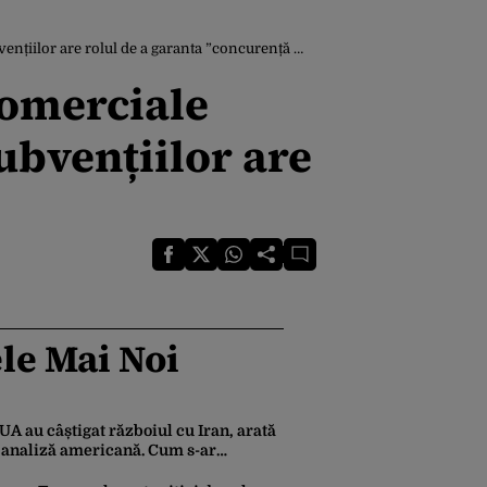
r are rolul de a garanta ”concurență loială”
omerciale
bvențiilor are
le Mai Noi
UA au câștigat războiul cu Iran, arată
 analiză americană. Cum s-ar
chimba toată arhitectura de